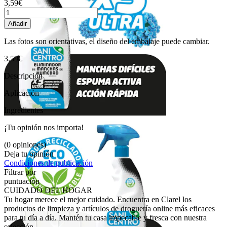
3,59€
Añadir
Las fotos son orientativas, el diseño del embalaje puede cambiar.
3,59€
Descripción
Aplicación
Ingredientes
¡Tu opinión nos importa!
(0 opiniones)
Deja tu opinión
Condiciones de publicación
Filtrar por
puntuación
CUIDADO DEL HOGAR
Tu hogar merece el mejor cuidado. Encuentra en Clarel los
productos de limpieza y artículos de droguería online más eficaces
para tu día a día. Mantén tu casa impecable y fresca con nuestra
selección.