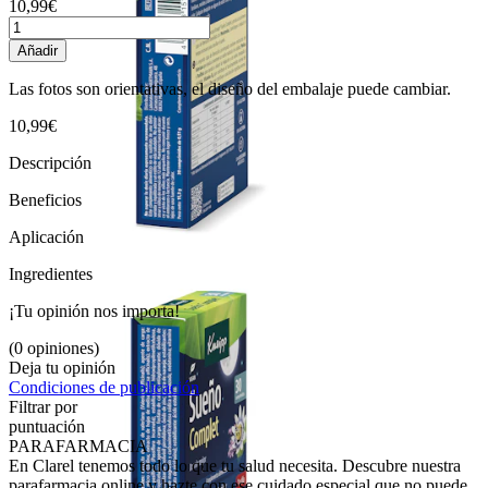
10,99€
Añadir
Las fotos son orientativas, el diseño del embalaje puede cambiar.
10,99€
Descripción
Beneficios
Aplicación
Ingredientes
¡Tu opinión nos importa!
(0 opiniones)
Deja tu opinión
Condiciones de publicación
Filtrar por
puntuación
PARAFARMACIA
En Clarel tenemos todo lo que tu salud necesita. Descubre nuestra
parafarmacia online y hazte con ese cuidado especial que no puede