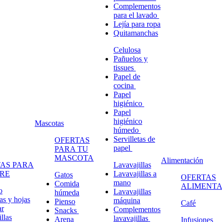
Complementos
para el lavado
Lejía para ropa
Quitamanchas
Celulosa
Pañuelos y
tissues
Papel de
cocina
Papel
higiénico
Papel
higiénico
Mascotas
húmedo
Servilletas de
OFERTAS
papel
PARA TU
MASCOTA
Alimentación
AS PARA
Lavavajillas
RE
Lavavajillas a
Gatos
OFERTAS
mano
Comida
ALIMENTA
o
Lavavajillas
húmeda
s y hojas
máquina
Pienso
Café
ar
Complementos
Snacks
llas
lavavajillas
Arena
Infusiones