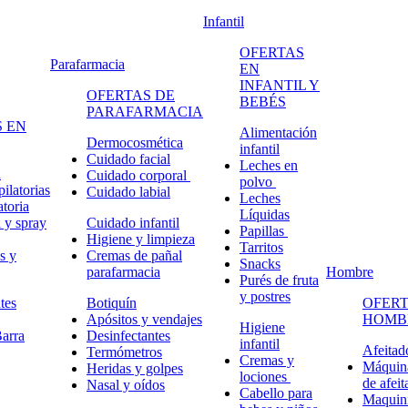
Infantil
OFERTAS
Parafarmacia
EN
INFANTIL Y
OFERTAS DE
BEBÉS
PARAFARMACIA
 EN
Alimentación
Dermocosmética
infantil
Cuidado facial
Leches en
n
Cuidado corporal
polvo
ilatorias
Cuidado labial
Leches
atoria
Líquidas
 y spray
Cuidado infantil
Papillas
Higiene y limpieza
Tarritos
s y
Cremas de pañal
Snacks
parafarmacia
Hombre
Purés de fruta
y postres
tes
Botiquín
OFERT
Apósitos y vendajes
HOMB
Higiene
arra
Desinfectantes
infantil
Afeitad
Termómetros
Cremas y
Máquina
Heridas y golpes
lociones
de afeit
Nasal y oídos
Cabello para
Maquini