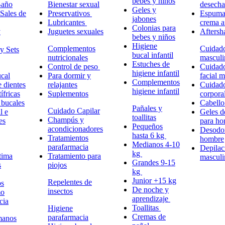
bebes y niños
Baño
Bienestar sexual
desech
Geles y
Sales de
Preservativos
Espuma,
jabones
Lubricantes
crema a
Colonias para
y
Juguetes sexuales
Aftersh
bebes y niños
Higiene
Complementos
Cuidad
y Sets
bucal infantil
nutricionales
masculi
Estuches de
Control de peso
Cuidad
higiene infantil
cal
Para dormir y
facial 
Complementos
e dientes
relajantes
Cuidad
higiene infantil
ífricas
Suplementos
corpora
 bucales
Cabell
Pañales y
Cuidado Capilar
l e
Geles d
toallitas
Champús y
es
para h
Pequeños
acondicionadores
Desodor
hasta 6 kg
Tratamientos
hombre
Medianos 4-10
parafarmacia
Depilac
kg
tima
Tratamiento para
masculi
Grandes 9-15
s
piojos
kg
Junior +15 kg
Repelentes de
ps
De noche y
insectos
mo
aprendizaje
cia
Toallitas
Higiene
Cremas de
parafarmacia
manos