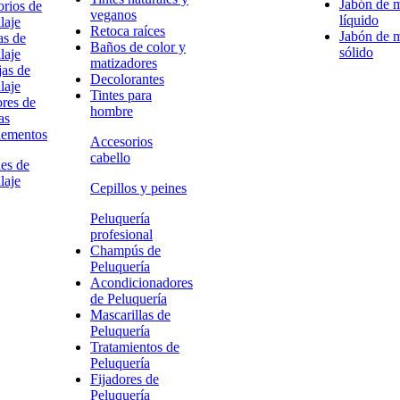
Jabón de 
rios de
veganos
líquido
laje
Retoca raíces
Jabón de 
as de
Baños de color y
sólido
laje
matizadores
as de
Decolorantes
laje
Tintes para
res de
hombre
as
ementos
Accesorios
cabello
es de
laje
Cepillos y peines
Peluquería
profesional
Champús de
Peluquería
Acondicionadores
de Peluquería
Mascarillas de
Peluquería
Tratamientos de
Peluquería
Fijadores de
Peluquería