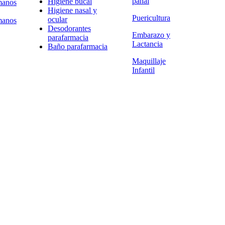
pañal
Higiene bucal
manos
Higiene nasal y
Puericultura
ocular
manos
Desodorantes
Embarazo y
parafarmacia
Lactancia
Baño parafarmacia
Maquillaje
Infantil