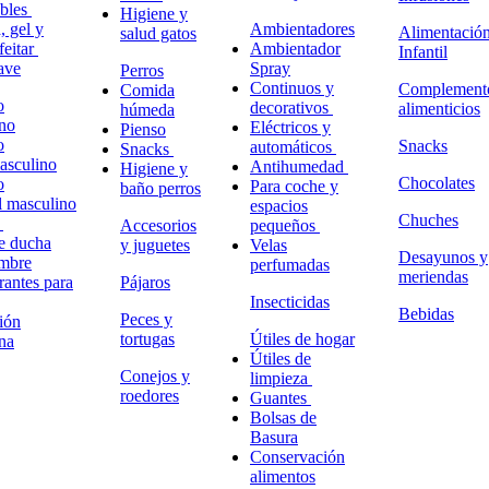
ables
Higiene y
 gel y
Ambientadores
Alimentació
salud gatos
feitar
Ambientador
Infantil
ave
Spray
Perros
Continuos y
Complement
Comida
o
decorativos
alimenticios
húmeda
no
Eléctricos y
Pienso
o
Snacks
automáticos
Snacks
masculino
Antihumedad
Higiene y
Chocolates
o
Para coche y
baño perros
l masculino
espacios
Chuches
o
Accesorios
pequeños
e ducha
y juguetes
Velas
Desayunos y
ombre
perfumadas
meriendas
antes para
Pájaros
Insecticidas
Bebidas
Peces y
ión
tortugas
Útiles de hogar
na
Útiles de
Conejos y
limpieza
roedores
Guantes
Bolsas de
Basura
Conservación
alimentos