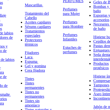
PERFUMES
Geles de 
as
Mascarillas
Bombas y 
as
Perfumes
baño
Tratamiento del
para Mujer
laje
Esponjas 
Cabello
s
accesorios
Perfumes
Aceites capilares
es
Neceseres 
para Hombre
Sérums capilares
os
de baño
Tratamientos
de labios
Perfumes
especiales
Higiene bu
adores de
Infantiles
Protectores
Cepillos d
térmicos
Pastas dent
mos y
Estuches de
Enjuagues
o de
perfumes
Fijadores
Seda denta
Laca
interdental
 de labios
Espuma
Productos
Gel y gomina
y
protésicos
Cera fijadora
ura
Higiene ín
e de
Tintes
Compresa
Tintes
Tampones
do de
permanentes
Protegesli
Tintes no
Aseo ínti
esmalte
permanentes
Incontinen
rios
Tintes sin
ura
amoníaco
Jabón de 
Tintes naturales y