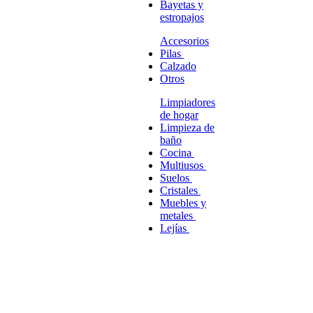
Bayetas y
estropajos
Accesorios
Pilas
Calzado
Otros
Limpiadores
de hogar
Limpieza de
baño
Cocina
Multiusos
Suelos
Cristales
Muebles y
metales
Lejías