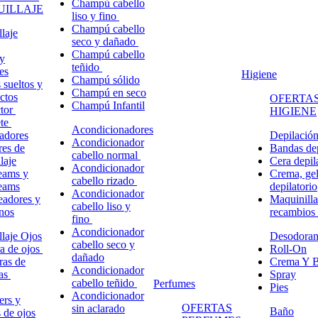
Champú cabello
ILLAJE
liso y fino
Champú cabello
laje
seco y dañado
Champú cabello
y
teñido
es
Higiene
Champú sólido
 sueltos y
Champú en seco
ctos
OFERTAS
Champú Infantil
ctor
HIGIENE
ete
Acondicionadores
adores
Depilació
Acondicionador
res de
Bandas dep
cabello normal
laje
Cera depil
Acondicionador
eams y
Crema, gel
cabello rizado
eams
depilatorio
Acondicionador
eadores y
Maquinilla
cabello liso y
nos
recambios
fino
Acondicionador
laje Ojos
Desodoran
cabello seco y
a de ojos
Roll-On
dañado
ras de
Crema Y B
Acondicionador
ñas
Spray
cabello teñido
Perfumes
Pies
Acondicionador
ers y
OFERTAS
sin aclarado
Baño
s de ojos