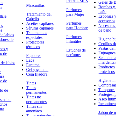
PERFUMES
Geles de 
as
Mascarillas
Bombas y 
as
Perfumes
baño
Tratamiento del
para Mujer
laje
Esponjas 
Cabello
s
accesorios
Perfumes
Aceites capilares
es
Neceseres 
para Hombre
Sérums capilares
os
de baño
Tratamientos
de labios
Perfumes
especiales
Higiene bu
adores de
Infantiles
Protectores
Cepillos d
térmicos
Pastas dent
mos y
Estuches de
Enjuagues
o de
perfumes
Fijadores
Seda denta
Laca
interdental
 de labios
Espuma
Productos
Gel y gomina
y
protésicos
Cera fijadora
ura
Higiene ín
e de
Tintes
Compresa
Tintes
Tampones
do de
permanentes
Protegesli
Tintes no
Aseo ínti
esmalte
permanentes
Incontinen
rios
Tintes sin
ura
amoníaco
Jabón de 
Tintes naturales y