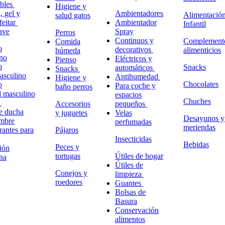
ables
Higiene y
 gel y
Ambientadores
Alimentació
salud gatos
feitar
Ambientador
Infantil
ave
Spray
Perros
Continuos y
Complement
Comida
o
decorativos
alimenticios
húmeda
no
Eléctricos y
Pienso
o
Snacks
automáticos
Snacks
masculino
Antihumedad
Higiene y
Chocolates
o
Para coche y
baño perros
l masculino
espacios
Chuches
o
Accesorios
pequeños
e ducha
y juguetes
Velas
Desayunos y
ombre
perfumadas
meriendas
antes para
Pájaros
Insecticidas
Bebidas
Peces y
ión
tortugas
Útiles de hogar
na
Útiles de
Conejos y
limpieza
roedores
Guantes
Bolsas de
Basura
Conservación
alimentos