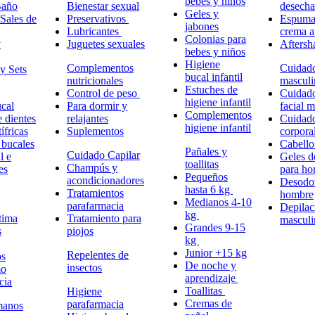
bebes y niños
Baño
Bienestar sexual
desech
Geles y
Sales de
Preservativos
Espuma,
jabones
Lubricantes
crema a
Colonias para
y
Juguetes sexuales
Aftersh
bebes y niños
Higiene
Complementos
Cuidad
y Sets
bucal infantil
nutricionales
masculi
Estuches de
Control de peso
Cuidad
higiene infantil
cal
Para dormir y
facial 
Complementos
e dientes
relajantes
Cuidad
higiene infantil
ífricas
Suplementos
corpora
 bucales
Cabell
Pañales y
Cuidado Capilar
l e
Geles d
toallitas
Champús y
es
para h
Pequeños
acondicionadores
Desodor
hasta 6 kg
Tratamientos
hombre
Medianos 4-10
parafarmacia
Depilac
kg
tima
Tratamiento para
masculi
Grandes 9-15
s
piojos
kg
Junior +15 kg
Repelentes de
ps
De noche y
insectos
mo
aprendizaje
cia
Toallitas
Higiene
Cremas de
parafarmacia
manos