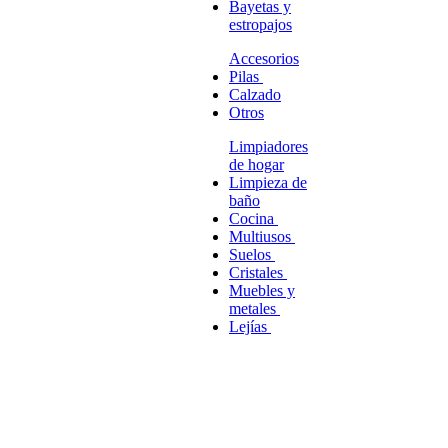
Bayetas y
estropajos
Accesorios
Pilas
Calzado
Otros
Limpiadores
de hogar
Limpieza de
baño
Cocina
Multiusos
Suelos
Cristales
Muebles y
metales
Lejías