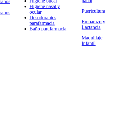
pañal
Higiene bucal
manos
Higiene nasal y
Puericultura
ocular
manos
Desodorantes
Embarazo y
parafarmacia
Lactancia
Baño parafarmacia
Maquillaje
Infantil