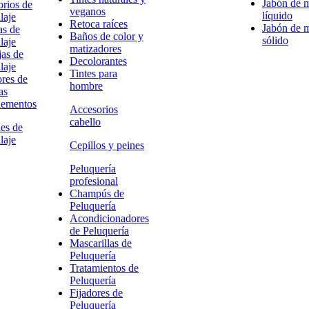
Jabón de 
rios de
veganos
líquido
laje
Retoca raíces
Jabón de 
as de
Baños de color y
sólido
laje
matizadores
as de
Decolorantes
laje
Tintes para
res de
hombre
as
ementos
Accesorios
cabello
es de
laje
Cepillos y peines
Peluquería
profesional
Champús de
Peluquería
Acondicionadores
de Peluquería
Mascarillas de
Peluquería
Tratamientos de
Peluquería
Fijadores de
Peluquería