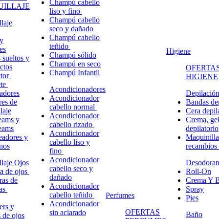
Champú cabello
ILLAJE
liso y fino
Champú cabello
laje
seco y dañado
Champú cabello
y
teñido
es
Higiene
Champú sólido
 sueltos y
Champú en seco
ctos
OFERTAS
Champú Infantil
ctor
HIGIENE
ete
Acondicionadores
adores
Depilació
Acondicionador
res de
Bandas dep
cabello normal
laje
Cera depil
Acondicionador
eams y
Crema, gel
cabello rizado
eams
depilatorio
Acondicionador
eadores y
Maquinilla
cabello liso y
nos
recambios
fino
Acondicionador
laje Ojos
Desodoran
cabello seco y
a de ojos
Roll-On
dañado
ras de
Crema Y B
Acondicionador
ñas
Spray
cabello teñido
Perfumes
Pies
Acondicionador
ers y
OFERTAS
sin aclarado
Baño
s de ojos