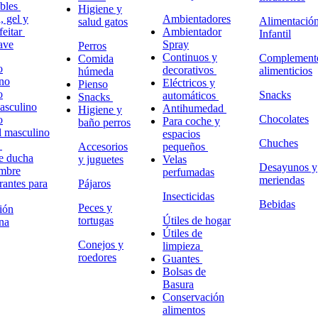
ables
Higiene y
 gel y
Ambientadores
Alimentació
salud gatos
feitar
Ambientador
Infantil
ave
Spray
Perros
Continuos y
Complement
Comida
o
decorativos
alimenticios
húmeda
no
Eléctricos y
Pienso
o
Snacks
automáticos
Snacks
masculino
Antihumedad
Higiene y
Chocolates
o
Para coche y
baño perros
l masculino
espacios
Chuches
o
Accesorios
pequeños
e ducha
y juguetes
Velas
Desayunos y
ombre
perfumadas
meriendas
antes para
Pájaros
Insecticidas
Bebidas
Peces y
ión
tortugas
Útiles de hogar
na
Útiles de
Conejos y
limpieza
roedores
Guantes
Bolsas de
Basura
Conservación
alimentos