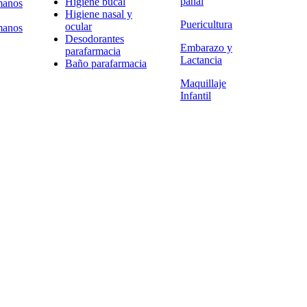
pañal
Higiene bucal
manos
Higiene nasal y
Puericultura
ocular
manos
Desodorantes
Embarazo y
parafarmacia
Lactancia
Baño parafarmacia
Maquillaje
Infantil