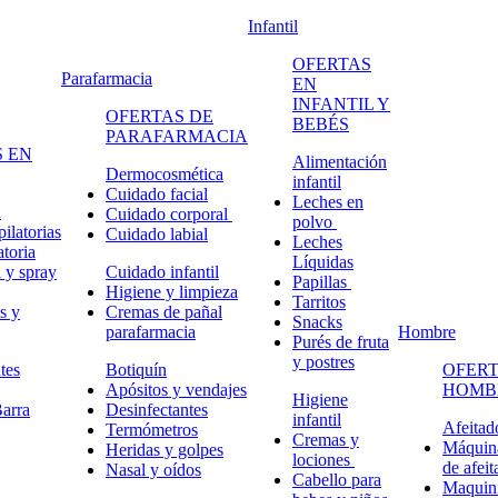
Infantil
OFERTAS
Parafarmacia
EN
INFANTIL Y
OFERTAS DE
BEBÉS
PARAFARMACIA
 EN
Alimentación
Dermocosmética
infantil
Cuidado facial
Leches en
n
Cuidado corporal
polvo
ilatorias
Cuidado labial
Leches
atoria
Líquidas
 y spray
Cuidado infantil
Papillas
Higiene y limpieza
Tarritos
s y
Cremas de pañal
Snacks
parafarmacia
Hombre
Purés de fruta
y postres
tes
Botiquín
OFERT
Apósitos y vendajes
HOMB
Higiene
arra
Desinfectantes
infantil
Afeitad
Termómetros
Cremas y
Máquina
Heridas y golpes
lociones
de afeit
Nasal y oídos
Cabello para
Maquini