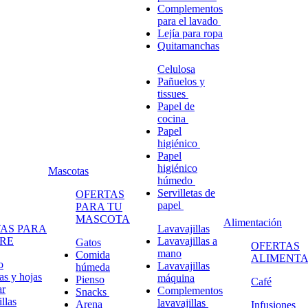
Complementos
para el lavado
Lejía para ropa
Quitamanchas
Celulosa
Pañuelos y
tissues
Papel de
cocina
Papel
higiénico
Papel
higiénico
Mascotas
húmedo
Servilletas de
OFERTAS
papel
PARA TU
MASCOTA
Alimentación
AS PARA
Lavavajillas
RE
Lavavajillas a
Gatos
OFERTAS
mano
Comida
ALIMENTA
o
Lavavajillas
húmeda
s y hojas
máquina
Pienso
Café
ar
Complementos
Snacks
llas
lavavajillas
Arena
Infusiones