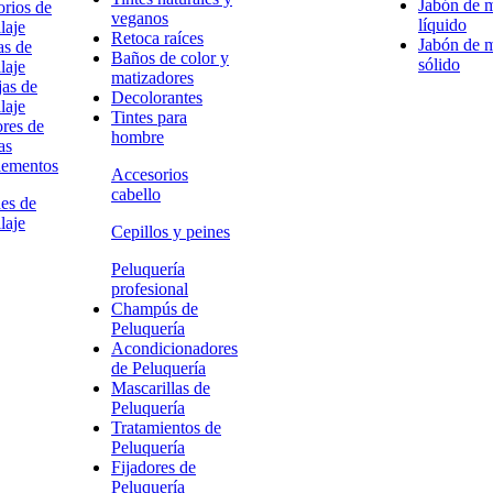
Jabón de 
rios de
veganos
líquido
laje
Retoca raíces
Jabón de 
as de
Baños de color y
sólido
laje
matizadores
as de
Decolorantes
laje
Tintes para
res de
hombre
as
ementos
Accesorios
cabello
es de
laje
Cepillos y peines
Peluquería
profesional
Champús de
Peluquería
Acondicionadores
de Peluquería
Mascarillas de
Peluquería
Tratamientos de
Peluquería
Fijadores de
Peluquería