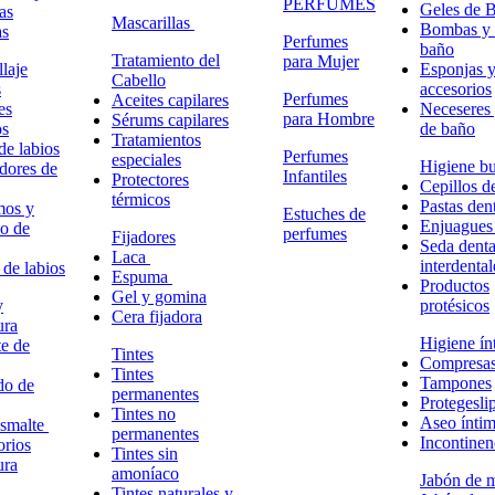
PERFUMES
Geles de 
as
Mascarillas
Bombas y 
as
Perfumes
baño
Tratamiento del
para Mujer
laje
Esponjas 
Cabello
s
accesorios
Perfumes
Aceites capilares
es
Neceseres 
para Hombre
Sérums capilares
os
de baño
Tratamientos
de labios
Perfumes
especiales
Higiene bu
adores de
Infantiles
Protectores
Cepillos d
térmicos
Pastas dent
mos y
Estuches de
Enjuagues
o de
perfumes
Fijadores
Seda denta
Laca
interdental
 de labios
Espuma
Productos
Gel y gomina
y
protésicos
Cera fijadora
ura
Higiene ín
e de
Tintes
Compresa
Tintes
Tampones
do de
permanentes
Protegesli
Tintes no
Aseo ínti
esmalte
permanentes
Incontinen
rios
Tintes sin
ura
amoníaco
Jabón de 
Tintes naturales y