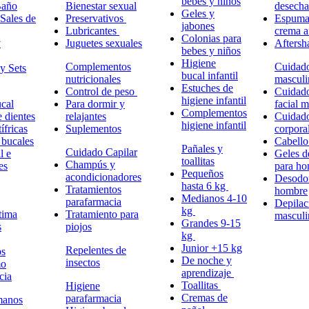
bebes y niños
Baño
Bienestar sexual
desech
Geles y
Sales de
Preservativos
Espuma,
jabones
Lubricantes
crema a
Colonias para
y
Juguetes sexuales
Aftersh
bebes y niños
Higiene
Complementos
Cuidad
y Sets
bucal infantil
nutricionales
masculi
Estuches de
Control de peso
Cuidad
higiene infantil
cal
Para dormir y
facial 
Complementos
e dientes
relajantes
Cuidad
higiene infantil
ífricas
Suplementos
corpora
 bucales
Cabell
Pañales y
Cuidado Capilar
l e
Geles d
toallitas
Champús y
es
para h
Pequeños
acondicionadores
Desodor
hasta 6 kg
Tratamientos
hombre
Medianos 4-10
parafarmacia
Depilac
kg
tima
Tratamiento para
masculi
Grandes 9-15
s
piojos
kg
Junior +15 kg
Repelentes de
ps
De noche y
insectos
mo
aprendizaje
cia
Toallitas
Higiene
Cremas de
parafarmacia
manos