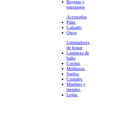
Bayetas y
estropajos
Accesorios
Pilas
Calzado
Otros
Limpiadores
de hogar
Limpieza de
baño
Cocina
Multiusos
Suelos
Cristales
Muebles y
metales
Lejías