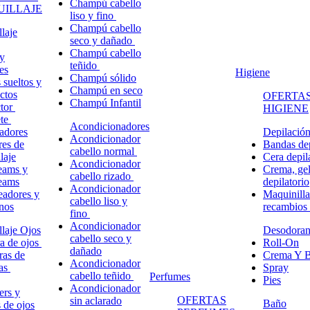
Champú cabello
ILLAJE
liso y fino
Champú cabello
laje
seco y dañado
Champú cabello
y
teñido
es
Higiene
Champú sólido
 sueltos y
Champú en seco
ctos
OFERTAS
Champú Infantil
ctor
HIGIENE
ete
Acondicionadores
adores
Depilació
Acondicionador
res de
Bandas dep
cabello normal
laje
Cera depil
Acondicionador
eams y
Crema, gel
cabello rizado
eams
depilatorio
Acondicionador
eadores y
Maquinilla
cabello liso y
nos
recambios
fino
Acondicionador
laje Ojos
Desodoran
cabello seco y
a de ojos
Roll-On
dañado
ras de
Crema Y B
Acondicionador
ñas
Spray
cabello teñido
Perfumes
Pies
Acondicionador
ers y
OFERTAS
sin aclarado
Baño
s de ojos