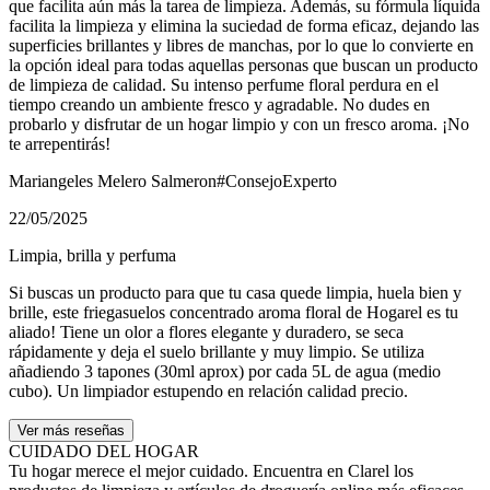
que facilita aún más la tarea de limpieza. Además, su fórmula líquida
facilita la limpieza y elimina la suciedad de forma eficaz, dejando las
superficies brillantes y libres de manchas, por lo que lo convierte en
la opción ideal para todas aquellas personas que buscan un producto
de limpieza de calidad. Su intenso perfume floral perdura en el
tiempo creando un ambiente fresco y agradable. No dudes en
probarlo y disfrutar de un hogar limpio y con un fresco aroma. ¡No
te arrepentirás!
Mariangeles Melero Salmeron
#ConsejoExperto
22/05/2025
Limpia, brilla y perfuma
Si buscas un producto para que tu casa quede limpia, huela bien y
brille, este friegasuelos concentrado aroma floral de Hogarel es tu
aliado! Tiene un olor a flores elegante y duradero, se seca
rápidamente y deja el suelo brillante y muy limpio. Se utiliza
añadiendo 3 tapones (30ml aprox) por cada 5L de agua (medio
cubo). Un limpiador estupendo en relación calidad precio.
Ver más reseñas
CUIDADO DEL HOGAR
Tu hogar merece el mejor cuidado. Encuentra en Clarel los