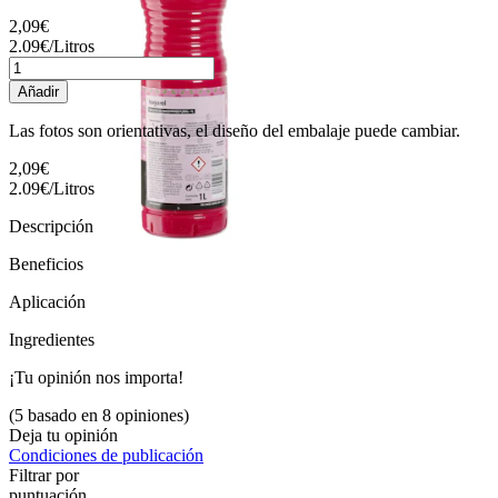
2,09€
2.09
€
/
Litros
Añadir
Las fotos son orientativas, el diseño del embalaje puede cambiar.
2,09€
2.09
€
/
Litros
Descripción
Beneficios
Aplicación
Ingredientes
¡Tu opinión nos importa!
(5 basado en 8 opiniones)
Deja tu opinión
Condiciones de publicación
Filtrar por
puntuación