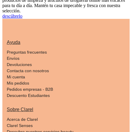
productos de limpieza y artículos de droguería online más eficaces
para tu día a día. Mantén tu casa impecable y fresca con nuestra
selección.
descúbrelo
Ayuda
Preguntas frecuentes
Envíos
Devoluciones
Contacta con nosotros
Mi cuenta
Mis pedidos
Pedidos empresas - B2B
Descuento Estudiantes
Sobre Clarel
Acerca de Clarel
Clarel Senses
Descubre nuestros servicios beauty