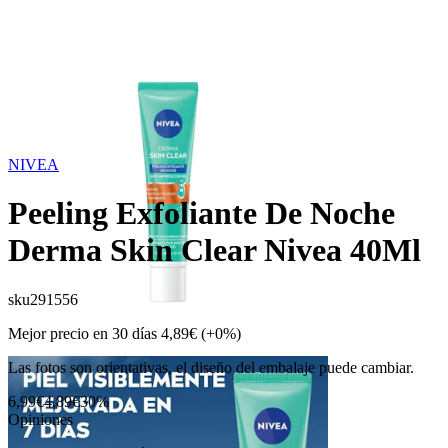
NIVEA
Peeling Exfoliante De Noche
Derma Skin Clear Nivea 40Ml
sku
291556
Mejor precio en 30 días
4,89€
(+0%)
Las fotos son orientativas, el diseño del embalaje puede cambiar.
6,99€
4,89€
30%
Opiniones