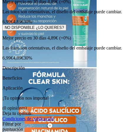
Mejor precio en 30 días
4,89€
(+0%)
Las fotos son orientativas, el diseño del embalaje puede cambiar.
6,99€
4,89€
30%
NO DISPONIBLE ¿LO QUIERES?
Mejor precio en 30 días
4,89€
(+0%)
Las fotos son orientativas, el diseño del embalaje puede cambiar.
6,99€
4,89€
30%
Descripción
Beneficios
Aplicación
¡Tu opinión nos importa!
(0 opiniones)
Deja tu opinión
Condiciones de publicación
Filtrar por
puntuación