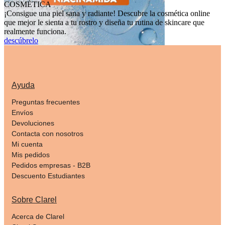
COSMÉTICA
¡Consigue una piel sana y radiante! Descubre la cosmética online
que mejor le sienta a tu rostro y diseña tu rutina de skincare que
realmente funciona.
descúbrelo
Ayuda
Preguntas frecuentes
Envíos
Devoluciones
Contacta con nosotros
Mi cuenta
Mis pedidos
Pedidos empresas - B2B
Descuento Estudiantes
Sobre Clarel
Acerca de Clarel