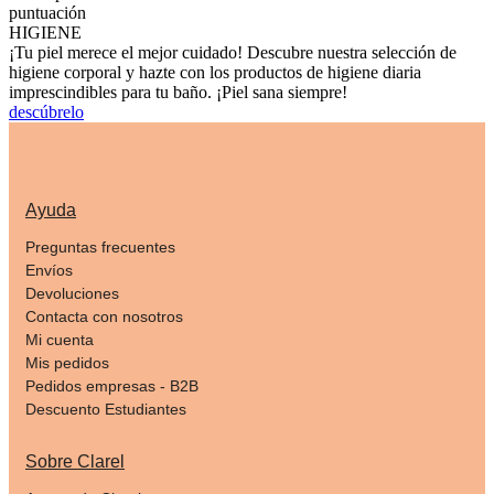
puntuación
HIGIENE
¡Tu piel merece el mejor cuidado! Descubre nuestra selección de
higiene corporal y hazte con los productos de higiene diaria
imprescindibles para tu baño. ¡Piel sana siempre!
descúbrelo
Ayuda
Preguntas frecuentes
Envíos
Devoluciones
Contacta con nosotros
Mi cuenta
Mis pedidos
Pedidos empresas - B2B
Descuento Estudiantes
Sobre Clarel