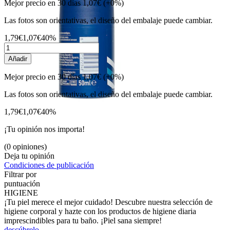
Mejor precio en 30 días
1,07€
(+0%)
Las fotos son orientativas, el diseño del embalaje puede cambiar.
1,79€
1,07€
40%
Añadir
Mejor precio en 30 días
1,07€
(+0%)
Las fotos son orientativas, el diseño del embalaje puede cambiar.
1,79€
1,07€
40%
¡Tu opinión nos importa!
(0 opiniones)
Deja tu opinión
Condiciones de publicación
Filtrar por
puntuación
HIGIENE
¡Tu piel merece el mejor cuidado! Descubre nuestra selección de
higiene corporal y hazte con los productos de higiene diaria
imprescindibles para tu baño. ¡Piel sana siempre!
descúbrelo