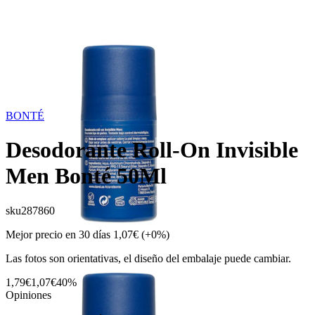
BONTÉ
Desodorante Roll-On Invisible
Men Bonté 50Ml
sku
287860
Mejor precio en 30 días
1,07€
(+0%)
Las fotos son orientativas, el diseño del embalaje puede cambiar.
1,79€
1,07€
40%
Opiniones