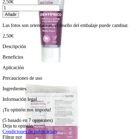
2,50€
Añadir
Las fotos son orientativas, el diseño del embalaje puede cambiar.
2,50€
Descripción
Beneficios
Aplicación
Precauciones de uso
Ingredientes
Información legal
¡Tu opinión nos importa!
(5 basado en 7 opiniones)
Deja tu opinión
Condiciones de publicación
Filtrar por