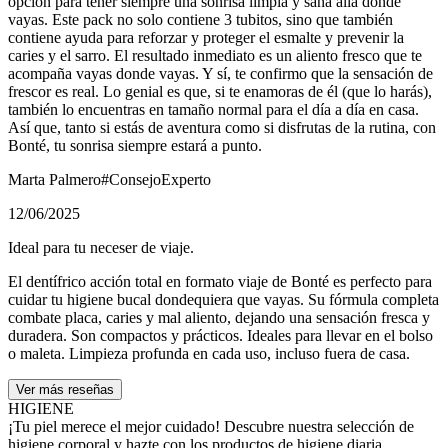
opción para tener siempre una sonrisa limpia y sana allá dónde
vayas. Este pack no solo contiene 3 tubitos, sino que también
contiene ayuda para reforzar y proteger el esmalte y prevenir la
caries y el sarro. El resultado inmediato es un aliento fresco que te
acompaña vayas donde vayas. Y sí, te confirmo que la sensación de
frescor es real. Lo genial es que, si te enamoras de él (que lo harás),
también lo encuentras en tamaño normal para el día a día en casa.
Así que, tanto si estás de aventura como si disfrutas de la rutina, con
Bonté, tu sonrisa siempre estará a punto.
Marta Palmero
#ConsejoExperto
12/06/2025
Ideal para tu neceser de viaje.
El dentífrico acción total en formato viaje de Bonté es perfecto para
cuidar tu higiene bucal dondequiera que vayas. Su fórmula completa
combate placa, caries y mal aliento, dejando una sensación fresca y
duradera. Son compactos y prácticos. Ideales para llevar en el bolso
o maleta. Limpieza profunda en cada uso, incluso fuera de casa.
Ver más reseñas
HIGIENE
¡Tu piel merece el mejor cuidado! Descubre nuestra selección de
higiene corporal y hazte con los productos de higiene diaria