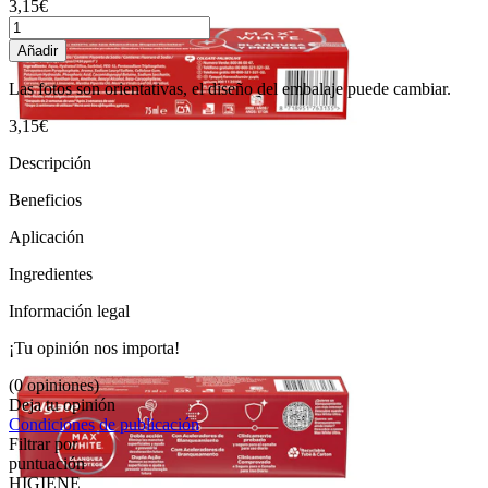
3,15€
Añadir
Las fotos son orientativas, el diseño del embalaje puede cambiar.
3,15€
Descripción
Beneficios
Aplicación
Ingredientes
Información legal
¡Tu opinión nos importa!
(0 opiniones)
Deja tu opinión
Condiciones de publicación
Filtrar por
puntuación
HIGIENE