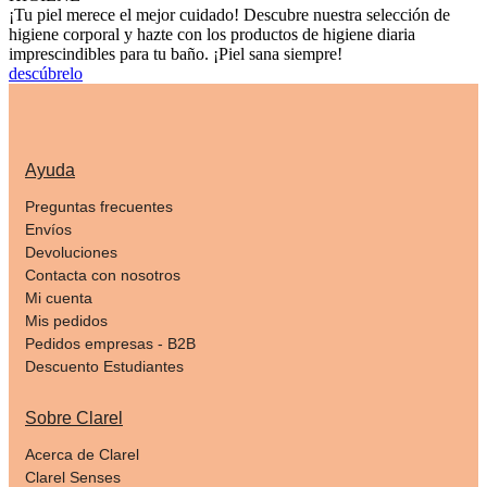
¡Tu piel merece el mejor cuidado! Descubre nuestra selección de
higiene corporal y hazte con los productos de higiene diaria
imprescindibles para tu baño. ¡Piel sana siempre!
descúbrelo
Ayuda
Preguntas frecuentes
Envíos
Devoluciones
Contacta con nosotros
Mi cuenta
Mis pedidos
Pedidos empresas - B2B
Descuento Estudiantes
Sobre Clarel
Acerca de Clarel
Clarel Senses