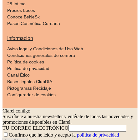
28 Intimo
Precios Locos
Conoce BeNeSk
Pasos Cosmética Coreana
Información
Aviso legal y Condiciones de Uso Web
Condiciones generales de compra
Política de cookies
Política de privacidad
Canal Ético
Bases legales ClubDIA
Pictogramas Reciclaje
Configurador de cookies
Clarel contigo
Suscríbete a nuestra newsletter y entérate de todas las novedades y
promociones disponibles en Clarel.
TU CORREO ELECTRÓNICO
Confirmo que he leído y acepto la
política de privacidad