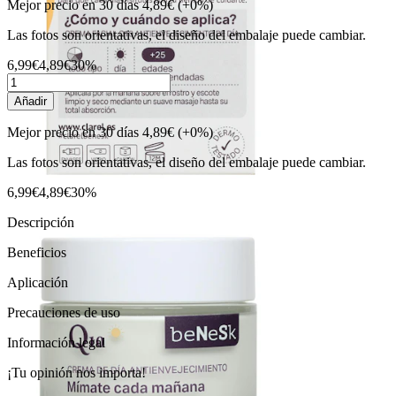
Mejor precio en 30 días
4,89€
(+0%)
Las fotos son orientativas, el diseño del embalaje puede cambiar.
6,99€
4,89€
30%
Añadir
Mejor precio en 30 días
4,89€
(+0%)
Las fotos son orientativas, el diseño del embalaje puede cambiar.
6,99€
4,89€
30%
Descripción
Beneficios
Aplicación
Precauciones de uso
Información legal
¡Tu opinión nos importa!