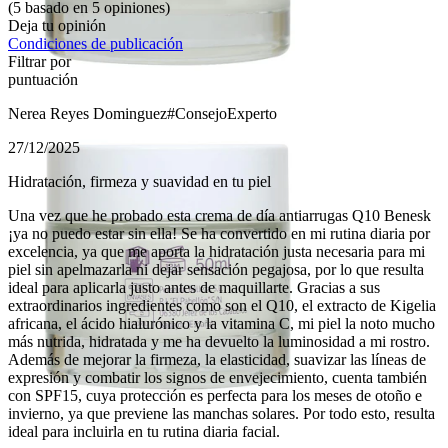
(5 basado en 5 opiniones)
Deja tu opinión
Condiciones de publicación
Filtrar por
puntuación
Nerea Reyes Dominguez
#ConsejoExperto
27/12/2025
Hidratación, firmeza y suavidad en tu piel
Una vez que he probado esta crema de día antiarrugas Q10 Benesk
¡ya no puedo estar sin ella! Se ha convertido en mi rutina diaria por
excelencia, ya que me aporta la hidratación justa necesaria para mi
piel sin apelmazarla ni dejar sensación pegajosa, por lo que resulta
ideal para aplicarla justo antes de maquillarte. Gracias a sus
extraordinarios ingredientes como son el Q10, el extracto de Kigelia
africana, el ácido hialurónico y la vitamina C, mi piel la noto mucho
más nutrida, hidratada y me ha devuelto la luminosidad a mi rostro.
Además de mejorar la firmeza, la elasticidad, suavizar las líneas de
expresión y combatir los signos de envejecimiento, cuenta también
con SPF15, cuya protección es perfecta para los meses de otoño e
invierno, ya que previene las manchas solares. Por todo esto, resulta
ideal para incluirla en tu rutina diaria facial.