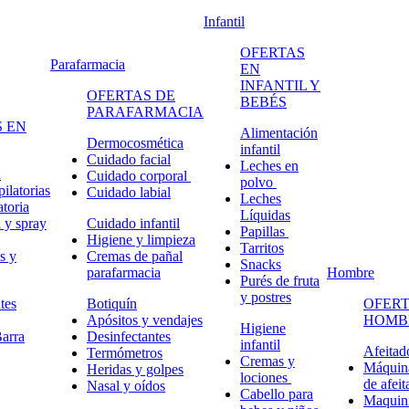
Infantil
OFERTAS
Parafarmacia
EN
INFANTIL Y
OFERTAS DE
BEBÉS
PARAFARMACIA
 EN
Alimentación
Dermocosmética
infantil
Cuidado facial
Leches en
n
Cuidado corporal
polvo
ilatorias
Cuidado labial
Leches
atoria
Líquidas
 y spray
Cuidado infantil
Papillas
Higiene y limpieza
Tarritos
s y
Cremas de pañal
Snacks
parafarmacia
Hombre
Purés de fruta
y postres
tes
Botiquín
OFERT
Apósitos y vendajes
HOMB
Higiene
arra
Desinfectantes
infantil
Afeitad
Termómetros
Cremas y
Máquina
Heridas y golpes
lociones
de afeit
Nasal y oídos
Cabello para
Maquini