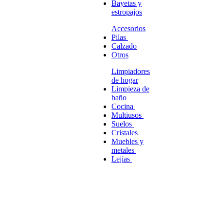
Bayetas y
estropajos
Accesorios
Pilas
Calzado
Otros
Limpiadores
de hogar
Limpieza de
baño
Cocina
Multiusos
Suelos
Cristales
Muebles y
metales
Lejías