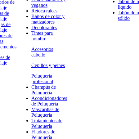
Jabón de 
rios de
veganos
líquido
laje
Retoca raíces
Jabón de 
as de
Baños de color y
sólido
laje
matizadores
as de
Decolorantes
laje
Tintes para
res de
hombre
as
ementos
Accesorios
cabello
es de
laje
Cepillos y peines
Peluquería
profesional
Champús de
Peluquería
Acondicionadores
de Peluquería
Mascarillas de
Peluquería
Tratamientos de
Peluquería
Fijadores de
Peluquería