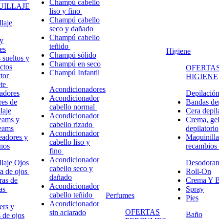
Champú cabello
ILLAJE
liso y fino
Champú cabello
laje
seco y dañado
Champú cabello
y
teñido
es
Higiene
Champú sólido
 sueltos y
Champú en seco
ctos
OFERTAS
Champú Infantil
ctor
HIGIENE
ete
Acondicionadores
adores
Depilació
Acondicionador
res de
Bandas dep
cabello normal
laje
Cera depil
Acondicionador
eams y
Crema, gel
cabello rizado
eams
depilatorio
Acondicionador
eadores y
Maquinilla
cabello liso y
nos
recambios
fino
Acondicionador
laje Ojos
Desodoran
cabello seco y
a de ojos
Roll-On
dañado
ras de
Crema Y B
Acondicionador
ñas
Spray
cabello teñido
Perfumes
Pies
Acondicionador
ers y
OFERTAS
sin aclarado
Baño
s de ojos