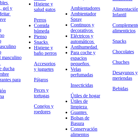
ables
Higiene y
 gel y
Ambientadores
Alimentació
salud gatos
feitar
Ambientador
Infantil
ave
Spray
Perros
Continuos y
Complement
Comida
o
decorativos
alimenticios
húmeda
no
Eléctricos y
Pienso
o
Snacks
automáticos
Snacks
masculino
Antihumedad
Higiene y
Chocolates
o
Para coche y
baño perros
l masculino
espacios
Chuches
o
Accesorios
pequeños
e ducha
y juguetes
Velas
Desayunos y
ombre
perfumadas
meriendas
antes para
Pájaros
Insecticidas
Bebidas
Peces y
ión
tortugas
Útiles de hogar
na
Útiles de
Conejos y
limpieza
roedores
Guantes
Bolsas de
Basura
Conservación
alimentos