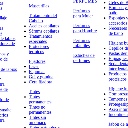
PERFUMES
Geles de 
as
Mascarillas
Bombas y 
as
Perfumes
baño
Tratamiento del
para Mujer
laje
Esponjas 
Cabello
s
accesorios
Perfumes
Aceites capilares
es
Neceseres 
para Hombre
Sérums capilares
os
de baño
Tratamientos
de labios
Perfumes
especiales
Higiene bu
adores de
Infantiles
Protectores
Cepillos d
térmicos
Pastas dent
mos y
Estuches de
Enjuagues
o de
perfumes
Fijadores
Seda denta
Laca
interdental
 de labios
Espuma
Productos
Gel y gomina
y
protésicos
Cera fijadora
ura
Higiene ín
e de
Tintes
Compresa
Tintes
Tampones
do de
permanentes
Protegesli
Tintes no
Aseo ínti
esmalte
permanentes
Incontinen
rios
Tintes sin
ura
amoníaco
Jabón de 
Tintes naturales y