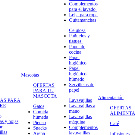
Complementos
para el lavado
Lejía para ropa
Quitamanchas
Celulosa
Pañuelos y
tissues
Papel de
cocina
Papel
higiénico
Papel
higiénico
Mascotas
húmedo
Servilletas de
OFERTAS
papel
PARA TU
MASCOTA
Alimentación
AS PARA
Lavavajillas
RE
Lavavajillas a
Gatos
OFERTAS
mano
Comida
ALIMENTA
o
Lavavajillas
húmeda
s y hojas
máquina
Pienso
Café
ar
Complementos
Snacks
llas
lavavajillas
Arena
Infusiones