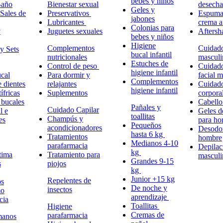
bebes y niños
Baño
Bienestar sexual
desech
Geles y
Sales de
Preservativos
Espuma,
jabones
Lubricantes
crema a
Colonias para
y
Juguetes sexuales
Aftersh
bebes y niños
Higiene
Complementos
Cuidad
y Sets
bucal infantil
nutricionales
masculi
Estuches de
Control de peso
Cuidad
higiene infantil
cal
Para dormir y
facial 
Complementos
e dientes
relajantes
Cuidad
higiene infantil
ífricas
Suplementos
corpora
 bucales
Cabell
Pañales y
Cuidado Capilar
l e
Geles d
toallitas
Champús y
es
para h
Pequeños
acondicionadores
Desodor
hasta 6 kg
Tratamientos
hombre
Medianos 4-10
parafarmacia
Depilac
kg
tima
Tratamiento para
masculi
Grandes 9-15
s
piojos
kg
Junior +15 kg
Repelentes de
ps
De noche y
insectos
mo
aprendizaje
cia
Toallitas
Higiene
Cremas de
parafarmacia
manos