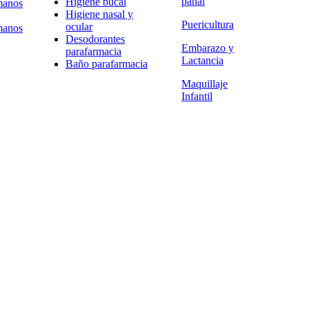
pañal
Higiene bucal
manos
Higiene nasal y
Puericultura
ocular
manos
Desodorantes
Embarazo y
parafarmacia
Lactancia
Baño parafarmacia
Maquillaje
Infantil