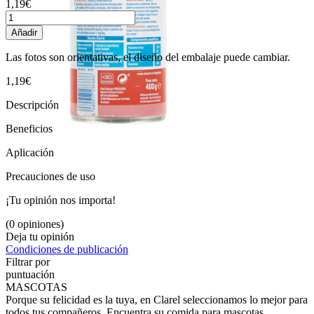
1,19€
Añadir
Las fotos son orientativas, el diseño del embalaje puede cambiar.
1,19€
Descripción
Beneficios
Aplicación
Precauciones de uso
¡Tu opinión nos importa!
(0 opiniones)
Deja tu opinión
Condiciones de publicación
Filtrar por
puntuación
MASCOTAS
Porque su felicidad es la tuya, en Clarel seleccionamos lo mejor para
todos tus compañeros. Encuentra su comida para mascotas,