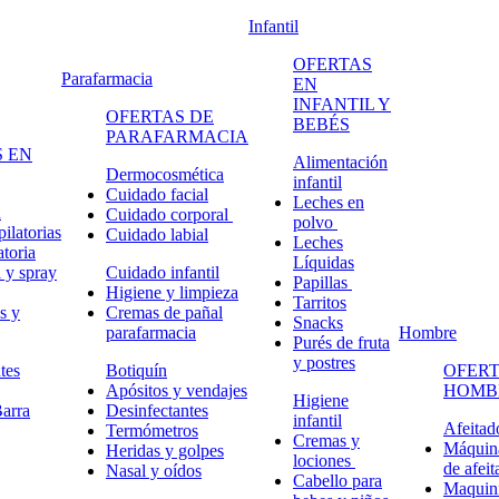
Infantil
OFERTAS
Parafarmacia
EN
INFANTIL Y
OFERTAS DE
BEBÉS
PARAFARMACIA
 EN
Alimentación
Dermocosmética
infantil
Cuidado facial
Leches en
n
Cuidado corporal
polvo
ilatorias
Cuidado labial
Leches
atoria
Líquidas
 y spray
Cuidado infantil
Papillas
Higiene y limpieza
Tarritos
s y
Cremas de pañal
Snacks
parafarmacia
Hombre
Purés de fruta
y postres
tes
Botiquín
OFERT
Apósitos y vendajes
HOMB
Higiene
arra
Desinfectantes
infantil
Afeitad
Termómetros
Cremas y
Máquina
Heridas y golpes
lociones
de afeit
Nasal y oídos
Cabello para
Maquini