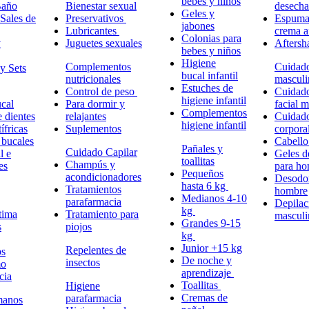
bebes y niños
Baño
Bienestar sexual
desech
Geles y
Sales de
Preservativos
Espuma,
jabones
Lubricantes
crema a
Colonias para
y
Juguetes sexuales
Aftersh
bebes y niños
Higiene
Complementos
Cuidad
y Sets
bucal infantil
nutricionales
masculi
Estuches de
Control de peso
Cuidad
higiene infantil
cal
Para dormir y
facial 
Complementos
e dientes
relajantes
Cuidad
higiene infantil
ífricas
Suplementos
corpora
 bucales
Cabell
Pañales y
Cuidado Capilar
l e
Geles d
toallitas
Champús y
es
para h
Pequeños
acondicionadores
Desodor
hasta 6 kg
Tratamientos
hombre
Medianos 4-10
parafarmacia
Depilac
kg
tima
Tratamiento para
masculi
Grandes 9-15
s
piojos
kg
Junior +15 kg
Repelentes de
ps
De noche y
insectos
mo
aprendizaje
cia
Toallitas
Higiene
Cremas de
parafarmacia
manos