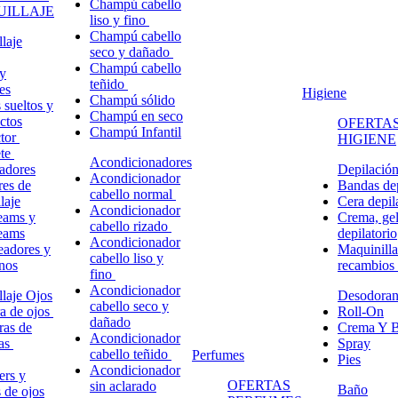
Champú cabello
ILLAJE
liso y fino
Champú cabello
laje
seco y dañado
Champú cabello
y
teñido
es
Higiene
Champú sólido
 sueltos y
Champú en seco
ctos
OFERTAS
Champú Infantil
ctor
HIGIENE
ete
Acondicionadores
adores
Depilació
Acondicionador
res de
Bandas dep
cabello normal
laje
Cera depil
Acondicionador
eams y
Crema, gel
cabello rizado
eams
depilatorio
Acondicionador
eadores y
Maquinilla
cabello liso y
nos
recambios
fino
Acondicionador
laje Ojos
Desodoran
cabello seco y
a de ojos
Roll-On
dañado
ras de
Crema Y B
Acondicionador
ñas
Spray
cabello teñido
Perfumes
Pies
Acondicionador
ers y
OFERTAS
sin aclarado
Baño
s de ojos