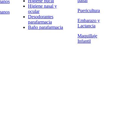
pañal
Higiene bucal
manos
Higiene nasal y
Puericultura
ocular
manos
Desodorantes
Embarazo y
parafarmacia
Lactancia
Baño parafarmacia
Maquillaje
Infantil