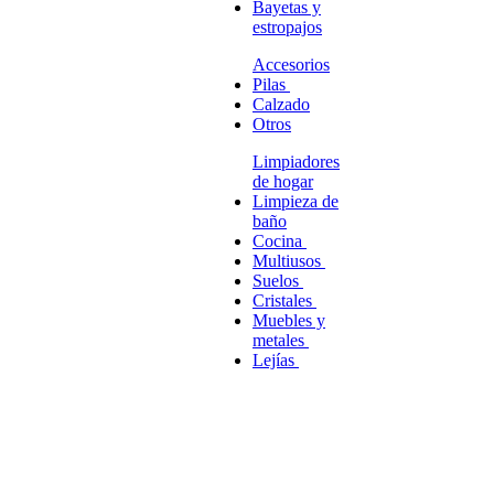
Bayetas y
estropajos
Accesorios
Pilas
Calzado
Otros
Limpiadores
de hogar
Limpieza de
baño
Cocina
Multiusos
Suelos
Cristales
Muebles y
metales
Lejías