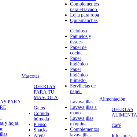
Complementos
para el lavado
Lejía para ropa
Quitamanchas
Celulosa
Pañuelos y
tissues
Papel de
cocina
Papel
higiénico
Papel
higiénico
Mascotas
húmedo
Servilletas de
OFERTAS
papel
PARA TU
MASCOTA
Alimentación
AS PARA
Lavavajillas
RE
Lavavajillas a
Gatos
OFERTAS
mano
Comida
ALIMENTA
o
Lavavajillas
húmeda
s y hojas
máquina
Pienso
Café
ar
Complementos
Snacks
llas
lavavajillas
Arena
Infusiones