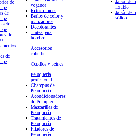
Jabón de 
rios de
veganos
líquido
laje
Retoca raíces
Jabón de 
as de
Baños de color y
sólido
laje
matizadores
as de
Decolorantes
laje
Tintes para
res de
hombre
as
ementos
Accesorios
cabello
es de
laje
Cepillos y peines
Peluquería
profesional
Champús de
Peluquería
Acondicionadores
de Peluquería
Mascarillas de
Peluquería
Tratamientos de
Peluquería
Fijadores de
Peluquería