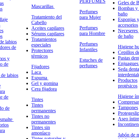
PERFUMES
Geles de 
as
Mascarillas
Bombas y 
as
Perfumes
baño
Tratamiento del
para Mujer
laje
Esponjas 
Cabello
s
accesorios
Perfumes
Aceites capilares
es
Neceseres 
para Hombre
Sérums capilares
os
de baño
Tratamientos
de labios
Perfumes
especiales
Higiene bu
adores de
Infantiles
Protectores
Cepillos d
térmicos
Pastas dent
mos y
Estuches de
Enjuagues
o de
perfumes
Fijadores
Seda denta
Laca
interdental
 de labios
Espuma
Productos
Gel y gomina
y
protésicos
Cera fijadora
ura
Higiene ín
e de
Tintes
Compresa
Tintes
Tampones
do de
permanentes
Protegesli
Tintes no
Aseo ínti
esmalte
permanentes
Incontinen
rios
Tintes sin
ura
amoníaco
Jabón de 
Tintes naturales y