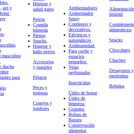
ables
Higiene y
 gel y
Ambientadores
Alimentació
salud gatos
feitar
Ambientador
Infantil
ave
Spray
Perros
Continuos y
Complement
Comida
o
decorativos
alimenticios
húmeda
no
Eléctricos y
Pienso
o
Snacks
automáticos
Snacks
masculino
Antihumedad
Higiene y
Chocolates
o
Para coche y
baño perros
l masculino
espacios
Chuches
o
Accesorios
pequeños
e ducha
y juguetes
Velas
Desayunos y
ombre
perfumadas
meriendas
antes para
Pájaros
Insecticidas
Bebidas
Peces y
ión
tortugas
Útiles de hogar
na
Útiles de
Conejos y
limpieza
roedores
Guantes
Bolsas de
Basura
Conservación
alimentos