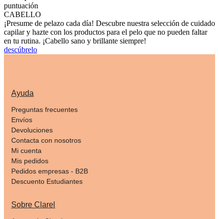
puntuación
CABELLO
¡Presume de pelazo cada día! Descubre nuestra selección de cuidado
capilar y hazte con los productos para el pelo que no pueden faltar
en tu rutina. ¡Cabello sano y brillante siempre!
descúbrelo
Ayuda
Preguntas frecuentes
Envíos
Devoluciones
Contacta con nosotros
Mi cuenta
Mis pedidos
Pedidos empresas - B2B
Descuento Estudiantes
Sobre Clarel