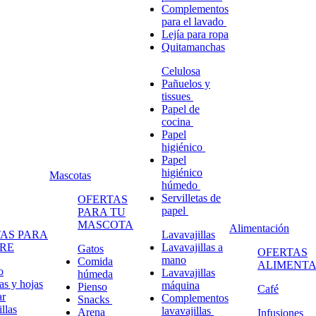
Complementos
para el lavado
Lejía para ropa
Quitamanchas
Celulosa
Pañuelos y
tissues
Papel de
cocina
Papel
higiénico
Papel
higiénico
Mascotas
húmedo
Servilletas de
OFERTAS
papel
PARA TU
MASCOTA
Alimentación
AS PARA
Lavavajillas
RE
Lavavajillas a
Gatos
OFERTAS
mano
Comida
ALIMENTA
o
Lavavajillas
húmeda
s y hojas
máquina
Pienso
Café
ar
Complementos
Snacks
llas
lavavajillas
Arena
Infusiones