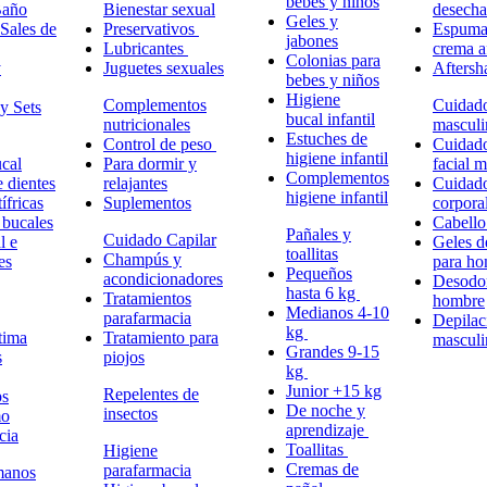
bebes y niños
Baño
Bienestar sexual
desech
Geles y
Sales de
Preservativos
Espuma,
jabones
Lubricantes
crema a
Colonias para
y
Juguetes sexuales
Aftersh
bebes y niños
Higiene
Complementos
Cuidad
y Sets
bucal infantil
nutricionales
masculi
Estuches de
Control de peso
Cuidad
higiene infantil
cal
Para dormir y
facial 
Complementos
e dientes
relajantes
Cuidad
higiene infantil
ífricas
Suplementos
corpora
 bucales
Cabell
Pañales y
Cuidado Capilar
l e
Geles d
toallitas
Champús y
es
para h
Pequeños
acondicionadores
Desodor
hasta 6 kg
Tratamientos
hombre
Medianos 4-10
parafarmacia
Depilac
kg
tima
Tratamiento para
masculi
Grandes 9-15
s
piojos
kg
Junior +15 kg
Repelentes de
ps
De noche y
insectos
mo
aprendizaje
cia
Toallitas
Higiene
Cremas de
parafarmacia
manos