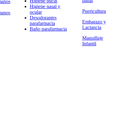
pañal
Higiene bucal
manos
Higiene nasal y
Puericultura
ocular
manos
Desodorantes
Embarazo y
parafarmacia
Lactancia
Baño parafarmacia
Maquillaje
Infantil