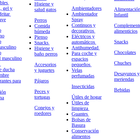
ables
Higiene y
 gel y
Ambientadores
Alimentació
salud gatos
feitar
Ambientador
Infantil
ave
Spray
Perros
Continuos y
Complement
Comida
o
decorativos
alimenticios
húmeda
no
Eléctricos y
Pienso
o
Snacks
automáticos
Snacks
masculino
Antihumedad
Higiene y
Chocolates
o
Para coche y
baño perros
l masculino
espacios
Chuches
o
Accesorios
pequeños
e ducha
y juguetes
Velas
Desayunos y
ombre
perfumadas
meriendas
antes para
Pájaros
Insecticidas
Bebidas
Peces y
ión
tortugas
Útiles de hogar
na
Útiles de
Conejos y
limpieza
roedores
Guantes
Bolsas de
Basura
Conservación
alimentos