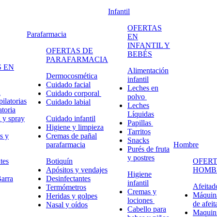
Infantil
OFERTAS
Parafarmacia
EN
INFANTIL Y
OFERTAS DE
BEBÉS
PARAFARMACIA
 EN
Alimentación
Dermocosmética
infantil
Cuidado facial
Leches en
n
Cuidado corporal
polvo
ilatorias
Cuidado labial
Leches
atoria
Líquidas
 y spray
Cuidado infantil
Papillas
Higiene y limpieza
Tarritos
s y
Cremas de pañal
Snacks
parafarmacia
Hombre
Purés de fruta
y postres
tes
Botiquín
OFERT
Apósitos y vendajes
HOMB
Higiene
arra
Desinfectantes
infantil
Afeitad
Termómetros
Cremas y
Máquina
Heridas y golpes
lociones
de afeit
Nasal y oídos
Cabello para
Maquini