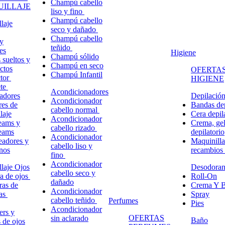
Champú cabello
ILLAJE
liso y fino
Champú cabello
laje
seco y dañado
Champú cabello
y
teñido
es
Higiene
Champú sólido
 sueltos y
Champú en seco
ctos
OFERTAS
Champú Infantil
ctor
HIGIENE
ete
Acondicionadores
adores
Depilació
Acondicionador
res de
Bandas dep
cabello normal
laje
Cera depil
Acondicionador
eams y
Crema, gel
cabello rizado
eams
depilatorio
Acondicionador
eadores y
Maquinilla
cabello liso y
nos
recambios
fino
Acondicionador
laje Ojos
Desodoran
cabello seco y
a de ojos
Roll-On
dañado
ras de
Crema Y B
Acondicionador
ñas
Spray
cabello teñido
Perfumes
Pies
Acondicionador
ers y
OFERTAS
sin aclarado
Baño
s de ojos