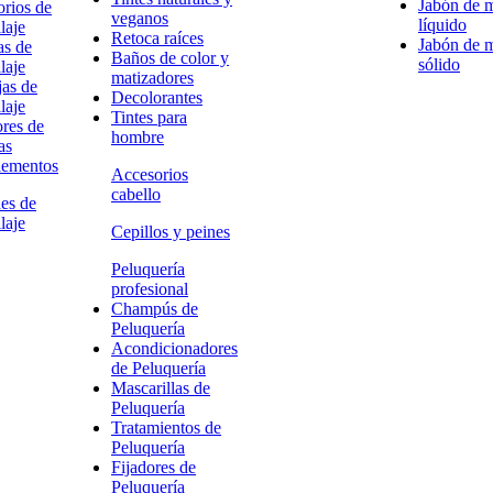
Jabón de 
rios de
veganos
líquido
laje
Retoca raíces
Jabón de 
as de
Baños de color y
sólido
laje
matizadores
as de
Decolorantes
laje
Tintes para
res de
hombre
as
ementos
Accesorios
cabello
es de
laje
Cepillos y peines
Peluquería
profesional
Champús de
Peluquería
Acondicionadores
de Peluquería
Mascarillas de
Peluquería
Tratamientos de
Peluquería
Fijadores de
Peluquería