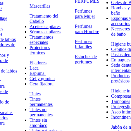
PERFUMES
Geles de 
as
Mascarillas
Bombas y 
as
Perfumes
baño
Tratamiento del
para Mujer
laje
Esponjas 
Cabello
s
accesorios
Perfumes
Aceites capilares
es
Neceseres 
para Hombre
Sérums capilares
os
de baño
Tratamientos
de labios
Perfumes
especiales
Higiene bu
adores de
Infantiles
Protectores
Cepillos d
térmicos
Pastas dent
mos y
Estuches de
Enjuagues
o de
perfumes
Fijadores
Seda denta
Laca
interdental
 de labios
Espuma
Productos
Gel y gomina
y
protésicos
Cera fijadora
ura
Higiene ín
e de
Tintes
Compresa
Tintes
Tampones
do de
permanentes
Protegesli
Tintes no
Aseo ínti
esmalte
permanentes
Incontinen
rios
Tintes sin
ura
amoníaco
Jabón de 
Tintes naturales y