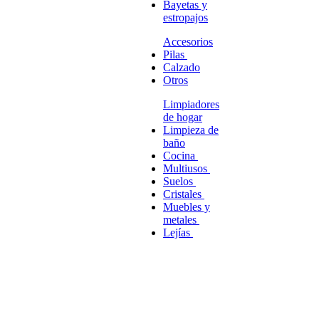
Bayetas y
estropajos
Accesorios
Pilas
Calzado
Otros
Limpiadores
de hogar
Limpieza de
baño
Cocina
Multiusos
Suelos
Cristales
Muebles y
metales
Lejías