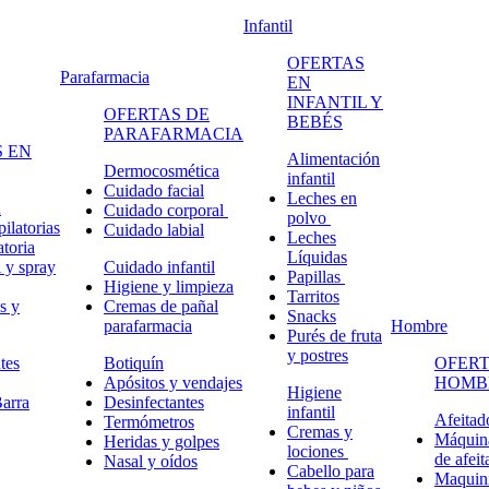
Infantil
OFERTAS
Parafarmacia
EN
INFANTIL Y
OFERTAS DE
BEBÉS
PARAFARMACIA
 EN
Alimentación
Dermocosmética
infantil
Cuidado facial
Leches en
n
Cuidado corporal
polvo
ilatorias
Cuidado labial
Leches
atoria
Líquidas
 y spray
Cuidado infantil
Papillas
Higiene y limpieza
Tarritos
s y
Cremas de pañal
Snacks
parafarmacia
Hombre
Purés de fruta
y postres
tes
Botiquín
OFERT
Apósitos y vendajes
HOMB
Higiene
arra
Desinfectantes
infantil
Afeitad
Termómetros
Cremas y
Máquina
Heridas y golpes
lociones
de afeit
Nasal y oídos
Cabello para
Maquini