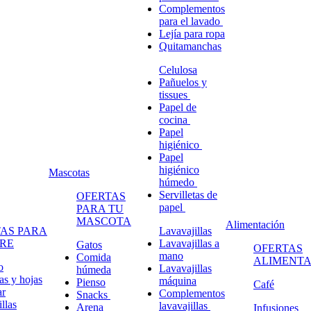
Complementos
para el lavado
Lejía para ropa
Quitamanchas
Celulosa
Pañuelos y
tissues
Papel de
cocina
Papel
higiénico
Papel
higiénico
Mascotas
húmedo
Servilletas de
OFERTAS
papel
PARA TU
MASCOTA
Alimentación
AS PARA
Lavavajillas
RE
Lavavajillas a
Gatos
OFERTAS
mano
Comida
ALIMENTA
o
Lavavajillas
húmeda
s y hojas
máquina
Pienso
Café
ar
Complementos
Snacks
llas
lavavajillas
Arena
Infusiones