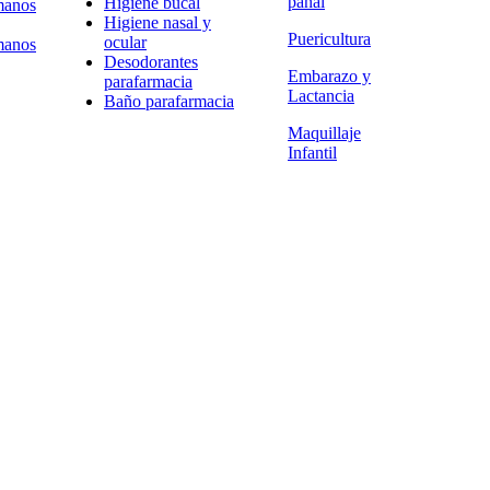
pañal
Higiene bucal
manos
Higiene nasal y
Puericultura
ocular
manos
Desodorantes
Embarazo y
parafarmacia
Lactancia
Baño parafarmacia
Maquillaje
Infantil