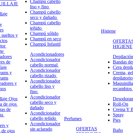
Champú cabello
ILLAJE
liso y fino
Champú cabello
laje
seco y dañado
Champú cabello
y
teñido
es
Higiene
Champú sólido
 sueltos y
Champú en seco
ctos
OFERTAS
Champú Infantil
ctor
HIGIENE
ete
Acondicionadores
adores
Depilació
Acondicionador
res de
Bandas dep
cabello normal
laje
Cera depil
Acondicionador
eams y
Crema, gel
cabello rizado
eams
depilatorio
Acondicionador
eadores y
Maquinilla
cabello liso y
nos
recambios
fino
Acondicionador
laje Ojos
Desodoran
cabello seco y
a de ojos
Roll-On
dañado
ras de
Crema Y B
Acondicionador
ñas
Spray
cabello teñido
Perfumes
Pies
Acondicionador
ers y
OFERTAS
sin aclarado
Baño
s de ojos