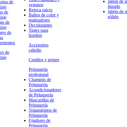
Jabón de 
rios de
veganos
líquido
laje
Retoca raíces
Jabón de 
as de
Baños de color y
sólido
laje
matizadores
as de
Decolorantes
laje
Tintes para
res de
hombre
as
ementos
Accesorios
cabello
es de
laje
Cepillos y peines
Peluquería
profesional
Champús de
Peluquería
Acondicionadores
de Peluquería
Mascarillas de
Peluquería
Tratamientos de
Peluquería
Fijadores de
Peluquería