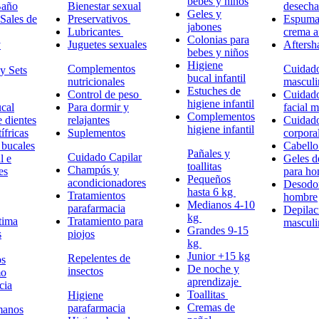
bebes y niños
Baño
Bienestar sexual
desech
Geles y
Sales de
Preservativos
Espuma,
jabones
Lubricantes
crema a
Colonias para
y
Juguetes sexuales
Aftersh
bebes y niños
Higiene
Complementos
Cuidad
y Sets
bucal infantil
nutricionales
masculi
Estuches de
Control de peso
Cuidad
higiene infantil
cal
Para dormir y
facial 
Complementos
e dientes
relajantes
Cuidad
higiene infantil
ífricas
Suplementos
corpora
 bucales
Cabell
Pañales y
Cuidado Capilar
l e
Geles d
toallitas
Champús y
es
para h
Pequeños
acondicionadores
Desodor
hasta 6 kg
Tratamientos
hombre
Medianos 4-10
parafarmacia
Depilac
kg
tima
Tratamiento para
masculi
Grandes 9-15
s
piojos
kg
Junior +15 kg
Repelentes de
ps
De noche y
insectos
mo
aprendizaje
cia
Toallitas
Higiene
Cremas de
parafarmacia
manos