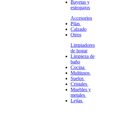
Bayetas y
estropajos
Accesorios
Pilas
Calzado
Otros
Limpiadores
de hogar
Limpieza de
baño
Cocina
Multiusos
Suelos
Cristales
Muebles y
metales
Lejías