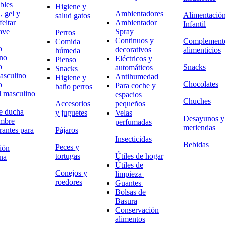
ables
Higiene y
 gel y
Ambientadores
Alimentació
salud gatos
feitar
Ambientador
Infantil
ave
Spray
Perros
Continuos y
Complement
Comida
o
decorativos
alimenticios
húmeda
no
Eléctricos y
Pienso
o
Snacks
automáticos
Snacks
masculino
Antihumedad
Higiene y
Chocolates
o
Para coche y
baño perros
l masculino
espacios
Chuches
o
Accesorios
pequeños
e ducha
y juguetes
Velas
Desayunos y
ombre
perfumadas
meriendas
antes para
Pájaros
Insecticidas
Bebidas
Peces y
ión
tortugas
Útiles de hogar
na
Útiles de
Conejos y
limpieza
roedores
Guantes
Bolsas de
Basura
Conservación
alimentos