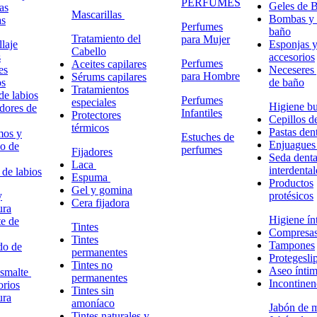
PERFUMES
Geles de 
as
Mascarillas
Bombas y 
as
Perfumes
baño
Tratamiento del
para Mujer
laje
Esponjas 
Cabello
s
accesorios
Perfumes
Aceites capilares
es
Neceseres 
para Hombre
Sérums capilares
os
de baño
Tratamientos
de labios
Perfumes
especiales
Higiene bu
adores de
Infantiles
Protectores
Cepillos d
térmicos
Pastas dent
mos y
Estuches de
Enjuagues
o de
perfumes
Fijadores
Seda denta
Laca
interdental
 de labios
Espuma
Productos
Gel y gomina
y
protésicos
Cera fijadora
ura
Higiene ín
e de
Tintes
Compresa
Tintes
Tampones
do de
permanentes
Protegesli
Tintes no
Aseo ínti
esmalte
permanentes
Incontinen
rios
Tintes sin
ura
amoníaco
Jabón de 
Tintes naturales y