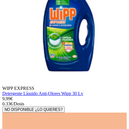
WIPP EXPRESS
Detergente Líquido Anti-Olores Wipp 30 Lv
9,99€
0.33
€
/
Dosis
NO DISPONIBLE ¿LO QUIERES?