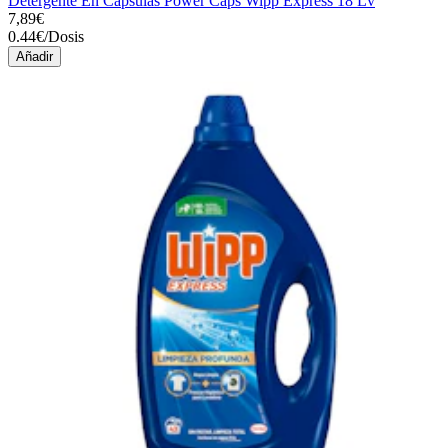
Detergente En Cápsulas Power Caps Wipp Express 18 Lv
7,89€
0.44
€
/
Dosis
Añadir