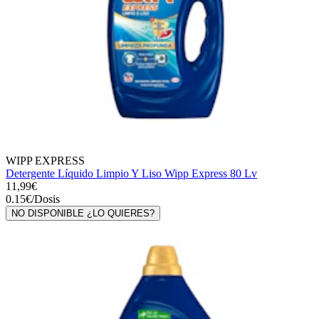
WIPP EXPRESS
Detergente Líquido Limpio Y Liso Wipp Express 80 Lv
11,99€
0.15
€
/
Dosis
NO DISPONIBLE ¿LO QUIERES?