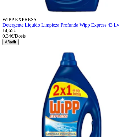
WIPP EXPRESS
Detergente Líquido Limpieza Profunda Wipp Express 43 Lv
14,65€
0.34
€
/
Dosis
Añadir