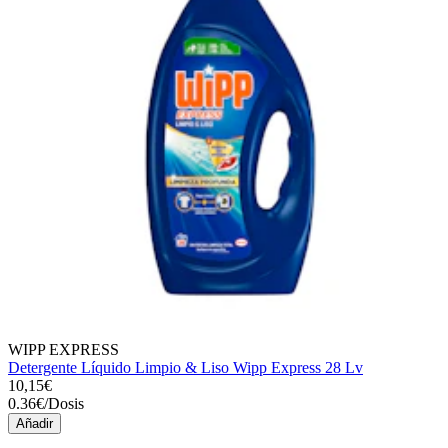
WIPP EXPRESS
Detergente Líquido Limpio & Liso Wipp Express 28 Lv
10,15€
0.36
€
/
Dosis
Añadir