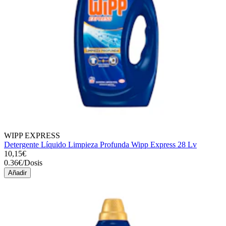
WIPP EXPRESS
Detergente Líquido Limpieza Profunda Wipp Express 28 Lv
10,15€
0.36
€
/
Dosis
Añadir