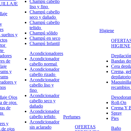
Champú cabello
ILLAJE
liso y fino
Champú cabello
laje
seco y dañado
Champú cabello
y
teñido
es
Higiene
Champú sólido
 sueltos y
Champú en seco
ctos
OFERTAS
Champú Infantil
ctor
HIGIENE
ete
Acondicionadores
adores
Depilació
Acondicionador
res de
Bandas dep
cabello normal
laje
Cera depil
Acondicionador
eams y
Crema, gel
cabello rizado
eams
depilatorio
Acondicionador
eadores y
Maquinilla
cabello liso y
nos
recambios
fino
Acondicionador
laje Ojos
Desodoran
cabello seco y
a de ojos
Roll-On
dañado
ras de
Crema Y B
Acondicionador
ñas
Spray
cabello teñido
Perfumes
Pies
Acondicionador
ers y
OFERTAS
sin aclarado
Baño
s de ojos