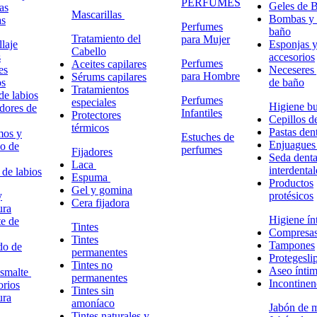
PERFUMES
Geles de 
as
Mascarillas
Bombas y 
as
Perfumes
baño
Tratamiento del
para Mujer
laje
Esponjas 
Cabello
s
accesorios
Perfumes
Aceites capilares
es
Neceseres 
para Hombre
Sérums capilares
os
de baño
Tratamientos
de labios
Perfumes
especiales
Higiene bu
adores de
Infantiles
Protectores
Cepillos d
térmicos
Pastas dent
mos y
Estuches de
Enjuagues
o de
perfumes
Fijadores
Seda denta
Laca
interdental
 de labios
Espuma
Productos
Gel y gomina
y
protésicos
Cera fijadora
ura
Higiene ín
e de
Tintes
Compresa
Tintes
Tampones
do de
permanentes
Protegesli
Tintes no
Aseo ínti
esmalte
permanentes
Incontinen
rios
Tintes sin
ura
amoníaco
Jabón de 
Tintes naturales y