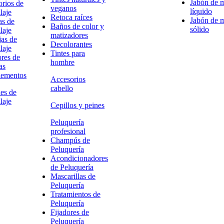
Jabón de 
rios de
veganos
líquido
laje
Retoca raíces
Jabón de 
as de
Baños de color y
sólido
laje
matizadores
as de
Decolorantes
laje
Tintes para
res de
hombre
as
ementos
Accesorios
cabello
es de
laje
Cepillos y peines
Peluquería
profesional
Champús de
Peluquería
Acondicionadores
de Peluquería
Mascarillas de
Peluquería
Tratamientos de
Peluquería
Fijadores de
Peluquería