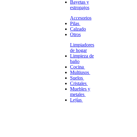
Bayetas y
estropajos
Accesorios
Pilas
Calzado
Otros
Limpiadores
de hogar
Limpieza de
baño
Cocina
Multiusos
Suelos
Cristales
Muebles y
metales
Lejías