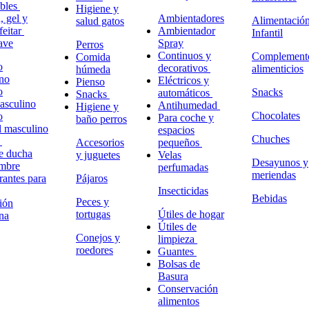
ables
Higiene y
 gel y
Ambientadores
Alimentació
salud gatos
feitar
Ambientador
Infantil
ave
Spray
Perros
Continuos y
Complement
Comida
o
decorativos
alimenticios
húmeda
no
Eléctricos y
Pienso
o
Snacks
automáticos
Snacks
masculino
Antihumedad
Higiene y
Chocolates
o
Para coche y
baño perros
l masculino
espacios
Chuches
o
Accesorios
pequeños
e ducha
y juguetes
Velas
Desayunos y
ombre
perfumadas
meriendas
antes para
Pájaros
Insecticidas
Bebidas
Peces y
ión
tortugas
Útiles de hogar
na
Útiles de
Conejos y
limpieza
roedores
Guantes
Bolsas de
Basura
Conservación
alimentos