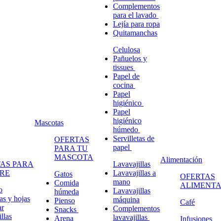
Complementos
para el lavado
Lejía para ropa
Quitamanchas
Celulosa
Pañuelos y
tissues
Papel de
cocina
Papel
higiénico
Papel
higiénico
Mascotas
húmedo
Servilletas de
OFERTAS
papel
PARA TU
MASCOTA
Alimentación
AS PARA
Lavavajillas
RE
Lavavajillas a
Gatos
OFERTAS
mano
Comida
ALIMENTA
o
Lavavajillas
húmeda
s y hojas
máquina
Pienso
Café
ar
Complementos
Snacks
llas
lavavajillas
Arena
Infusiones