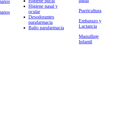
pañal
Higiene bucal
manos
Higiene nasal y
Puericultura
ocular
manos
Desodorantes
Embarazo y
parafarmacia
Lactancia
Baño parafarmacia
Maquillaje
Infantil