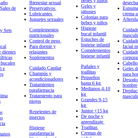
bebes y niños
Baño
Bienestar sexual
desech
Geles y
Sales de
Preservativos
Espuma,
jabones
Lubricantes
crema a
Colonias para
y
Juguetes sexuales
Aftersh
bebes y niños
Higiene
Complementos
Cuidad
y Sets
bucal infantil
nutricionales
masculi
Estuches de
Control de peso
Cuidad
higiene infantil
cal
Para dormir y
facial 
Complementos
e dientes
relajantes
Cuidad
higiene infantil
ífricas
Suplementos
corpora
 bucales
Cabell
Pañales y
Cuidado Capilar
l e
Geles d
toallitas
Champús y
es
para h
Pequeños
acondicionadores
Desodor
hasta 6 kg
Tratamientos
hombre
Medianos 4-10
parafarmacia
Depilac
kg
tima
Tratamiento para
masculi
Grandes 9-15
s
piojos
kg
Junior +15 kg
Repelentes de
ps
De noche y
insectos
mo
aprendizaje
cia
Toallitas
Higiene
Cremas de
parafarmacia
manos