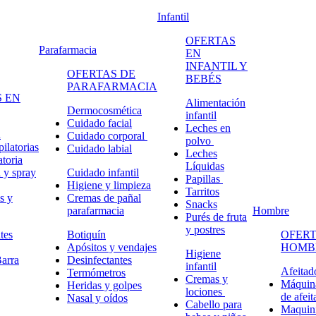
Infantil
OFERTAS
Parafarmacia
EN
INFANTIL Y
OFERTAS DE
BEBÉS
PARAFARMACIA
 EN
Alimentación
Dermocosmética
infantil
Cuidado facial
Leches en
n
Cuidado corporal
polvo
ilatorias
Cuidado labial
Leches
atoria
Líquidas
 y spray
Cuidado infantil
Papillas
Higiene y limpieza
Tarritos
s y
Cremas de pañal
Snacks
parafarmacia
Hombre
Purés de fruta
y postres
tes
Botiquín
OFERT
Apósitos y vendajes
HOMB
Higiene
arra
Desinfectantes
infantil
Afeitad
Termómetros
Cremas y
Máquina
Heridas y golpes
lociones
de afeit
Nasal y oídos
Cabello para
Maquini