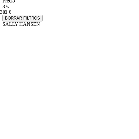
Precio
3 €
3 €
11 €
BORRAR FILTROS
SALLY HANSEN