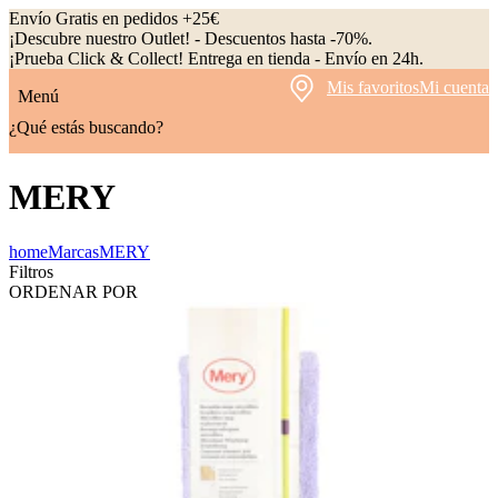
Envío Gratis en pedidos +25€
¡Descubre nuestro Outlet! - Descuentos hasta -70%.
¡Prueba Click & Collect! Entrega en tienda - Envío en 24h.
Mis favoritos
Mi cuenta
Menú
¿Qué estás buscando?
MERY
home
Marcas
MERY
Filtros
ORDENAR POR