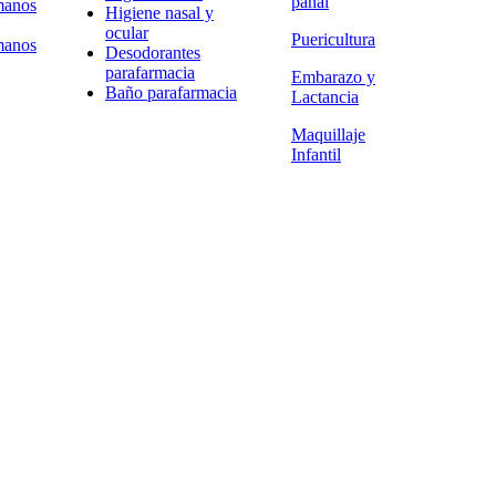
pañal
manos
Higiene nasal y
ocular
Puericultura
manos
Desodorantes
parafarmacia
Embarazo y
Baño parafarmacia
Lactancia
Maquillaje
Infantil