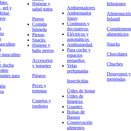
ables
Higiene y
Infusiones
 gel y
Ambientadores
salud gatos
feitar
Ambientador
Alimentació
ave
Spray
Perros
Infantil
Continuos y
Comida
o
decorativos
Complement
húmeda
no
Eléctricos y
alimenticios
Pienso
o
automáticos
Snacks
masculino
Snacks
Antihumedad
Higiene y
o
Para coche y
baño perros
Chocolates
l masculino
espacios
o
Accesorios
pequeños
Chuches
e ducha
y juguetes
Velas
ombre
perfumadas
Desayunos y
antes para
Pájaros
meriendas
Insecticidas
Peces y
ión
tortugas
Útiles de hogar
na
Útiles de
Conejos y
limpieza
roedores
Guantes
Bolsas de
Basura
Conservación
alimentos