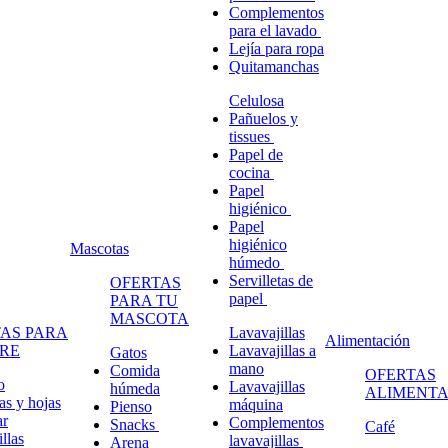
Complementos
para el lavado
Lejía para ropa
Quitamanchas
Celulosa
Pañuelos y
tissues
Papel de
cocina
Papel
higiénico
Papel
higiénico
Mascotas
húmedo
Servilletas de
OFERTAS
papel
PARA TU
MASCOTA
AS PARA
Lavavajillas
Alimentación
RE
Lavavajillas a
Gatos
mano
Comida
OFERTAS
o
Lavavajillas
húmeda
ALIMENTA
s y hojas
máquina
Pienso
ar
Complementos
Snacks
Café
llas
lavavajillas
Arena