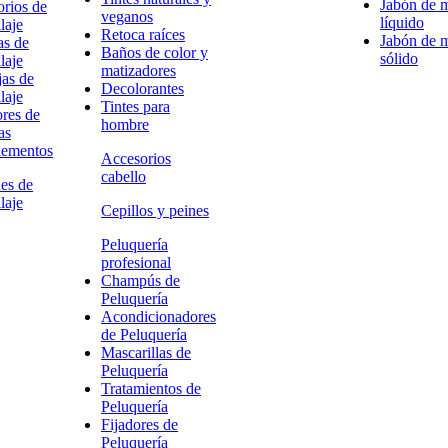
Jabón de 
rios de
veganos
líquido
laje
Retoca raíces
Jabón de 
as de
Baños de color y
sólido
laje
matizadores
as de
Decolorantes
laje
Tintes para
res de
hombre
as
ementos
Accesorios
cabello
es de
laje
Cepillos y peines
Peluquería
profesional
Champús de
Peluquería
Acondicionadores
de Peluquería
Mascarillas de
Peluquería
Tratamientos de
Peluquería
Fijadores de
Peluquería