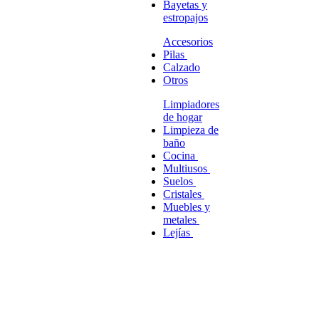
Bayetas y
estropajos
Accesorios
Pilas
Calzado
Otros
Limpiadores
de hogar
Limpieza de
baño
Cocina
Multiusos
Suelos
Cristales
Muebles y
metales
Lejías