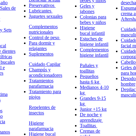
bebes y niños
Baño
desech
Preservativos
Geles y
Sales de
Espuma,
Lubricantes
jabones
crema a
Juguetes sexuales
Colonias para
y
Aftersh
bebes y niños
Complementos
Higiene
Cuidad
y Sets
nutricionales
bucal infantil
masculi
Control de peso
Estuches de
Cuidad
Para dormir y
higiene infantil
cal
facial 
relajantes
Complementos
e dientes
Cuidad
Suplementos
higiene infantil
ífricas
corpora
 bucales
Cabell
Cuidado Capilar
Pañales y
l e
Geles d
Champús y
toallitas
es
para h
acondicionadores
Pequeños
Desodor
Tratamientos
hasta 6 kg
hombre
parafarmacia
Medianos 4-10
Depilac
Tratamiento para
kg
tima
masculi
piojos
Grandes 9-15
s
kg
Repelentes de
Junior +15 kg
ps
insectos
De noche y
mo
aprendizaje
cia
Higiene
Toallitas
parafarmacia
Cremas de
manos
Higiene bucal