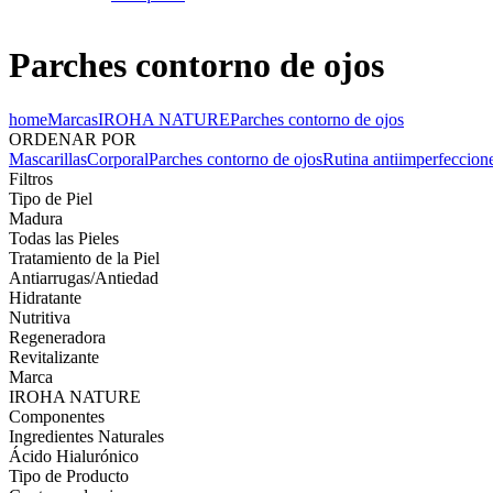
Parches contorno de ojos
home
Marcas
IROHA NATURE
Parches contorno de ojos
ORDENAR POR
Mascarillas
Corporal
Parches contorno de ojos
Rutina antiimperfeccion
Filtros
Tipo de Piel
Madura
Todas las Pieles
Tratamiento de la Piel
Antiarrugas/Antiedad
Hidratante
Nutritiva
Regeneradora
Revitalizante
Marca
IROHA NATURE
Componentes
Ingredientes Naturales
Ácido Hialurónico
Tipo de Producto