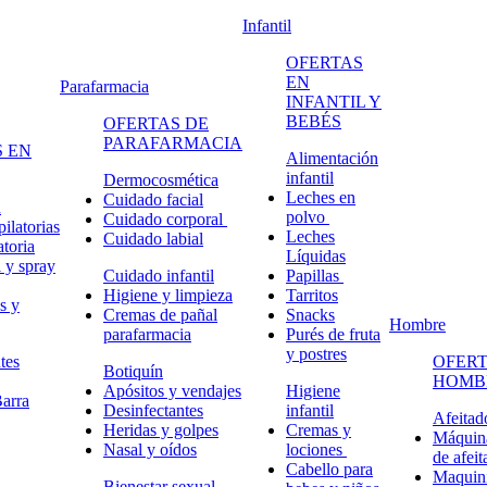
Infantil
OFERTAS
EN
Parafarmacia
INFANTIL Y
BEBÉS
OFERTAS DE
PARAFARMACIA
 EN
Alimentación
infantil
Dermocosmética
Leches en
Cuidado facial
n
polvo
Cuidado corporal
ilatorias
Leches
Cuidado labial
atoria
Líquidas
 y spray
Cuidado infantil
Papillas
Higiene y limpieza
Tarritos
s y
Cremas de pañal
Snacks
Hombre
parafarmacia
Purés de fruta
y postres
tes
OFERT
Botiquín
HOMB
Apósitos y vendajes
Higiene
arra
Desinfectantes
infantil
Afeitad
Heridas y golpes
Cremas y
Máquina
Nasal y oídos
lociones
de afeit
Cabello para
Maquini
Bienestar sexual