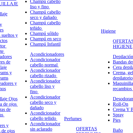
Champú cabello
ILLAJE
liso y fino
Champú cabello
laje
seco y dañado
Champú cabello
y
teñido
es
Higiene
Champú sólido
 sueltos y
Champú en seco
ctos
OFERTAS
Champú Infantil
ctor
HIGIENE
ete
Acondicionadores
adores
Depilació
Acondicionador
res de
Bandas dep
cabello normal
laje
Cera depil
Acondicionador
eams y
Crema, gel
cabello rizado
eams
depilatorio
Acondicionador
eadores y
Maquinilla
cabello liso y
nos
recambios
fino
Acondicionador
laje Ojos
Desodoran
cabello seco y
a de ojos
Roll-On
dañado
ras de
Crema Y B
Acondicionador
ñas
Spray
cabello teñido
Perfumes
Pies
Acondicionador
ers y
OFERTAS
sin aclarado
Baño
s de ojos