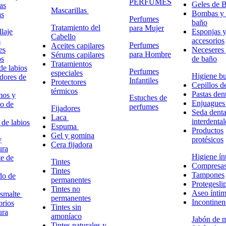
PERFUMES
Geles de 
as
Mascarillas
Bombas y 
as
Perfumes
baño
Tratamiento del
para Mujer
laje
Esponjas 
Cabello
s
accesorios
Perfumes
Aceites capilares
es
Neceseres 
para Hombre
Sérums capilares
os
de baño
Tratamientos
de labios
Perfumes
especiales
Higiene bu
adores de
Infantiles
Protectores
Cepillos d
térmicos
Pastas dent
mos y
Estuches de
Enjuagues
o de
perfumes
Fijadores
Seda denta
Laca
interdental
 de labios
Espuma
Productos
Gel y gomina
y
protésicos
Cera fijadora
ura
Higiene ín
e de
Tintes
Compresa
Tintes
Tampones
do de
permanentes
Protegesli
Tintes no
Aseo ínti
esmalte
permanentes
Incontinen
rios
Tintes sin
ura
amoníaco
Jabón de 
Tintes naturales y