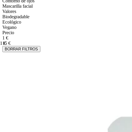
Contorno de ojos
Mascarilla facial
Valores
Biodegradable
Ecológico
Vegano
Precio
1 €
1 €
15 €
BORRAR FILTROS