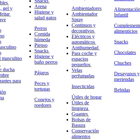
Snacks
ables
Arena
 gel y
Ambientadores
Alimentació
Higiene y
feitar
Ambientador
Infantil
salud gatos
ave
Spray
Continuos y
Complement
Perros
o
decorativos
alimenticios
Comida
no
Eléctricos y
húmeda
o
Snacks
automáticos
Pienso
masculino
Antihumedad
Snacks
Chocolates
o
Para coche y
Higiene y
l masculino
espacios
baño perros
Chuches
o
pequeños
e ducha
Velas
Pájaros
Desayunos y
ombre
perfumadas
meriendas
antes para
Peces y
Insecticidas
tortugas
Bebidas
ión
Útiles de hogar
na
Conejos y
Útiles de
roedores
limpieza
Guantes
Bolsas de
Basura
Conservación
alimentos