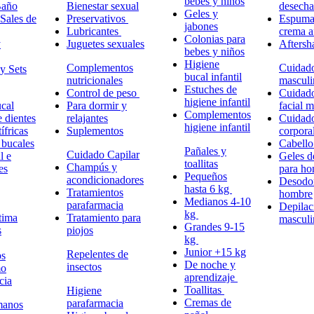
bebes y niños
Baño
Bienestar sexual
desech
Geles y
Sales de
Preservativos
Espuma,
jabones
Lubricantes
crema a
Colonias para
y
Juguetes sexuales
Aftersh
bebes y niños
Higiene
Complementos
Cuidad
y Sets
bucal infantil
nutricionales
masculi
Estuches de
Control de peso
Cuidad
higiene infantil
cal
Para dormir y
facial 
Complementos
e dientes
relajantes
Cuidad
higiene infantil
ífricas
Suplementos
corpora
 bucales
Cabell
Pañales y
Cuidado Capilar
l e
Geles d
toallitas
Champús y
es
para h
Pequeños
acondicionadores
Desodor
hasta 6 kg
Tratamientos
hombre
Medianos 4-10
parafarmacia
Depilac
kg
tima
Tratamiento para
masculi
Grandes 9-15
s
piojos
kg
Junior +15 kg
Repelentes de
ps
De noche y
insectos
mo
aprendizaje
cia
Toallitas
Higiene
Cremas de
parafarmacia
manos