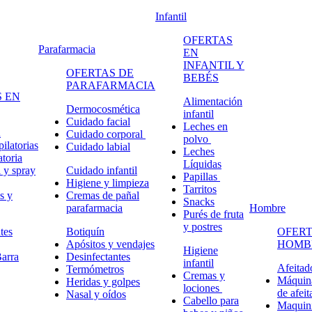
Infantil
OFERTAS
Parafarmacia
EN
INFANTIL Y
OFERTAS DE
BEBÉS
PARAFARMACIA
 EN
Alimentación
Dermocosmética
infantil
Cuidado facial
Leches en
n
Cuidado corporal
polvo
ilatorias
Cuidado labial
Leches
atoria
Líquidas
 y spray
Cuidado infantil
Papillas
Higiene y limpieza
Tarritos
s y
Cremas de pañal
Snacks
parafarmacia
Hombre
Purés de fruta
y postres
tes
Botiquín
OFERT
Apósitos y vendajes
HOMB
Higiene
arra
Desinfectantes
infantil
Afeitad
Termómetros
Cremas y
Máquina
Heridas y golpes
lociones
de afeit
Nasal y oídos
Cabello para
Maquini