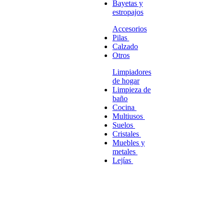
Bayetas y
estropajos
Accesorios
Pilas
Calzado
Otros
Limpiadores
de hogar
Limpieza de
baño
Cocina
Multiusos
Suelos
Cristales
Muebles y
metales
Lejías