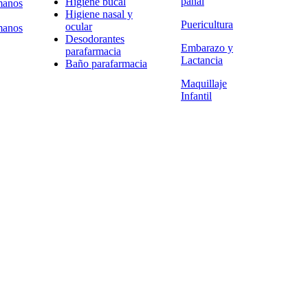
pañal
Higiene bucal
manos
Higiene nasal y
Puericultura
ocular
manos
Desodorantes
Embarazo y
parafarmacia
Lactancia
Baño parafarmacia
Maquillaje
Infantil