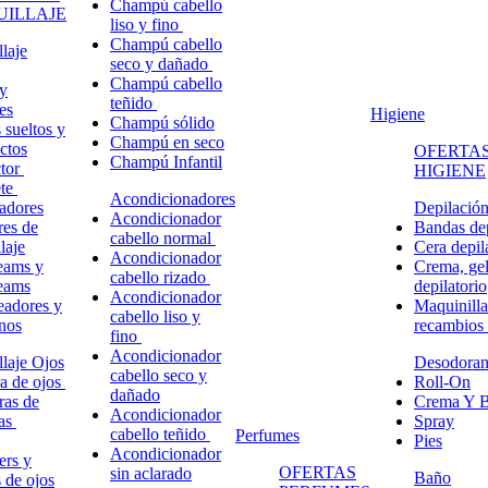
Champú cabello
ILLAJE
liso y fino
Champú cabello
laje
seco y dañado
Champú cabello
y
teñido
es
Higiene
Champú sólido
 sueltos y
Champú en seco
ctos
OFERTAS
Champú Infantil
ctor
HIGIENE
ete
Acondicionadores
adores
Depilació
Acondicionador
res de
Bandas dep
cabello normal
laje
Cera depil
Acondicionador
eams y
Crema, gel
cabello rizado
eams
depilatorio
Acondicionador
eadores y
Maquinilla
cabello liso y
nos
recambios
fino
Acondicionador
laje Ojos
Desodoran
cabello seco y
a de ojos
Roll-On
dañado
ras de
Crema Y B
Acondicionador
ñas
Spray
cabello teñido
Perfumes
Pies
Acondicionador
ers y
OFERTAS
sin aclarado
Baño
s de ojos