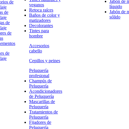
Jabón de 
rios de
veganos
líquido
laje
Retoca raíces
Jabón de 
as de
Baños de color y
sólido
laje
matizadores
as de
Decolorantes
laje
Tintes para
res de
hombre
as
ementos
Accesorios
cabello
es de
laje
Cepillos y peines
Peluquería
profesional
Champús de
Peluquería
Acondicionadores
de Peluquería
Mascarillas de
Peluquería
Tratamientos de
Peluquería
Fijadores de
Peluquería