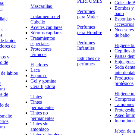
PERFUMES
Geles de 
as
Mascarillas
Bombas y 
as
Perfumes
baño
Tratamiento del
para Mujer
laje
Esponjas 
Cabello
s
accesorios
Perfumes
Aceites capilares
es
Neceseres 
para Hombre
Sérums capilares
os
de baño
Tratamientos
de labios
Perfumes
especiales
Higiene bu
adores de
Infantiles
Protectores
Cepillos d
térmicos
Pastas dent
mos y
Estuches de
Enjuagues
o de
perfumes
Fijadores
Seda denta
Laca
interdental
 de labios
Espuma
Productos
Gel y gomina
y
protésicos
Cera fijadora
ura
Higiene ín
e de
Tintes
Compresa
Tintes
Tampones
do de
permanentes
Protegesli
Tintes no
Aseo ínti
esmalte
permanentes
Incontinen
rios
Tintes sin
ura
amoníaco
Jabón de 
Tintes naturales y