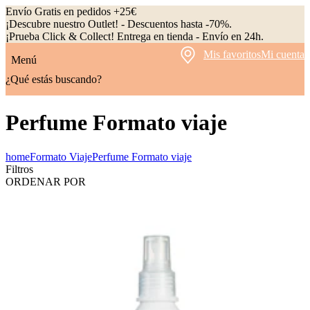
Envío Gratis en pedidos +25€
¡Descubre nuestro Outlet! - Descuentos hasta -70%.
¡Prueba Click & Collect! Entrega en tienda - Envío en 24h.
Mis favoritos
Mi cuenta
Menú
¿Qué estás buscando?
Perfume Formato viaje
home
Formato Viaje
Perfume Formato viaje
Filtros
ORDENAR POR