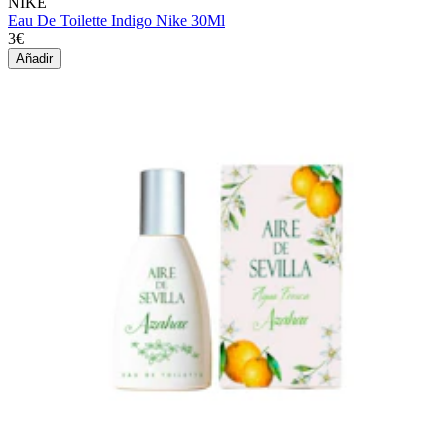
NIKE
Eau De Toilette Indigo Nike 30Ml
3€
Añadir