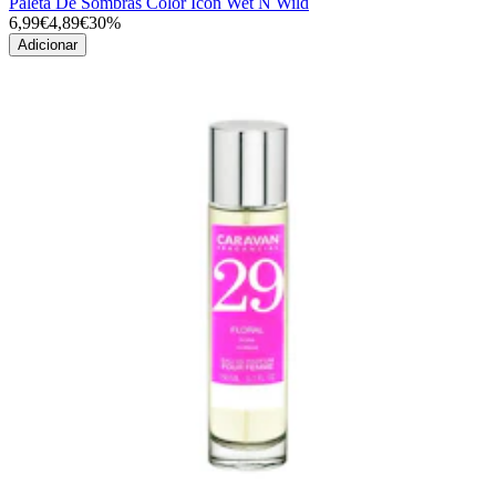
Paleta De Sombras Color Icon Wet N Wild
6,99€
4,89€
30%
Adicionar