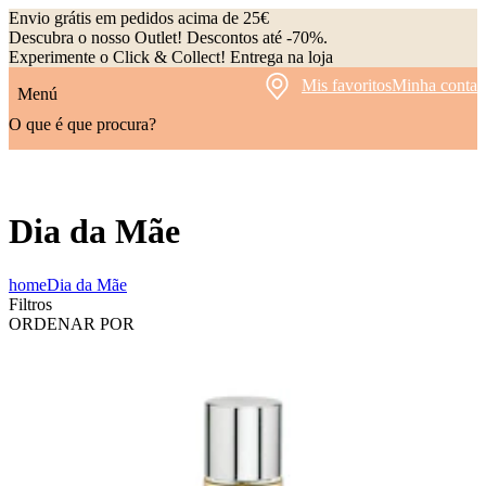
Envio grátis em pedidos acima de 25€
Descubra o nosso Outlet! Descontos até -70%.
Experimente o Click & Collect! Entrega na loja
Mis favoritos
Minha conta
Menú
O que é que procura?
Dia da Mãe
home
Dia da Mãe
Filtros
ORDENAR POR