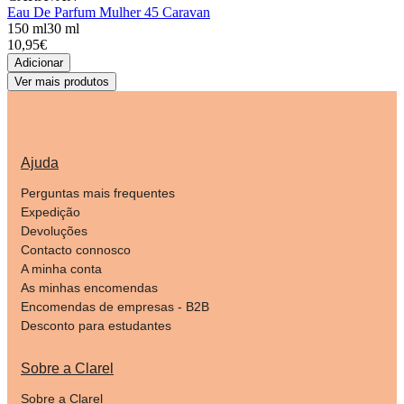
Eau De Parfum Mulher 45 Caravan
150 ml
30 ml
10,95€
Adicionar
Ver mais produtos
Ajuda
Perguntas mais frequentes
Expedição
Devoluções
Contacto connosco
A minha conta
As minhas encomendas
Encomendas de empresas - B2B
Desconto para estudantes
Sobre a Clarel
Sobre a Clarel