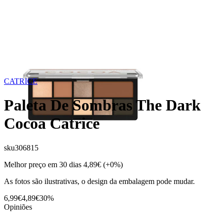
CATRICE
Paleta De Sombras The Dark
Cocoa Catrice
sku
306815
Melhor preço em 30 dias
4,89€
(+0%)
As fotos são ilustrativas, o design da embalagem pode mudar.
6,99€
4,89€
30%
Opiniões