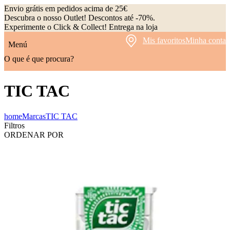
Envio grátis em pedidos acima de 25€
Descubra o nosso Outlet! Descontos até -70%.
Experimente o Click & Collect! Entrega na loja
Mis favoritos
Minha conta
Menú
O que é que procura?
TIC TAC
home
Marcas
TIC TAC
Filtros
ORDENAR POR