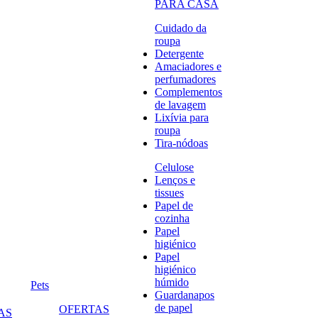
PARA CASA
Cuidado da
roupa
Detergente
Amaciadores e
perfumadores
Complementos
de lavagem
Lixívia para
roupa
Tira-nódoas
Celulose
Lenços e
tissues
Papel de
cozinha
Papel
higiénico
Papel
higiénico
húmido
Pets
Guardanapos
de papel
OFERTAS
AS