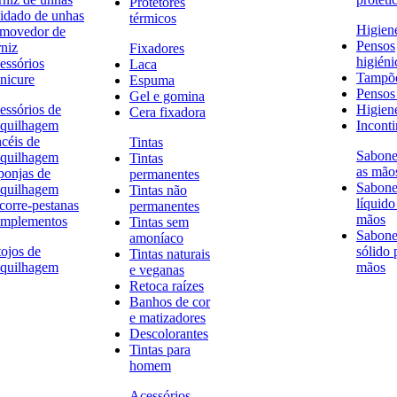
Protetores
idado de unhas
térmicos
Higien
movedor de
Pensos
rniz
Fixadores
higiéni
essórios
Laca
Tampõ
nicure
Espuma
Pensos 
Gel e gomina
essórios de
Higien
Cera fixadora
quilhagem
Inconti
ncéis de
Tintas
Sabone
quilhagem
Tintas
as mão
ponjas de
permanentes
Sabone
quilhagem
Tintas não
líquido
corre-pestanas
permanentes
mãos
mplementos
Tintas sem
Sabone
amoníaco
tojos de
sólido 
Tintas naturais
quilhagem
mãos
e veganas
Retoca raízes
Banhos de cor
e matizadores
Descolorantes
Tintas para
homem
Acessórios