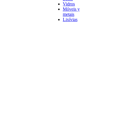
Vidros
Móveis y
metais
Lixívias