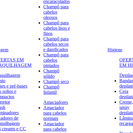
encaracolados
Champô para
cabelos
oleosos
Champô para
cabelos lisos e
finos
Champô para
cabelos secos
e danificados
agem
Higiene
Champô para
FERTAS EM
OFER
cabelos
AQUILHAGEM
EM H
pintados
Champô
quilhagem
Depila
sólido
sto
Banda
Champô seco
ses e pré-bases
depilat
Champô
 soltos e
Cera
Infantil
mpactos
depilat
rretor
Creme,
Amaciadores
ush
spray
Amaciador
uminadores
depilat
para cabelos
xadores de
Lâmina
normais
quilhagem
recarga
Amaciador
 creams e CC
para cabelos