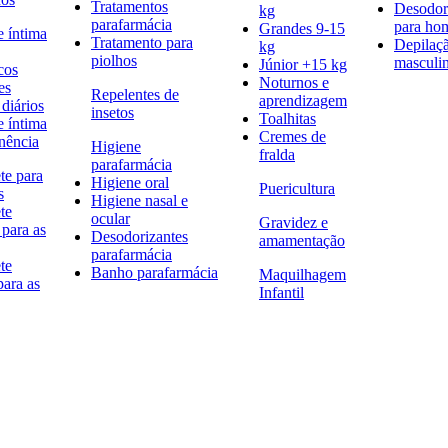
Tratamentos
Desodor
kg
parafarmácia
para h
Grandes 9-15
e íntima
Tratamento para
Depilaç
kg
piolhos
masculi
Júnior +15 kg
cos
Noturnos e
es
Repelentes de
aprendizagem
diários
insetos
Toalhitas
e íntima
Cremes de
nência
Higiene
fralda
parafarmácia
te para
Higiene oral
Puericultura
s
Higiene nasal e
te
ocular
Gravidez e
 para as
Desodorizantes
amamentação
parafarmácia
te
Banho parafarmácia
Maquilhagem
para as
Infantil