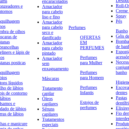
Desodo
eams
encaracolados
Roll-O
onzeadores e
Amaciador
Creme 
ntornos
para cabelo
Spray
liso e fino
quilhagem
Pés
Amaciador
hos
para cabelo
Perfumes
Banho
mbra de olhos
seco e
Géis d
scaras de
OFERTAS
danificado
Bombas
stanas
EM
Amaciador
de ban
brancelhas
PERFUMES
para cabelo
Esponj
liners e lápis de
pintado
acessór
hos
Perfumes
Amaciador
Necessa
stanas postiças
para Mulher
sem
conjun
enxaguamento
quilhagem
Perfumes
banho
bios
para Homem
Máscaras
Higiene
tons líquidos
Perfumes
Escova
lho de lábios
Tratamento
Infantis
dentes
pis de contorno
capilar
Pastas
lábios
Óleos
Estojos de
dentífr
lsamos e
capilares
perfumes
Elixire
idado de lábios
Séruns
Fio den
ras de lábios
capilares
interde
Tratamentos
has e manicure
Produt
especiais
rniz de unhas
protéti