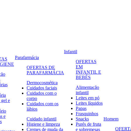
Infantil
Parafarmácia
TAS
OFERTAS
IGIENE
EM
OFERTAS DE
INFANTIL E
PARAFARMÁCIA
ção
BEBÉS
s
Dermocosmética
órias
Alimentação
Cuidados faciais
infantil
Cuidados com o
ória
Leites em pó
corpo
 gel e
Leites líquidos
Cuidados com os
Papas
lábios
ório
Frasquinhos
s e
Cuidado infantil
Snacks
Homem
s
Higiene e limpeza
Purés de fruta
OFERT
Cremes de muda da
e sobremesas