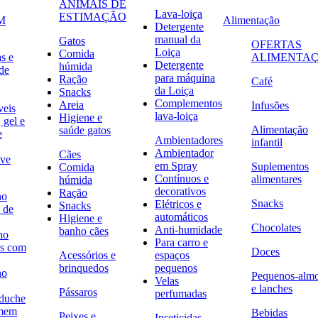
ANIMAIS DE
Lava-loiça
ESTIMAÇÃO
M
Alimentação
Detergente
manual da
Gatos
OFERTAS
Loiça
Comida
s e
ALIMENTA
Detergente
húmida
de
para máquina
Ração
Café
da Loiça
Snacks
Complementos
Areia
Infusões
veis
lava-loiça
Higiene e
 gel e
Alimentação
saúde gatos
e
Ambientadores
infantil
Ambientador
Cães
ave
em Spray
Suplementos
Comida
Contínuos e
alimentares
húmida
decorativos
Ração
no
Snacks
Elétricos e
Snacks
 de
automáticos
Higiene e
Chocolates
Anti-humidade
banho cães
no
Para carro e
s com
Doces
Acessórios e
espaços
brinquedos
pequenos
no
Pequenos-alm
Velas
e lanches
Pássaros
perfumadas
 duche
omem
Bebidas
Peixes e
Inseticidas