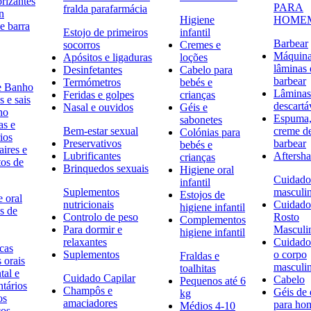
rizantes
PARA
fralda parafarmácia
n
Higiene
HOME
e barra
Estojo de primeiros
infantil
Barbear
socorros
Cremes e
Máquina
Apósitos e ligaduras
loções
lâminas 
Desinfetantes
Cabelo para
barbear
Termómetros
bebés e
e Banho
Lâminas
Feridas e golpes
crianças
 e sais
descartá
Nasal e ouvidos
Géis e
ho
Espuma,
sabonetes
as e
Bem-estar sexual
creme d
Colónias para
ios
Preservativos
barbear
bebés e
ires e
Lubrificantes
Aftersh
crianças
tos de
Brinquedos sexuais
Higiene oral
Cuidado
infantil
Suplementos
masculi
Estojos de
 oral
nutricionais
Cuidado
higiene infantil
s de
Controlo de peso
Rosto
Complementos
Para dormir e
Masculi
higiene infantil
relaxantes
Cuidado
icas
Suplementos
o corpo
Fraldas e
s orais
masculi
toalhitas
tal e
Cuidado Capilar
Cabelo
Pequenos até 6
ntários
Champôs e
Géis de
kg
os
amaciadores
para h
Médios 4-10
cos