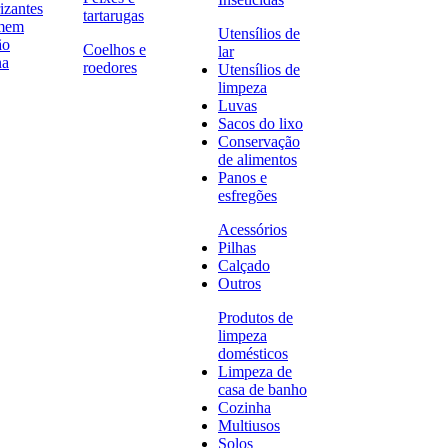
izantes
tartarugas
omem
Utensílios de
ão
Coelhos e
lar
na
roedores
Utensílios de
limpeza
Luvas
Sacos do lixo
Conservação
de alimentos
Panos e
esfregões
Acessórios
Pilhas
Calçado
Outros
Produtos de
limpeza
domésticos
Limpeza de
casa de banho
Cozinha
Multiusos
Solos