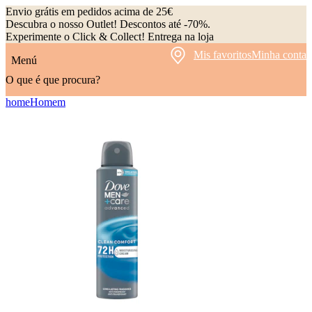
Envio grátis em pedidos acima de 25€
Descubra o nosso Outlet! Descontos até -70%.
Experimente o Click & Collect! Entrega na loja
Mis favoritos
Minha conta
Menú
O que é que procura?
home
Homem