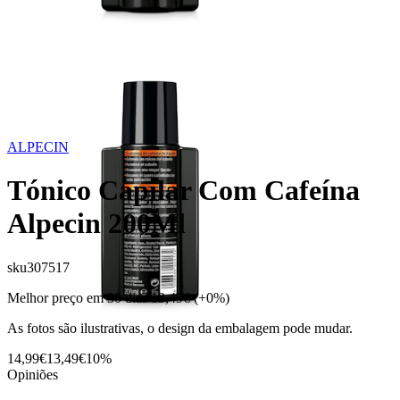
ALPECIN
Tónico Capilar Com Cafeína
Alpecin 200Ml
sku
307517
Melhor preço em 30 dias
13,49€
(+0%)
As fotos são ilustrativas, o design da embalagem pode mudar.
14,99€
13,49€
10%
Opiniões