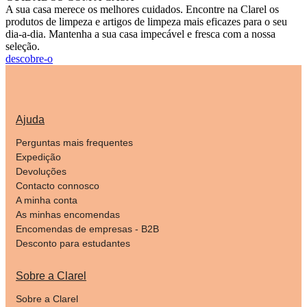
A sua casa merece os melhores cuidados. Encontre na Clarel os
produtos de limpeza e artigos de limpeza mais eficazes para o seu
dia-a-dia. Mantenha a sua casa impecável e fresca com a nossa
seleção.
descobre-o
Ajuda
Perguntas mais frequentes
Expedição
Devoluções
Contacto connosco
A minha conta
As minhas encomendas
Encomendas de empresas - B2B
Desconto para estudantes
Sobre a Clarel
Sobre a Clarel