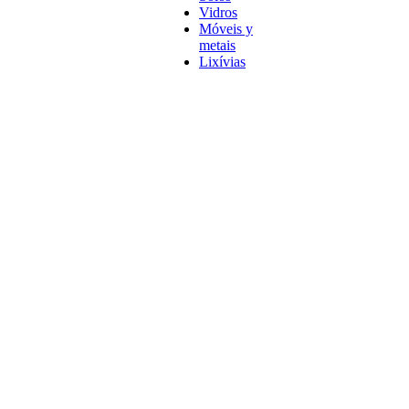
Vidros
Móveis y
metais
Lixívias