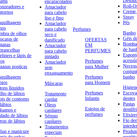
Desodo
eams
encaracolados
Roll-O
onzeadores e
Amaciador
Creme 
ntornos
para cabelo
Spray
liso e fino
quilhagem
Pés
Amaciador
hos
para cabelo
Perfumes
Banho
mbra de olhos
seco e
Géis d
scaras de
OFERTAS
danificado
Bombas
stanas
EM
Amaciador
de ban
brancelhas
PERFUMES
para cabelo
Esponj
liners e lápis de
pintado
acessór
hos
Perfumes
Amaciador
Necessa
stanas postiças
para Mulher
sem
conjun
enxaguamento
quilhagem
Perfumes
banho
bios
para Homem
Máscaras
Higiene
tons líquidos
Perfumes
Escova
lho de lábios
Tratamento
Infantis
dentes
pis de contorno
capilar
Pastas
lábios
Óleos
Estojos de
dentífr
lsamos e
capilares
perfumes
Elixire
idado de lábios
Séruns
Fio den
ras de lábios
capilares
interde
Tratamentos
has e manicure
Produt
especiais
rniz de unhas
protéti