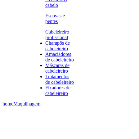
cabelo
Escovas e
pentes
Cabeleireiro
profissional
Champôs de
cabeleireiro
Amaciadores
de cabeleireiro
Máscaras de
cabeleireiro
Tratamentos
de cabeleireiro
Fixadores de
cabeleireiro
home
Maquilhagem