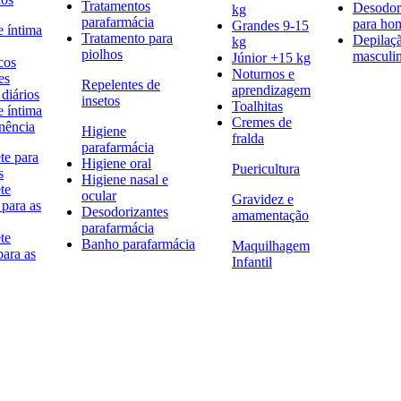
Tratamentos
Desodor
kg
parafarmácia
para h
Grandes 9-15
e íntima
Tratamento para
Depilaç
kg
piolhos
masculi
Júnior +15 kg
cos
Noturnos e
es
Repelentes de
aprendizagem
diários
insetos
Toalhitas
e íntima
Cremes de
nência
Higiene
fralda
parafarmácia
te para
Higiene oral
Puericultura
s
Higiene nasal e
te
ocular
Gravidez e
 para as
Desodorizantes
amamentação
parafarmácia
te
Banho parafarmácia
Maquilhagem
para as
Infantil