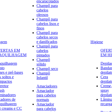
encaracolados
Champô para
cabelos
oleosos
Champô para
cabelos lisos e
finos
Champô para
cabelos secos
e danificados
agem
Higiene
Champô para
FERTAS EM
OFER
cabelos
AQUILHAGEM
EM H
pintados
Champô
quilhagem
Depila
sólido
sto
Banda
Champô seco
ses e pré-bases
depilat
Champô
 soltos e
Cera
Infantil
mpactos
depilat
rretor
Creme,
Amaciadores
ush
spray
Amaciador
uminadores
depilat
para cabelos
xadores de
Lâmina
normais
quilhagem
recarga
Amaciador
 creams e CC
para cabelos