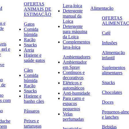
OFERTAS
Lava-loiça
M
Alimentação
ANIMAIS DE
Detergente
ESTIMAÇÃO
manual da
OFERTAS
Loiça
s e
ALIMENTA
Gatos
Detergente
de
Comida
para máquina
Café
húmida
da Loiça
Ração
Complementos
Infusões
veis
Snacks
lava-loiça
 gel e
Areia
Alimentação
e
Higiene e
Ambientadores
infantil
saúde gatos
Ambientador
ave
em Spray
Suplementos
Cães
Contínuos e
alimentares
Comida
decorativos
no
húmida
Snacks
Elétricos e
 de
Ração
automáticos
Snacks
Chocolates
Anti-humidade
no
Higiene e
Para carro e
s com
banho cães
Doces
espaços
pequenos
no
Pássaros
Pequenos-alm
Velas
e lanches
perfumadas
Peixes e
 duche
tartarugas
omem
Bebidas
Inseticidas