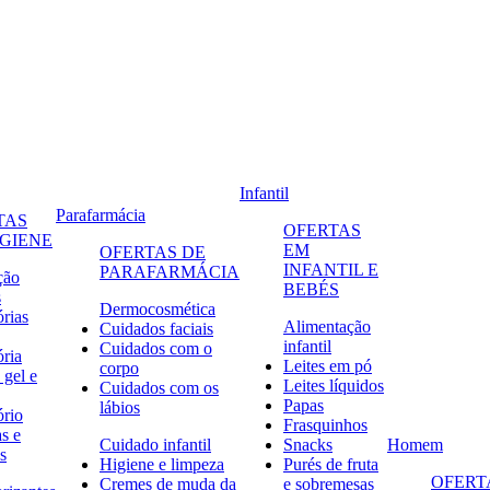
Infantil
Parafarmácia
TAS
OFERTAS
IGIENE
EM
OFERTAS DE
INFANTIL E
PARAFARMÁCIA
ção
BEBÉS
s
Dermocosmética
órias
Alimentação
Cuidados faciais
infantil
Cuidados com o
ória
Leites em pó
corpo
 gel e
Leites líquidos
Cuidados com os
Papas
lábios
ório
Frasquinhos
s e
Cuidado infantil
Snacks
Homem
s
Higiene e limpeza
Purés de fruta
OFERT
Cremes de muda da
e sobremesas