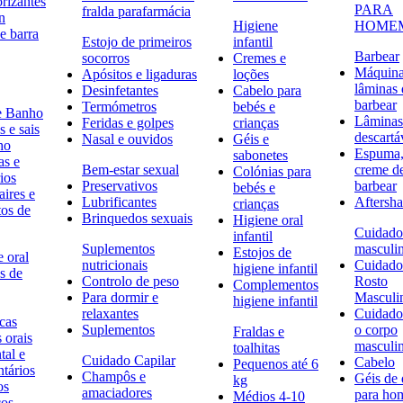
rizantes
PARA
fralda parafarmácia
n
Higiene
HOME
e barra
Estojo de primeiros
infantil
Barbear
socorros
Cremes e
Máquina
Apósitos e ligaduras
loções
lâminas 
Desinfetantes
Cabelo para
barbear
Termómetros
bebés e
e Banho
Lâminas
Feridas e golpes
crianças
 e sais
descartá
Nasal e ouvidos
Géis e
ho
Espuma,
sabonetes
as e
Bem-estar sexual
creme d
Colónias para
ios
Preservativos
barbear
bebés e
ires e
Lubrificantes
Aftersh
crianças
tos de
Brinquedos sexuais
Higiene oral
Cuidado
infantil
Suplementos
masculi
Estojos de
 oral
nutricionais
Cuidado
higiene infantil
s de
Controlo de peso
Rosto
Complementos
Para dormir e
Masculi
higiene infantil
relaxantes
Cuidado
icas
Suplementos
o corpo
Fraldas e
s orais
masculi
toalhitas
tal e
Cuidado Capilar
Cabelo
Pequenos até 6
ntários
Champôs e
Géis de
kg
os
amaciadores
para h
Médios 4-10
cos