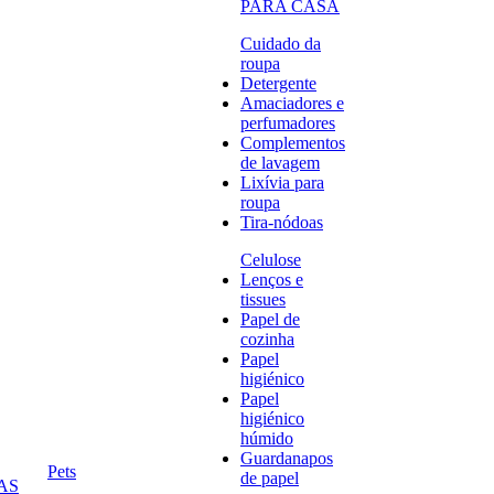
PARA CASA
Cuidado da
roupa
Detergente
Amaciadores e
perfumadores
Complementos
de lavagem
Lixívia para
roupa
Tira-nódoas
Celulose
Lenços e
tissues
Papel de
cozinha
Papel
higiénico
Papel
higiénico
húmido
Guardanapos
Pets
de papel
AS