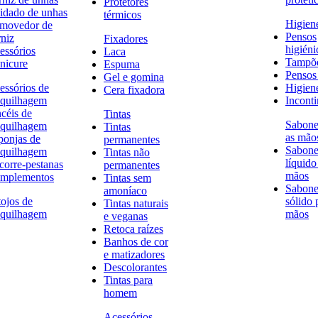
Protetores
idado de unhas
térmicos
Higien
movedor de
Pensos
rniz
Fixadores
higiéni
essórios
Laca
Tampõ
nicure
Espuma
Pensos 
Gel e gomina
essórios de
Higien
Cera fixadora
quilhagem
Inconti
ncéis de
Tintas
Sabone
quilhagem
Tintas
as mão
ponjas de
permanentes
Sabone
quilhagem
Tintas não
líquido
corre-pestanas
permanentes
mãos
mplementos
Tintas sem
Sabone
amoníaco
tojos de
sólido 
Tintas naturais
quilhagem
mãos
e veganas
Retoca raízes
Banhos de cor
e matizadores
Descolorantes
Tintas para
homem
Acessórios