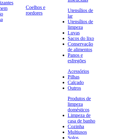
izantes
Coelhos e
omem
Utensílios de
roedores
ão
lar
na
Utensílios de
limpeza
Luvas
Sacos do lixo
Conservação
de alimentos
Panos e
esfregões
Acessórios
Pilhas
Calçado
Outros
Produtos de
limpeza
domésticos
Limpeza de
casa de banho
Cozinha
Multiusos
Solos