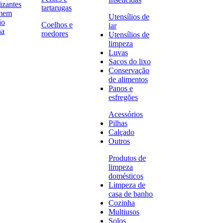
izantes
tartarugas
omem
Utensílios de
ão
Coelhos e
lar
na
roedores
Utensílios de
limpeza
Luvas
Sacos do lixo
Conservação
de alimentos
Panos e
esfregões
Acessórios
Pilhas
Calçado
Outros
Produtos de
limpeza
domésticos
Limpeza de
casa de banho
Cozinha
Multiusos
Solos