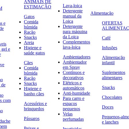
ANIMAIS DE
Lava-loiça
ESTIMAÇÃO
M
Detergente
Alimentação
manual da
Gatos
Loiça
Comida
OFERTAS
s e
Detergente
húmida
ALIMENTA
de
para máquina
Ração
da Loiça
Snacks
Café
Complementos
Areia
veis
lava-loiça
Higiene e
Infusões
 gel e
saúde gatos
e
Ambientadores
Alimentação
Ambientador
Cães
infantil
ave
em Spray
Comida
Contínuos e
Suplementos
húmida
decorativos
alimentares
Ração
no
Elétricos e
Snacks
 de
Snacks
automáticos
Higiene e
Anti-humidade
banho cães
no
Chocolates
Para carro e
s com
Acessórios e
espaços
Doces
brinquedos
pequenos
no
Velas
Pequenos-alm
Pássaros
perfumadas
 duche
e lanches
omem
Peixes e
Inseticidas