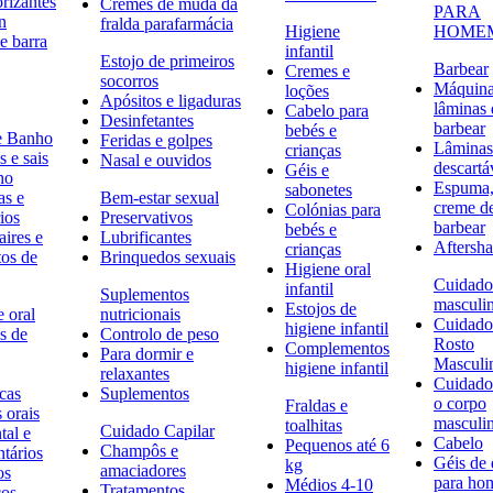
rizantes
Cremes de muda da
PARA
n
fralda parafarmácia
Higiene
HOME
e barra
infantil
Estojo de primeiros
Barbear
Cremes e
socorros
Máquina
loções
Apósitos e ligaduras
lâminas 
Cabelo para
Desinfetantes
barbear
bebés e
e Banho
Feridas e golpes
Lâminas
crianças
 e sais
Nasal e ouvidos
descartá
Géis e
ho
Espuma,
sabonetes
as e
Bem-estar sexual
creme d
Colónias para
ios
Preservativos
barbear
bebés e
ires e
Lubrificantes
Aftersh
crianças
tos de
Brinquedos sexuais
Higiene oral
Cuidado
infantil
Suplementos
masculi
Estojos de
 oral
nutricionais
Cuidado
higiene infantil
s de
Controlo de peso
Rosto
Complementos
Para dormir e
Masculi
higiene infantil
relaxantes
Cuidado
icas
Suplementos
o corpo
Fraldas e
s orais
masculi
toalhitas
Cuidado Capilar
tal e
Cabelo
Pequenos até 6
Champôs e
ntários
Géis de
kg
amaciadores
os
para h
Médios 4-10
Tratamentos
cos