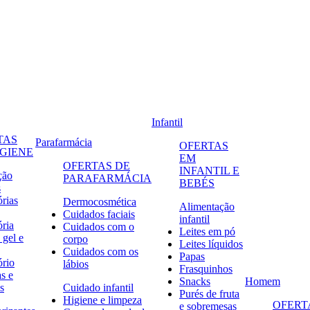
Infantil
TAS
Parafarmácia
OFERTAS
IGIENE
EM
OFERTAS DE
INFANTIL E
ção
PARAFARMÁCIA
BEBÉS
s
órias
Dermocosmética
Alimentação
Cuidados faciais
infantil
ória
Cuidados com o
Leites em pó
 gel e
corpo
Leites líquidos
Cuidados com os
Papas
ório
lábios
Frasquinhos
s e
Snacks
Homem
s
Cuidado infantil
Purés de fruta
Higiene e limpeza
OFERT
e sobremesas