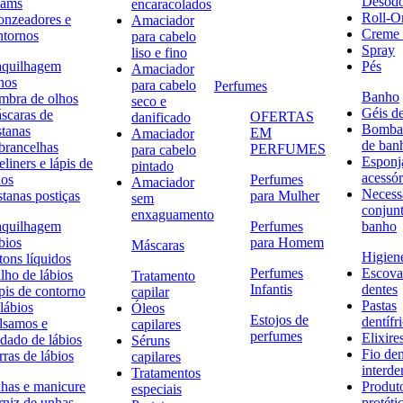
Desodo
eams
encaracolados
Roll-O
onzeadores e
Amaciador
Creme 
ntornos
para cabelo
Spray
liso e fino
quilhagem
Pés
Amaciador
hos
para cabelo
Perfumes
Banho
mbra de olhos
seco e
Géis d
scaras de
OFERTAS
danificado
Bombas
stanas
EM
Amaciador
de ban
brancelhas
PERFUMES
para cabelo
Esponj
liners e lápis de
pintado
acessór
hos
Perfumes
Amaciador
Necessa
stanas postiças
para Mulher
sem
conjun
enxaguamento
quilhagem
Perfumes
banho
bios
para Homem
Máscaras
Higiene
tons líquidos
Perfumes
Escova
lho de lábios
Tratamento
Infantis
dentes
pis de contorno
capilar
Pastas
lábios
Óleos
Estojos de
dentífr
lsamos e
capilares
perfumes
Elixire
idado de lábios
Séruns
Fio den
ras de lábios
capilares
interde
Tratamentos
has e manicure
Produt
especiais
rniz de unhas
protéti