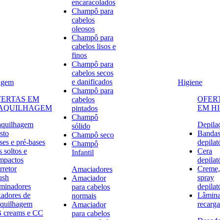
encaracolados
Champô para
cabelos
oleosos
Champô para
cabelos lisos e
finos
Champô para
cabelos secos
e danificados
agem
Higiene
Champô para
FERTAS EM
OFER
cabelos
AQUILHAGEM
EM H
pintados
Champô
quilhagem
Depila
sólido
sto
Banda
Champô seco
ses e pré-bases
depilat
Champô
 soltos e
Cera
Infantil
mpactos
depilat
rretor
Creme,
Amaciadores
ush
spray
Amaciador
uminadores
depilat
para cabelos
xadores de
Lâmina
normais
quilhagem
recarga
Amaciador
 creams e CC
para cabelos