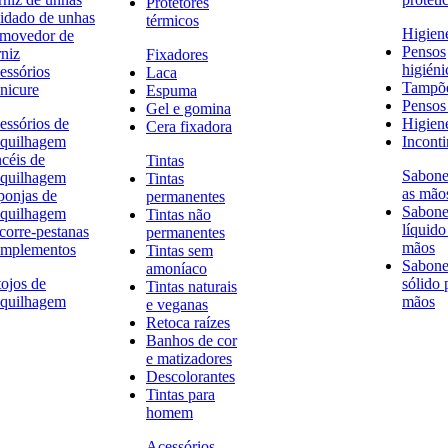
Protetores
idado de unhas
térmicos
Higien
movedor de
Pensos
rniz
Fixadores
higiéni
essórios
Laca
Tampõ
nicure
Espuma
Pensos 
Gel e gomina
essórios de
Higien
Cera fixadora
quilhagem
Inconti
ncéis de
Tintas
Sabone
quilhagem
Tintas
as mão
ponjas de
permanentes
Sabone
quilhagem
Tintas não
líquido
corre-pestanas
permanentes
mãos
mplementos
Tintas sem
Sabone
amoníaco
tojos de
sólido 
Tintas naturais
quilhagem
mãos
e veganas
Retoca raízes
Banhos de cor
e matizadores
Descolorantes
Tintas para
homem
Acessórios