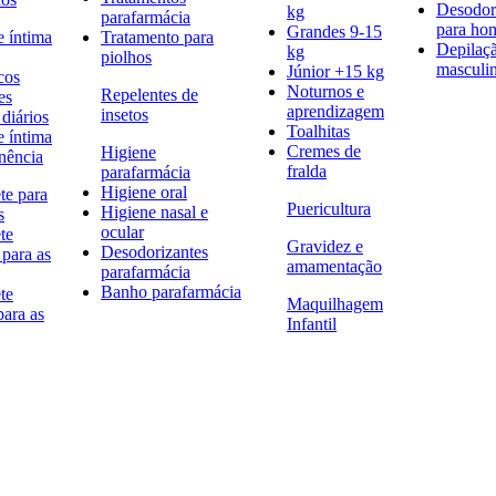
Desodor
kg
parafarmácia
para h
Grandes 9-15
e íntima
Tratamento para
Depilaç
kg
piolhos
masculi
Júnior +15 kg
cos
Noturnos e
Repelentes de
es
aprendizagem
insetos
diários
Toalhitas
e íntima
Cremes de
Higiene
nência
fralda
parafarmácia
Higiene oral
te para
Puericultura
Higiene nasal e
s
ocular
te
Gravidez e
Desodorizantes
 para as
amamentação
parafarmácia
Banho parafarmácia
te
Maquilhagem
para as
Infantil