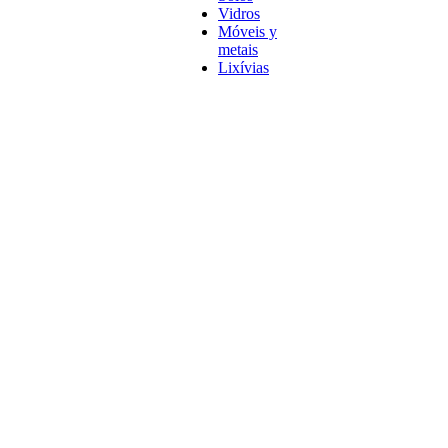
Vidros
Móveis y
metais
Lixívias