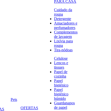
PARA CASA
Cuidado da
roupa
Detergente
Amaciadores e
perfumadores
Complementos
de lavagem
Lixívia para
roupa
Tira-nódoas
Celulose
Lenços e
tissues
Papel de
cozinha
Papel
higiénico
Papel
higiénico
húmido
Pets
Guardanapos
de papel
OFERTAS
AS