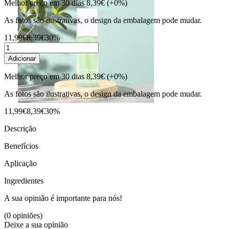
Melhor preço em 30 dias
8,39€
(+0%)
As fotos são ilustrativas, o design da embalagem pode mudar.
11,99€
8,39€
30%
Adicionar
Melhor preço em 30 dias
8,39€
(+0%)
As fotos são ilustrativas, o design da embalagem pode mudar.
11,99€
8,39€
30%
Descrição
Benefícios
Aplicação
Ingredientes
A sua opinião é importante para nós!
(0 opiniões)
Deixe a sua opinião