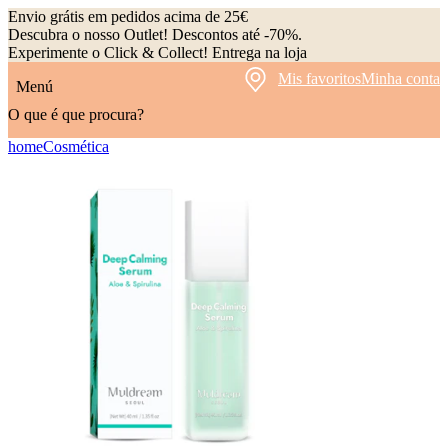
Envio grátis em pedidos acima de 25€
Descubra o nosso Outlet! Descontos até -70%.
Experimente o Click & Collect! Entrega na loja
Mis favoritos
Minha conta
Menú
O que é que procura?
home
Cosmética