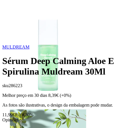
MULDREAM
Sérum Deep Calming Aloe E
Spirulina Muldream 30Ml
sku
286223
Melhor preço em 30 dias
8,39€
(+0%)
As fotos são ilustrativas, o design da embalagem pode mudar.
11,99€
8,39€
30%
Opiniões