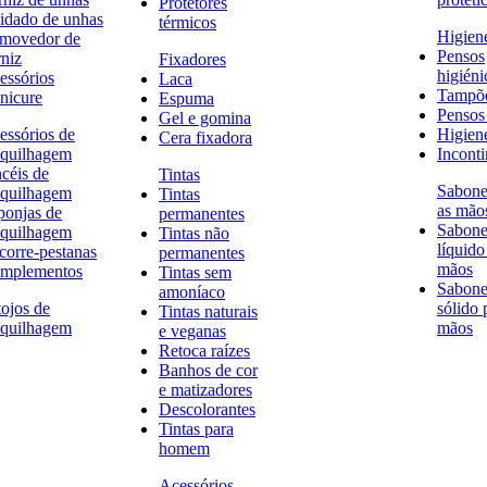
Protetores
idado de unhas
térmicos
Higien
movedor de
Pensos
rniz
Fixadores
higiéni
essórios
Laca
Tampõ
nicure
Espuma
Pensos 
Gel e gomina
essórios de
Higien
Cera fixadora
quilhagem
Inconti
ncéis de
Tintas
Sabone
quilhagem
Tintas
as mão
ponjas de
permanentes
Sabone
quilhagem
Tintas não
líquido
corre-pestanas
permanentes
mãos
mplementos
Tintas sem
Sabone
amoníaco
tojos de
sólido 
Tintas naturais
quilhagem
mãos
e veganas
Retoca raízes
Banhos de cor
e matizadores
Descolorantes
Tintas para
homem
Acessórios