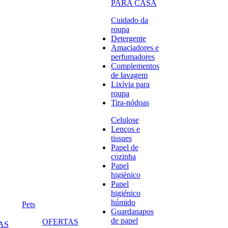
PARA CASA
Cuidado da
roupa
Detergente
Amaciadores e
perfumadores
Complementos
de lavagem
Lixívia para
roupa
Tira-nódoas
Celulose
Lenços e
tissues
Papel de
cozinha
Papel
higiénico
Papel
higiénico
húmido
Pets
Guardanapos
de papel
OFERTAS
AS