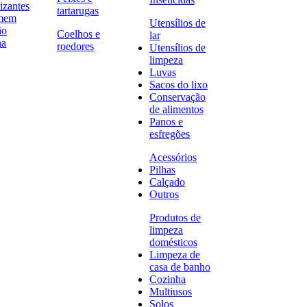
izantes
tartarugas
omem
Utensílios de
ão
Coelhos e
lar
na
roedores
Utensílios de
limpeza
Luvas
Sacos do lixo
Conservação
de alimentos
Panos e
esfregões
Acessórios
Pilhas
Calçado
Outros
Produtos de
limpeza
domésticos
Limpeza de
casa de banho
Cozinha
Multiusos
Solos