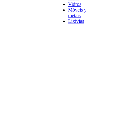
Vidros
Móveis y
metais
Lixívias