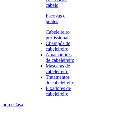
cabelo
Escovas e
pentes
Cabeleireiro
profissional
Champôs de
cabeleireiro
Amaciadores
de cabeleireiro
Máscaras de
cabeleireiro
Tratamentos
de cabeleireiro
Fixadores de
cabeleireiro
home
Casa