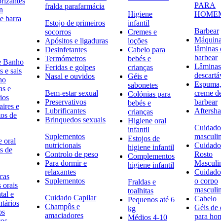
rizantes
PARA
fralda parafarmácia
n
Higiene
HOME
e barra
Estojo de primeiros
infantil
Barbear
socorros
Cremes e
Máquina
Apósitos e ligaduras
loções
lâminas 
Desinfetantes
Cabelo para
barbear
Termómetros
bebés e
e Banho
Lâminas
Feridas e golpes
crianças
 e sais
descartá
Nasal e ouvidos
Géis e
ho
Espuma,
sabonetes
as e
Bem-estar sexual
creme d
Colónias para
ios
Preservativos
barbear
bebés e
ires e
Lubrificantes
Aftersh
crianças
tos de
Brinquedos sexuais
Higiene oral
Cuidado
infantil
Suplementos
masculi
Estojos de
 oral
nutricionais
Cuidado
higiene infantil
s de
Controlo de peso
Rosto
Complementos
Para dormir e
Masculi
higiene infantil
relaxantes
Cuidado
icas
Suplementos
o corpo
Fraldas e
s orais
masculi
toalhitas
tal e
Cuidado Capilar
Cabelo
Pequenos até 6
ntários
Champôs e
Géis de
kg
os
amaciadores
para h
Médios 4-10
cos