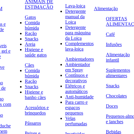
ANIMAIS DE
Lava-loiça
ESTIMAÇÃO
M
Alimentação
Detergente
manual da
Gatos
OFERTAS
Loiça
Comida
s e
ALIMENTA
Detergente
húmida
de
para máquina
Ração
Café
da Loiça
Snacks
Complementos
Areia
Infusões
veis
lava-loiça
Higiene e
 gel e
Alimentação
saúde gatos
e
Ambientadores
infantil
Ambientador
Cães
ave
em Spray
Suplementos
Comida
Contínuos e
alimentares
húmida
decorativos
Ração
no
Snacks
Elétricos e
Snacks
 de
automáticos
Higiene e
Chocolates
Anti-humidade
banho cães
no
Para carro e
s com
Doces
Acessórios e
espaços
brinquedos
pequenos
no
Pequenos-alm
Velas
e lanches
Pássaros
perfumadas
 duche
omem
Bebidas
Peixes e
Inseticidas