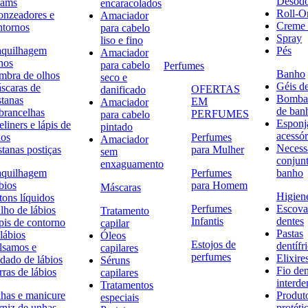
Desodo
eams
encaracolados
Roll-O
onzeadores e
Amaciador
Creme 
ntornos
para cabelo
Spray
liso e fino
quilhagem
Pés
Amaciador
hos
para cabelo
Perfumes
Banho
mbra de olhos
seco e
Géis d
scaras de
OFERTAS
danificado
Bombas
stanas
EM
Amaciador
de ban
brancelhas
PERFUMES
para cabelo
Esponj
liners e lápis de
pintado
acessór
hos
Perfumes
Amaciador
Necessa
stanas postiças
para Mulher
sem
conjun
enxaguamento
quilhagem
Perfumes
banho
bios
para Homem
Máscaras
Higiene
tons líquidos
Perfumes
Escova
lho de lábios
Tratamento
Infantis
dentes
pis de contorno
capilar
Pastas
lábios
Óleos
Estojos de
dentífr
lsamos e
capilares
perfumes
Elixire
idado de lábios
Séruns
Fio den
ras de lábios
capilares
interde
Tratamentos
has e manicure
Produt
especiais
rniz de unhas
protéti