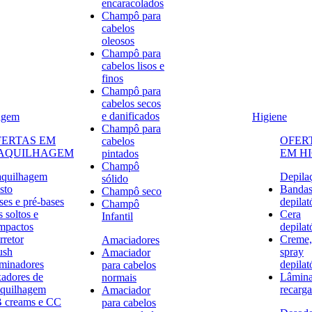
encaracolados
Champô para
cabelos
oleosos
Champô para
cabelos lisos e
finos
Champô para
cabelos secos
e danificados
agem
Higiene
Champô para
FERTAS EM
OFER
cabelos
AQUILHAGEM
EM H
pintados
Champô
quilhagem
Depila
sólido
sto
Banda
Champô seco
ses e pré-bases
depilat
Champô
 soltos e
Cera
Infantil
mpactos
depilat
rretor
Creme,
Amaciadores
ush
spray
Amaciador
uminadores
depilat
para cabelos
xadores de
Lâmina
normais
quilhagem
recarga
Amaciador
 creams e CC
para cabelos