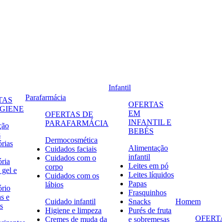
Infantil
Parafarmácia
TAS
OFERTAS
IGIENE
EM
OFERTAS DE
INFANTIL E
PARAFARMÁCIA
ção
BEBÉS
s
Dermocosmética
órias
Alimentação
Cuidados faciais
infantil
Cuidados com o
ória
Leites em pó
corpo
 gel e
Leites líquidos
Cuidados com os
Papas
lábios
ório
Frasquinhos
s e
Cuidado infantil
Snacks
Homem
s
Higiene e limpeza
Purés de fruta
OFERT
Cremes de muda da
e sobremesas