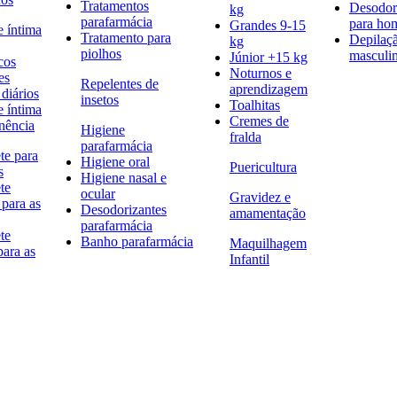
Tratamentos
Desodor
kg
parafarmácia
para h
Grandes 9-15
e íntima
Tratamento para
Depilaç
kg
piolhos
masculi
Júnior +15 kg
cos
Noturnos e
es
Repelentes de
aprendizagem
diários
insetos
Toalhitas
e íntima
Cremes de
nência
Higiene
fralda
parafarmácia
te para
Higiene oral
Puericultura
s
Higiene nasal e
te
ocular
Gravidez e
 para as
Desodorizantes
amamentação
parafarmácia
te
Banho parafarmácia
Maquilhagem
para as
Infantil