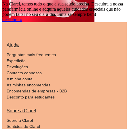
Na Clarel, temos tudo o que a sua saúde precisa. Descubra a nossa
parafarmácia online e adquira aqueles cuidados especiais que não
podem faltar no seu dia-a-dia. Sinta-se sempre bem!
descobre-o
Ajuda
Perguntas mais frequentes
Expedição
Devoluções
Contacto connosco
A minha conta
As minhas encomendas
Encomendas de empresas - B2B
Desconto para estudantes
Sobre a Clarel
Sobre a Clarel
Sentidos de Clarel