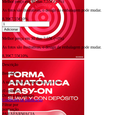
Melhor preço em 30 dias
7,55€
(+0%)
As fotos são ilustrativas, o design da embalagem pode mudar.
8,39€
7,55€
10%
Adicionar
Melhor preço em 30 dias
7,55€
(+0%)
As fotos são ilustrativas, o design da embalagem pode mudar.
8,39€
7,55€
10%
Descrição
Benefícios
A sua opinião é importante para nós!
(0 opiniões)
Deixe a sua opinião
Condições de publicação
Filtrar por
pontuação
PARAFARMACIA