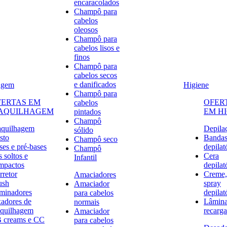
encaracolados
Champô para
cabelos
oleosos
Champô para
cabelos lisos e
finos
Champô para
cabelos secos
e danificados
agem
Higiene
Champô para
FERTAS EM
OFER
cabelos
AQUILHAGEM
EM H
pintados
Champô
quilhagem
Depila
sólido
sto
Banda
Champô seco
ses e pré-bases
depilat
Champô
 soltos e
Cera
Infantil
mpactos
depilat
rretor
Creme,
Amaciadores
ush
spray
Amaciador
uminadores
depilat
para cabelos
xadores de
Lâmina
normais
quilhagem
recarga
Amaciador
 creams e CC
para cabelos