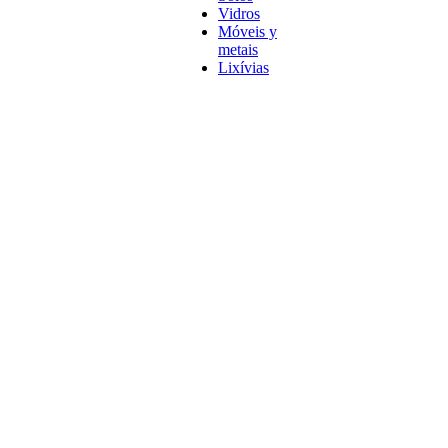
Vidros
Móveis y
metais
Lixívias