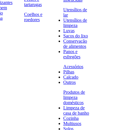
izantes
tartarugas
omem
Utensílios de
ão
Coelhos e
lar
na
roedores
Utensílios de
limpeza
Luvas
Sacos do lixo
Conservação
de alimentos
Panos e
esfregões
Acessórios
Pilhas
Calçado
Outros
Produtos de
limpeza
domésticos
Limpeza de
casa de banho
Cozinha
Multiusos
Solos