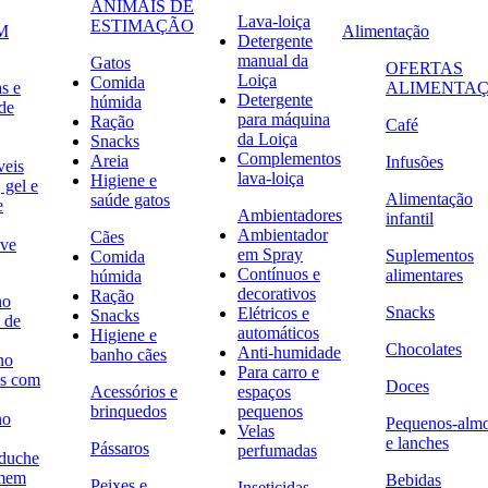
ANIMAIS DE
Lava-loiça
ESTIMAÇÃO
M
Alimentação
Detergente
manual da
Gatos
OFERTAS
Loiça
Comida
s e
ALIMENTA
Detergente
húmida
de
para máquina
Ração
Café
da Loiça
Snacks
Complementos
Areia
Infusões
veis
lava-loiça
Higiene e
 gel e
Alimentação
saúde gatos
e
Ambientadores
infantil
Ambientador
Cães
ave
em Spray
Suplementos
Comida
Contínuos e
alimentares
húmida
decorativos
Ração
no
Snacks
Elétricos e
Snacks
 de
automáticos
Higiene e
Chocolates
Anti-humidade
banho cães
no
Para carro e
s com
Doces
Acessórios e
espaços
brinquedos
pequenos
no
Pequenos-alm
Velas
e lanches
Pássaros
perfumadas
 duche
omem
Bebidas
Peixes e
Inseticidas