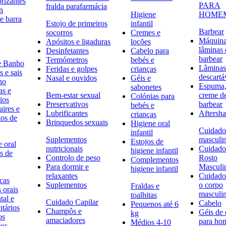
rizantes
PARA
fralda parafarmácia
n
Higiene
HOME
e barra
Estojo de primeiros
infantil
Barbear
socorros
Cremes e
Máquina
Apósitos e ligaduras
loções
lâminas 
Desinfetantes
Cabelo para
barbear
Termómetros
bebés e
e Banho
Lâminas
Feridas e golpes
crianças
 e sais
descartá
Nasal e ouvidos
Géis e
ho
Espuma,
sabonetes
as e
Bem-estar sexual
creme d
Colónias para
ios
Preservativos
barbear
bebés e
ires e
Lubrificantes
Aftersh
crianças
tos de
Brinquedos sexuais
Higiene oral
Cuidado
infantil
Suplementos
masculi
Estojos de
 oral
nutricionais
Cuidado
higiene infantil
s de
Controlo de peso
Rosto
Complementos
Para dormir e
Masculi
higiene infantil
relaxantes
Cuidado
icas
Suplementos
o corpo
Fraldas e
s orais
masculi
toalhitas
tal e
Cuidado Capilar
Cabelo
Pequenos até 6
ntários
Champôs e
Géis de
kg
os
amaciadores
para h
Médios 4-10
cos