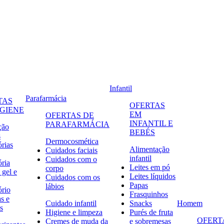
Infantil
Parafarmácia
TAS
OFERTAS
IGIENE
EM
OFERTAS DE
INFANTIL E
PARAFARMÁCIA
ção
BEBÉS
s
Dermocosmética
órias
Alimentação
Cuidados faciais
infantil
Cuidados com o
ória
Leites em pó
corpo
 gel e
Leites líquidos
Cuidados com os
Papas
lábios
ório
Frasquinhos
s e
Cuidado infantil
Snacks
Homem
s
Higiene e limpeza
Purés de fruta
OFERT
Cremes de muda da
e sobremesas