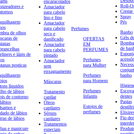
Desodo
eams
encaracolados
Roll-O
onzeadores e
Amaciador
Creme 
ntornos
para cabelo
Spray
liso e fino
quilhagem
Pés
Amaciador
hos
para cabelo
Perfumes
Banho
mbra de olhos
seco e
Géis d
scaras de
OFERTAS
danificado
Bombas
stanas
EM
Amaciador
de ban
brancelhas
PERFUMES
para cabelo
Esponj
liners e lápis de
pintado
acessór
hos
Perfumes
Amaciador
Necessa
stanas postiças
para Mulher
sem
conjun
enxaguamento
quilhagem
Perfumes
banho
bios
para Homem
Máscaras
Higiene
tons líquidos
Perfumes
Escova
lho de lábios
Tratamento
Infantis
dentes
pis de contorno
capilar
Pastas
lábios
Óleos
Estojos de
dentífr
lsamos e
capilares
perfumes
Elixire
idado de lábios
Séruns
Fio den
ras de lábios
capilares
interde
Tratamentos
has e manicure
Produt
especiais
rniz de unhas
protéti