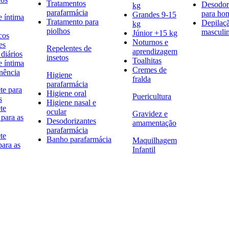
Tratamentos
Desodor
kg
parafarmácia
para h
Grandes 9-15
e íntima
Tratamento para
Depilaç
kg
piolhos
masculi
Júnior +15 kg
cos
Noturnos e
es
Repelentes de
aprendizagem
diários
insetos
Toalhitas
e íntima
Cremes de
nência
Higiene
fralda
parafarmácia
te para
Higiene oral
Puericultura
s
Higiene nasal e
te
ocular
Gravidez e
 para as
Desodorizantes
amamentação
parafarmácia
te
Banho parafarmácia
Maquilhagem
para as
Infantil