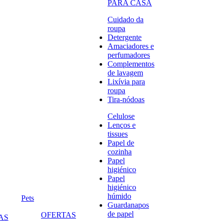
PARA CASA
Cuidado da
roupa
Detergente
Amaciadores e
perfumadores
Complementos
de lavagem
Lixívia para
roupa
Tira-nódoas
Celulose
Lenços e
tissues
Papel de
cozinha
Papel
higiénico
Papel
higiénico
húmido
Pets
Guardanapos
de papel
OFERTAS
AS