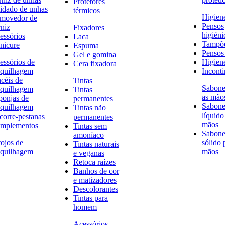
Protetores
idado de unhas
térmicos
Higien
movedor de
Pensos
rniz
Fixadores
higiéni
essórios
Laca
Tampõ
nicure
Espuma
Pensos 
Gel e gomina
essórios de
Higien
Cera fixadora
quilhagem
Inconti
ncéis de
Tintas
Sabone
quilhagem
Tintas
as mão
ponjas de
permanentes
Sabone
quilhagem
Tintas não
líquido
corre-pestanas
permanentes
mãos
mplementos
Tintas sem
Sabone
amoníaco
tojos de
sólido 
Tintas naturais
quilhagem
mãos
e veganas
Retoca raízes
Banhos de cor
e matizadores
Descolorantes
Tintas para
homem
Acessórios