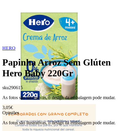
HERO
Papinha Arroz Sem Glúten
Hero Baby 220Gr
sku
290615
As fotos são ilustrativas, o design da embalagem pode mudar.
3,05€
Opiniões
As fotos são ilustrativas, o design da embalagem pode mudar.