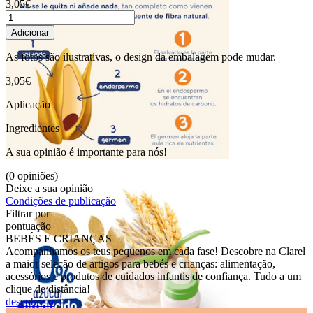
3,05€
Adicionar
As fotos são ilustrativas, o design da embalagem pode mudar.
3,05€
Aplicação
Ingredientes
A sua opinião é importante para nós!
(0 opiniões)
Deixe a sua opinião
Condições de publicação
Filtrar por
pontuação
BEBÉS E CRIANÇAS
Acompanhamos os teus pequenos em cada fase! Descobre na Clarel
a maior seleção de artigos para bebés e crianças: alimentação,
acessórios e produtos de cuidados infantis de confiança. Tudo a um
clique de distância!
descobre-o