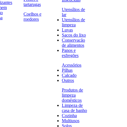
izantes
tartarugas
omem
Utensílios de
ão
Coelhos e
lar
na
roedores
Utensílios de
limpeza
Luvas
Sacos do lixo
Conservação
de alimentos
Panos e
esfregões
Acessórios
Pilhas
Calçado
Outros
Produtos de
limpeza
domésticos
Limpeza de
casa de banho
Cozinha
Multiusos
Solos