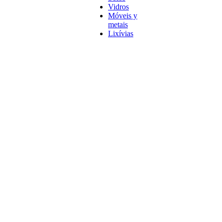
Vidros
Móveis y
metais
Lixívias