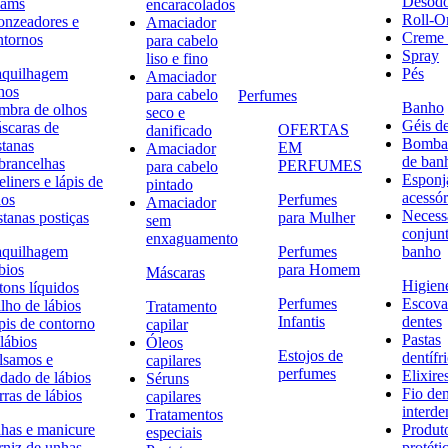
Desodo
eams
encaracolados
Roll-O
onzeadores e
Amaciador
Creme 
ntornos
para cabelo
Spray
liso e fino
quilhagem
Pés
Amaciador
hos
para cabelo
Perfumes
Banho
mbra de olhos
seco e
Géis d
scaras de
OFERTAS
danificado
Bombas
stanas
EM
Amaciador
de ban
brancelhas
PERFUMES
para cabelo
Esponj
liners e lápis de
pintado
acessór
hos
Perfumes
Amaciador
Necessa
stanas postiças
para Mulher
sem
conjun
enxaguamento
quilhagem
Perfumes
banho
bios
para Homem
Máscaras
Higiene
tons líquidos
Perfumes
Escova
lho de lábios
Tratamento
Infantis
dentes
pis de contorno
capilar
Pastas
lábios
Óleos
Estojos de
dentífr
lsamos e
capilares
perfumes
Elixire
idado de lábios
Séruns
Fio den
ras de lábios
capilares
interde
Tratamentos
has e manicure
Produt
especiais
rniz de unhas
protéti