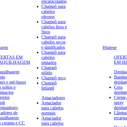
encaracolados
Champô para
cabelos
oleosos
Champô para
cabelos lisos e
finos
Champô para
cabelos secos
e danificados
agem
Higiene
Champô para
FERTAS EM
OFER
cabelos
AQUILHAGEM
EM H
pintados
Champô
quilhagem
Depila
sólido
sto
Banda
Champô seco
ses e pré-bases
depilat
Champô
 soltos e
Cera
Infantil
mpactos
depilat
rretor
Creme,
Amaciadores
ush
spray
Amaciador
uminadores
depilat
para cabelos
xadores de
Lâmina
normais
quilhagem
recarga
Amaciador
 creams e CC
para cabelos