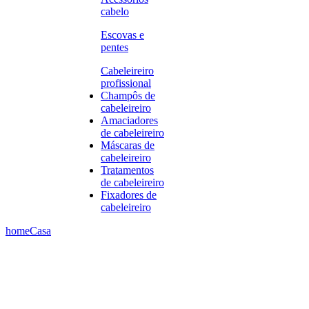
cabelo
Escovas e
pentes
Cabeleireiro
profissional
Champôs de
cabeleireiro
Amaciadores
de cabeleireiro
Máscaras de
cabeleireiro
Tratamentos
de cabeleireiro
Fixadores de
cabeleireiro
home
Casa