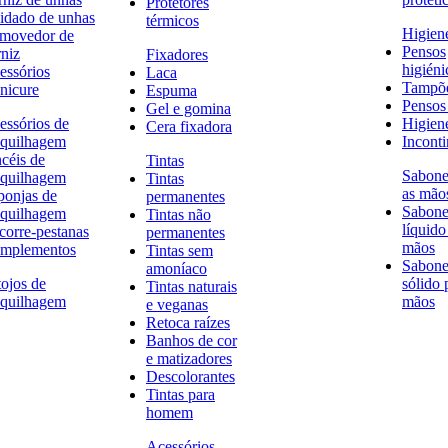
Protetores
idado de unhas
térmicos
Higien
movedor de
Pensos
rniz
Fixadores
higiéni
essórios
Laca
Tampõ
nicure
Espuma
Pensos 
Gel e gomina
essórios de
Higien
Cera fixadora
quilhagem
Inconti
ncéis de
Tintas
Sabone
quilhagem
Tintas
as mão
ponjas de
permanentes
Sabone
quilhagem
Tintas não
líquido
corre-pestanas
permanentes
mãos
mplementos
Tintas sem
Sabone
amoníaco
tojos de
sólido 
Tintas naturais
quilhagem
mãos
e veganas
Retoca raízes
Banhos de cor
e matizadores
Descolorantes
Tintas para
homem
Acessórios