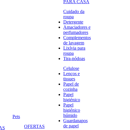
PARA CASA
Cuidado da
roupa
Detergente
Amaciadores e
perfumadores
Complementos
de lavagem
Lixívia para
roupa
Tira-nódoas
Celulose
Lenços e
tissues
Papel de
cozinha
Papel
higiénico
Papel
higiénico
húmido
Pets
Guardanapos
de papel
OFERTAS
AS