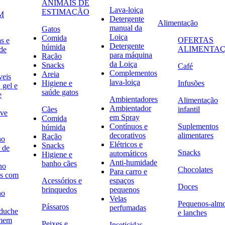
ANIMAIS DE
Lava-loiça
ESTIMAÇÃO
M
Detergente
Alimentação
manual da
Gatos
Loiça
Comida
OFERTAS
s e
Detergente
húmida
ALIMENTA
de
para máquina
Ração
da Loiça
Snacks
Café
Complementos
Areia
veis
lava-loiça
Higiene e
Infusões
 gel e
saúde gatos
e
Ambientadores
Alimentação
Ambientador
Cães
infantil
ave
em Spray
Comida
Contínuos e
Suplementos
húmida
decorativos
alimentares
Ração
no
Elétricos e
Snacks
 de
Snacks
automáticos
Higiene e
Anti-humidade
banho cães
no
Chocolates
Para carro e
s com
Acessórios e
espaços
Doces
brinquedos
pequenos
no
Velas
Pequenos-alm
Pássaros
perfumadas
 duche
e lanches
omem
Peixes e
Inseticidas