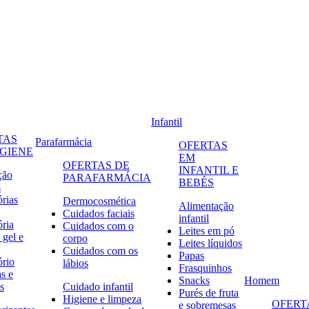
Infantil
TAS
Parafarmácia
OFERTAS
IGIENE
EM
OFERTAS DE
INFANTIL E
ção
PARAFARMÁCIA
BEBÉS
s
órias
Dermocosmética
Alimentação
Cuidados faciais
infantil
ória
Cuidados com o
Leites em pó
 gel e
corpo
Leites líquidos
Cuidados com os
Papas
ório
lábios
Frasquinhos
s e
Snacks
Homem
s
Cuidado infantil
Purés de fruta
Higiene e limpeza
OFERT
e sobremesas