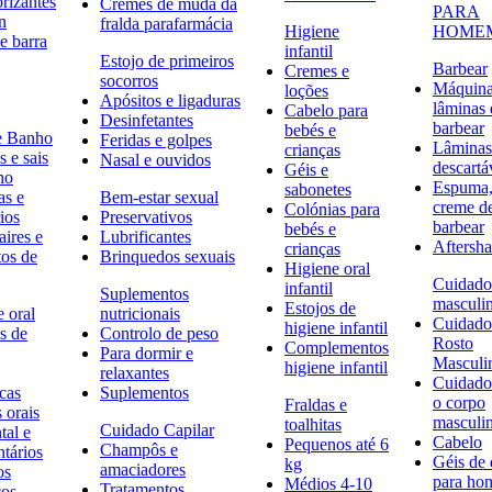
rizantes
Cremes de muda da
PARA
n
fralda parafarmácia
Higiene
HOME
e barra
infantil
Estojo de primeiros
Barbear
Cremes e
socorros
Máquina
loções
Apósitos e ligaduras
lâminas 
Cabelo para
Desinfetantes
barbear
bebés e
e Banho
Feridas e golpes
Lâminas
crianças
 e sais
Nasal e ouvidos
descartá
Géis e
ho
Espuma,
sabonetes
as e
Bem-estar sexual
creme d
Colónias para
ios
Preservativos
barbear
bebés e
ires e
Lubrificantes
Aftersh
crianças
tos de
Brinquedos sexuais
Higiene oral
Cuidado
infantil
Suplementos
masculi
Estojos de
 oral
nutricionais
Cuidado
higiene infantil
s de
Controlo de peso
Rosto
Complementos
Para dormir e
Masculi
higiene infantil
relaxantes
Cuidado
icas
Suplementos
o corpo
Fraldas e
s orais
masculi
toalhitas
Cuidado Capilar
tal e
Cabelo
Pequenos até 6
Champôs e
ntários
Géis de
kg
amaciadores
os
para h
Médios 4-10
Tratamentos
cos