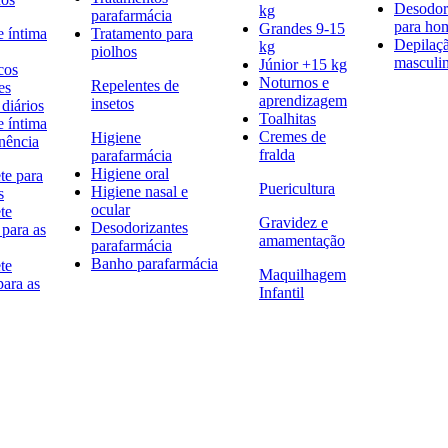
Desodor
kg
parafarmácia
para h
Grandes 9-15
e íntima
Tratamento para
Depilaç
kg
piolhos
masculi
Júnior +15 kg
cos
Noturnos e
Repelentes de
es
aprendizagem
insetos
diários
Toalhitas
e íntima
Cremes de
Higiene
nência
fralda
parafarmácia
Higiene oral
te para
Puericultura
Higiene nasal e
s
ocular
te
Gravidez e
Desodorizantes
 para as
amamentação
parafarmácia
Banho parafarmácia
te
Maquilhagem
para as
Infantil