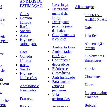
ANIMAIS DE
Lava-loiça
ESTIMAÇÃO
M
Alimentação
Detergente
manual da
Gatos
OFERTAS
Loiça
Comida
s e
ALIMENTA
Detergente
húmida
de
para máquina
Ração
Café
da Loiça
Snacks
Complementos
Areia
Infusões
veis
lava-loiça
Higiene e
 gel e
Alimentação
saúde gatos
e
Ambientadores
infantil
Ambientador
Cães
ave
em Spray
Suplementos
Comida
Contínuos e
alimentares
húmida
decorativos
Ração
no
Snacks
Elétricos e
Snacks
 de
automáticos
Higiene e
Chocolates
Anti-humidade
banho cães
no
Para carro e
s com
Doces
Acessórios e
espaços
brinquedos
pequenos
no
Pequenos-alm
Velas
e lanches
Pássaros
perfumadas
 duche
omem
Bebidas
Peixes e
Inseticidas