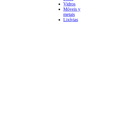
Vidros
Móveis y
metais
Lixívias