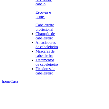
cabelo
Escovas e
pentes
Cabeleireiro
profissional
Champôs de
cabeleireiro
Amaciadores
de cabeleireiro
Máscaras de
cabeleireiro
Tratamentos
de cabeleireiro
Fixadores de
cabeleireiro
home
Casa