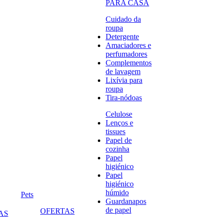
PARA CASA
Cuidado da
roupa
Detergente
Amaciadores e
perfumadores
Complementos
de lavagem
Lixívia para
roupa
Tira-nódoas
Celulose
Lenços e
tissues
Papel de
cozinha
Papel
higiénico
Papel
higiénico
húmido
Pets
Guardanapos
de papel
OFERTAS
AS