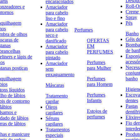
Desodo
eams
encaracolados
Roll-O
onzeadores e
Amaciador
Creme 
ntornos
para cabelo
Spray
liso e fino
quilhagem
Pés
Amaciador
hos
para cabelo
Perfumes
Banho
mbra de olhos
seco e
Géis d
scaras de
OFERTAS
danificado
Bombas
stanas
EM
Amaciador
de ban
brancelhas
PERFUMES
para cabelo
Esponj
liners e lápis de
pintado
acessór
hos
Perfumes
Amaciador
Necessa
stanas postiças
para Mulher
sem
conjun
enxaguamento
quilhagem
Perfumes
banho
bios
para Homem
Máscaras
Higiene
tons líquidos
Perfumes
Escova
lho de lábios
Tratamento
Infantis
dentes
pis de contorno
capilar
Pastas
lábios
Óleos
Estojos de
dentífr
lsamos e
capilares
perfumes
Elixire
idado de lábios
Séruns
Fio den
ras de lábios
capilares
interde
Tratamentos
has e manicure
Produt
especiais
rniz de unhas
protéti