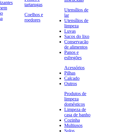
izantes
tartarugas
omem
Utensílios de
ão
Coelhos e
lar
na
roedores
Utensílios de
limpeza
Luvas
Sacos do lixo
Conservação
de alimentos
Panos e
esfregões
Acessórios
Pilhas
Calçado
Outros
Produtos de
limpeza
domésticos
Limpeza de
casa de banho
Cozinha
Multiusos
Solos