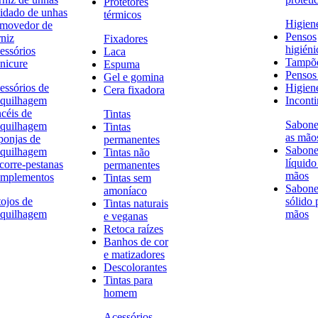
Protetores
idado de unhas
térmicos
Higien
movedor de
Pensos
rniz
Fixadores
higiéni
essórios
Laca
Tampõ
nicure
Espuma
Pensos 
Gel e gomina
essórios de
Higien
Cera fixadora
quilhagem
Inconti
ncéis de
Tintas
Sabone
quilhagem
Tintas
as mão
ponjas de
permanentes
Sabone
quilhagem
Tintas não
líquido
corre-pestanas
permanentes
mãos
mplementos
Tintas sem
Sabone
amoníaco
tojos de
sólido 
Tintas naturais
quilhagem
mãos
e veganas
Retoca raízes
Banhos de cor
e matizadores
Descolorantes
Tintas para
homem
Acessórios