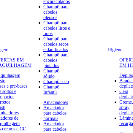
encaracolados
Champô para
cabelos
oleosos
Champô para
cabelos lisos e
finos
Champô para
cabelos secos
e danificados
agem
Higiene
Champô para
FERTAS EM
OFER
cabelos
AQUILHAGEM
EM H
pintados
Champô
quilhagem
Depila
sólido
sto
Banda
Champô seco
ses e pré-bases
depilat
Champô
 soltos e
Cera
Infantil
mpactos
depilat
rretor
Creme,
Amaciadores
ush
spray
Amaciador
uminadores
depilat
para cabelos
xadores de
Lâmina
normais
quilhagem
recarga
Amaciador
 creams e CC
para cabelos