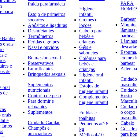
rizantes
PARA
fralda parafarmácia
n
Higiene
HOME
e barra
Estojo de primeiros
infantil
Barbear
socorros
Cremes e
Máquina
Apósitos e ligaduras
loções
lâminas 
Desinfetantes
Cabelo para
barbear
Termómetros
bebés e
e Banho
Lâminas
Feridas e golpes
crianças
 e sais
descartá
Nasal e ouvidos
Géis e
ho
Espuma,
sabonetes
as e
Bem-estar sexual
creme d
Colónias para
ios
Preservativos
barbear
bebés e
ires e
Lubrificantes
Aftersh
crianças
tos de
Brinquedos sexuais
Higiene oral
Cuidado
infantil
Suplementos
masculi
Estojos de
 oral
nutricionais
Cuidado
higiene infantil
s de
Controlo de peso
Rosto
Complementos
Para dormir e
Masculi
higiene infantil
relaxantes
Cuidado
icas
Suplementos
o corpo
Fraldas e
s orais
masculi
toalhitas
tal e
Cuidado Capilar
Cabelo
Pequenos até 6
ntários
Champôs e
Géis de
kg
os
amaciadores
para h
Médios 4-10
cos