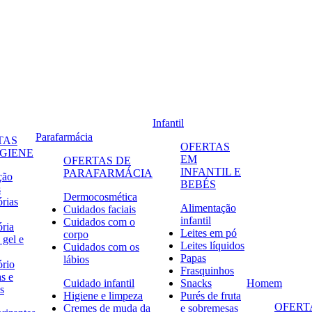
Infantil
Parafarmácia
TAS
OFERTAS
IGIENE
EM
OFERTAS DE
INFANTIL E
PARAFARMÁCIA
ção
BEBÉS
s
Dermocosmética
órias
Alimentação
Cuidados faciais
infantil
Cuidados com o
ória
Leites em pó
corpo
 gel e
Leites líquidos
Cuidados com os
Papas
lábios
ório
Frasquinhos
s e
Cuidado infantil
Snacks
Homem
s
Higiene e limpeza
Purés de fruta
OFERT
Cremes de muda da
e sobremesas