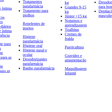
Tratamentos
Desodor
kg
parafarmácia
para h
Grandes 9-15
e íntima
Tratamento para
Depilaç
kg
piolhos
masculi
Júnior +15 kg
cos
Noturnos e
es
Repelentes de
aprendizagem
diários
insetos
Toalhitas
e íntima
Cremes de
nência
Higiene
fralda
parafarmácia
te para
Higiene oral
Puericultura
s
Higiene nasal e
te
ocular
Gravidez e
 para as
Desodorizantes
amamentação
parafarmácia
te
Banho parafarmácia
Maquilhagem
para as
Infantil