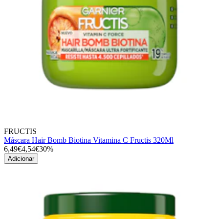
FRUCTIS
Máscara Hair Bomb Biotina Vitamina C Fructis 320Ml
6,49€
4,54€
30%
Adicionar