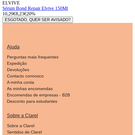
ELVIVE
Sérum Bond Repair Elvive 150Ml
10,29€
8,23€
20%
ESGOTADO, QUER SER AVISADO?
Ajuda
Perguntas mais frequentes
Expedição
Devoluções
Contacto connosco
A minha conta
As minhas encomendas
Encomendas de empresas - B2B
Desconto para estudantes
Sobre a Clarel
Sobre a Clarel
Sentidos de Clarel