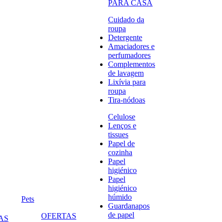
PARA CASA
Cuidado da
roupa
Detergente
Amaciadores e
perfumadores
Complementos
de lavagem
Lixívia para
roupa
Tira-nódoas
Celulose
Lenços e
tissues
Papel de
cozinha
Papel
higiénico
Papel
higiénico
húmido
Pets
Guardanapos
de papel
OFERTAS
AS