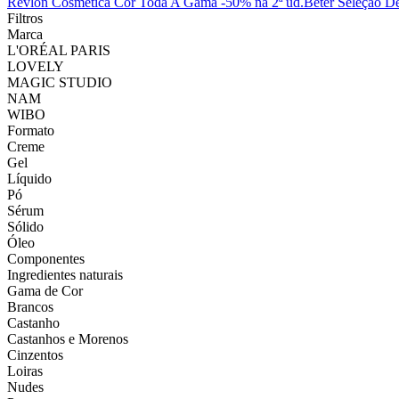
Revlon Cosmética Cor Toda A Gama -50% na 2ª ud.
Beter Seleção D
Filtros
Marca
L'ORÉAL PARIS
LOVELY
MAGIC STUDIO
NAM
WIBO
Formato
Creme
Gel
Líquido
Pó
Sérum
Sólido
Óleo
Componentes
Ingredientes naturais
Gama de Cor
Brancos
Castanho
Castanhos e Morenos
Cinzentos
Loiras
Nudes