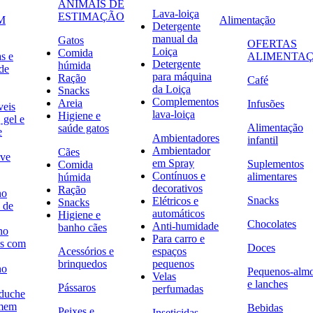
ANIMAIS DE
Lava-loiça
ESTIMAÇÃO
M
Alimentação
Detergente
manual da
Gatos
OFERTAS
Loiça
Comida
s e
ALIMENTA
Detergente
húmida
de
para máquina
Ração
Café
da Loiça
Snacks
Complementos
Areia
Infusões
veis
lava-loiça
Higiene e
 gel e
Alimentação
saúde gatos
e
Ambientadores
infantil
Ambientador
Cães
ave
em Spray
Suplementos
Comida
Contínuos e
alimentares
húmida
decorativos
Ração
no
Snacks
Elétricos e
Snacks
 de
automáticos
Higiene e
Chocolates
Anti-humidade
banho cães
no
Para carro e
s com
Doces
Acessórios e
espaços
brinquedos
pequenos
no
Pequenos-alm
Velas
e lanches
Pássaros
perfumadas
 duche
omem
Bebidas
Peixes e
Inseticidas