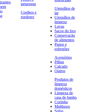
izantes
tartarugas
omem
Utensílios de
ão
Coelhos e
lar
na
roedores
Utensílios de
limpeza
Luvas
Sacos do lixo
Conservação
de alimentos
Panos e
esfregões
Acessórios
Pilhas
Calçado
Outros
Produtos de
limpeza
domésticos
Limpeza de
casa de banho
Cozinha
Multiusos
Solos