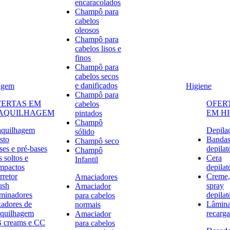
encaracolados
Champô para
cabelos
oleosos
Champô para
cabelos lisos e
finos
Champô para
cabelos secos
e danificados
agem
Higiene
Champô para
FERTAS EM
OFER
cabelos
AQUILHAGEM
EM H
pintados
Champô
quilhagem
Depila
sólido
sto
Banda
Champô seco
ses e pré-bases
depilat
Champô
 soltos e
Cera
Infantil
mpactos
depilat
rretor
Creme,
Amaciadores
ush
spray
Amaciador
uminadores
depilat
para cabelos
xadores de
Lâmina
normais
quilhagem
recarga
Amaciador
 creams e CC
para cabelos