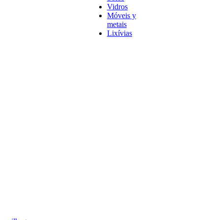
Vidros
Móveis y
metais
Lixívias