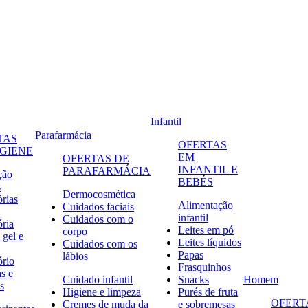
Infantil
Parafarmácia
TAS
OFERTAS
IGIENE
EM
OFERTAS DE
INFANTIL E
PARAFARMÁCIA
ção
BEBÉS
s
Dermocosmética
órias
Alimentação
Cuidados faciais
infantil
Cuidados com o
ória
Leites em pó
corpo
 gel e
Leites líquidos
Cuidados com os
Papas
lábios
ório
Frasquinhos
s e
Cuidado infantil
Snacks
Homem
s
Higiene e limpeza
Purés de fruta
OFERT
Cremes de muda da
e sobremesas