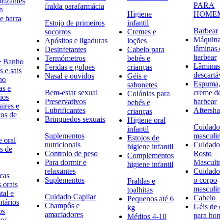
rizantes
PARA
fralda parafarmácia
n
Higiene
HOME
e barra
Estojo de primeiros
infantil
Barbear
socorros
Cremes e
Máquina
Apósitos e ligaduras
loções
lâminas 
Desinfetantes
Cabelo para
barbear
Termómetros
bebés e
e Banho
Lâminas
Feridas e golpes
crianças
 e sais
descartá
Nasal e ouvidos
Géis e
ho
Espuma,
sabonetes
as e
Bem-estar sexual
creme d
Colónias para
ios
Preservativos
barbear
bebés e
ires e
Lubrificantes
Aftersh
crianças
tos de
Brinquedos sexuais
Higiene oral
Cuidado
infantil
Suplementos
masculi
Estojos de
 oral
nutricionais
Cuidado
higiene infantil
s de
Controlo de peso
Rosto
Complementos
Para dormir e
Masculi
higiene infantil
relaxantes
Cuidado
icas
Suplementos
o corpo
Fraldas e
s orais
masculi
toalhitas
tal e
Cuidado Capilar
Cabelo
Pequenos até 6
ntários
Champôs e
Géis de
kg
os
amaciadores
para h
Médios 4-10
cos