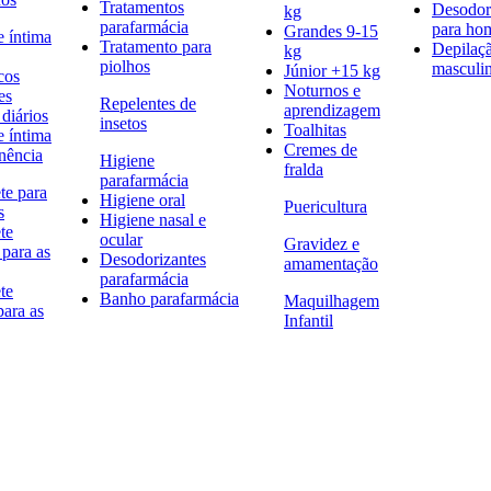
Tratamentos
Desodor
kg
parafarmácia
para h
Grandes 9-15
e íntima
Tratamento para
Depilaç
kg
piolhos
masculi
Júnior +15 kg
cos
Noturnos e
es
Repelentes de
aprendizagem
diários
insetos
Toalhitas
e íntima
Cremes de
nência
Higiene
fralda
parafarmácia
te para
Higiene oral
Puericultura
s
Higiene nasal e
te
ocular
Gravidez e
 para as
Desodorizantes
amamentação
parafarmácia
te
Banho parafarmácia
Maquilhagem
para as
Infantil