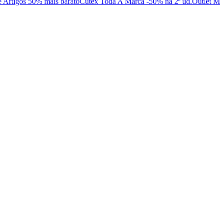
e Artigos 50% mais barato
Cutex Toda A Marca -50% na 2ª ud.
Outlet 