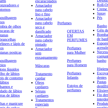
Desodo
eams
encaracolados
Roll-O
onzeadores e
Amaciador
Creme 
ntornos
para cabelo
Spray
liso e fino
quilhagem
Pés
Amaciador
hos
para cabelo
Perfumes
Banho
mbra de olhos
seco e
Géis d
scaras de
OFERTAS
danificado
Bombas
stanas
EM
Amaciador
de ban
brancelhas
PERFUMES
para cabelo
Esponj
liners e lápis de
pintado
acessór
hos
Perfumes
Amaciador
Necessa
stanas postiças
para Mulher
sem
conjun
enxaguamento
quilhagem
Perfumes
banho
bios
para Homem
Máscaras
Higiene
tons líquidos
Perfumes
Escova
lho de lábios
Tratamento
Infantis
dentes
pis de contorno
capilar
Pastas
lábios
Óleos
Estojos de
dentífr
lsamos e
capilares
perfumes
Elixire
idado de lábios
Séruns
Fio den
ras de lábios
capilares
interde
Tratamentos
has e manicure
Produt
especiais
rniz de unhas
protéti