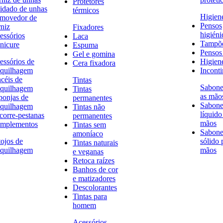
Protetores
idado de unhas
térmicos
Higien
movedor de
Pensos
rniz
Fixadores
higiéni
essórios
Laca
Tampõ
nicure
Espuma
Pensos 
Gel e gomina
essórios de
Higien
Cera fixadora
quilhagem
Inconti
ncéis de
Tintas
Sabone
quilhagem
Tintas
as mão
ponjas de
permanentes
Sabone
quilhagem
Tintas não
líquido
corre-pestanas
permanentes
mãos
mplementos
Tintas sem
Sabone
amoníaco
tojos de
sólido 
Tintas naturais
quilhagem
mãos
e veganas
Retoca raízes
Banhos de cor
e matizadores
Descolorantes
Tintas para
homem
Acessórios