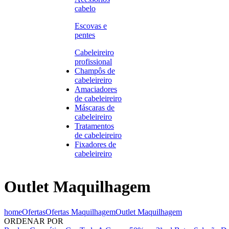
cabelo
Escovas e
pentes
Cabeleireiro
profissional
Champôs de
cabeleireiro
Amaciadores
de cabeleireiro
Máscaras de
cabeleireiro
Tratamentos
de cabeleireiro
Fixadores de
cabeleireiro
Outlet Maquilhagem
home
Ofertas
Ofertas Maquilhagem
Outlet Maquilhagem
ORDENAR POR