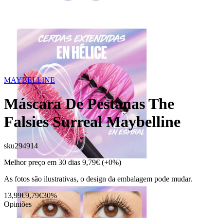
MAYBELLINE
Máscara De Pestanas The
Falsies Surreal Maybelline
sku
294914
Melhor preço em 30 dias
9,79€
(+0%)
As fotos são ilustrativas, o design da embalagem pode mudar.
13,99€
9,79€
30%
Opiniões