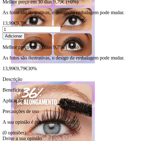
Melhor preço em 30 dias
9,79€
(+0%)
As fotos são ilustrativas, o design da embalagem pode mudar.
13,99€
9,79€
30%
Adicionar
Melhor preço em 30 dias
9,79€
(+0%)
As fotos são ilustrativas, o design da embalagem pode mudar.
13,99€
9,79€
30%
Descrição
Benefícios
Aplicação
Precauções de uso
A sua opinião é importante para nós!
(0 opiniões)
Deixe a sua opinião