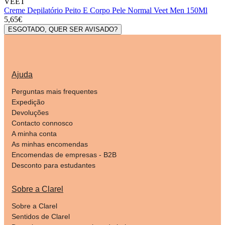
VEET
Creme Depilatório Peito E Corpo Pele Normal Veet Men 150Ml
5,65€
ESGOTADO, QUER SER AVISADO?
Ajuda
Perguntas mais frequentes
Expedição
Devoluções
Contacto connosco
A minha conta
As minhas encomendas
Encomendas de empresas - B2B
Desconto para estudantes
Sobre a Clarel
Sobre a Clarel
Sentidos de Clarel