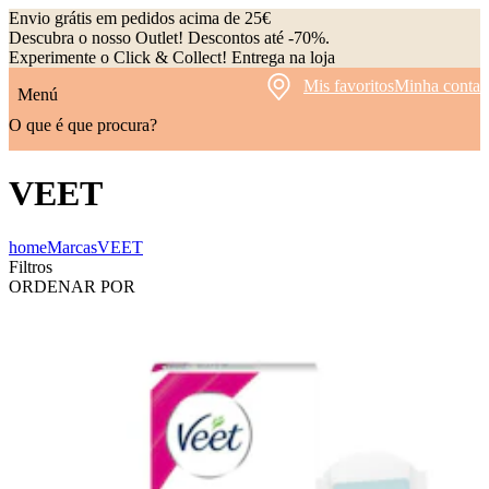
Envio grátis em pedidos acima de 25€
Descubra o nosso Outlet! Descontos até -70%.
Experimente o Click & Collect! Entrega na loja
Mis favoritos
Minha conta
Menú
O que é que procura?
VEET
home
Marcas
VEET
Filtros
ORDENAR POR