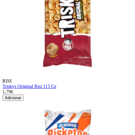
RISI
Triskys Original Risi 115 Gr
1,79€
Adicionar