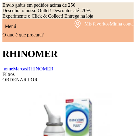
Envio grátis em pedidos acima de 25€
Descubra o nosso Outlet! Descontos até -70%.
Experimente o Click & Collect! Entrega na loja
Mis favoritos
Minha conta
Menú
O que é que procura?
RHINOMER
home
Marcas
RHINOMER
Filtros
ORDENAR POR