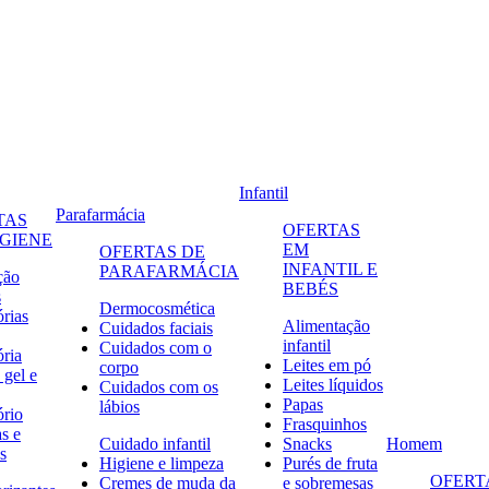
Infantil
Parafarmácia
TAS
OFERTAS
IGIENE
EM
OFERTAS DE
INFANTIL E
PARAFARMÁCIA
ção
BEBÉS
s
Dermocosmética
órias
Alimentação
Cuidados faciais
infantil
Cuidados com o
ória
Leites em pó
corpo
 gel e
Leites líquidos
Cuidados com os
Papas
lábios
ório
Frasquinhos
s e
Cuidado infantil
Snacks
Homem
s
Higiene e limpeza
Purés de fruta
OFERT
Cremes de muda da
e sobremesas