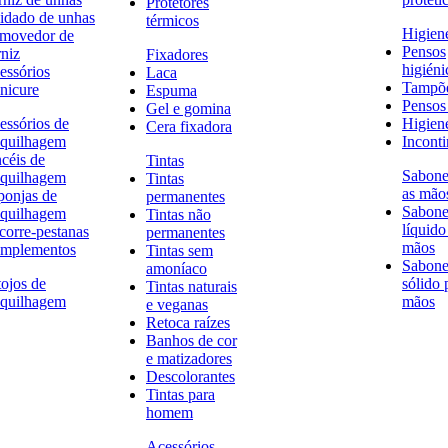
Protetores
idado de unhas
térmicos
Higien
movedor de
Pensos
rniz
Fixadores
higiéni
essórios
Laca
Tampõ
nicure
Espuma
Pensos 
Gel e gomina
essórios de
Higien
Cera fixadora
quilhagem
Inconti
ncéis de
Tintas
Sabone
quilhagem
Tintas
as mão
ponjas de
permanentes
Sabone
quilhagem
Tintas não
líquido
corre-pestanas
permanentes
mãos
mplementos
Tintas sem
Sabone
amoníaco
tojos de
sólido 
Tintas naturais
quilhagem
mãos
e veganas
Retoca raízes
Banhos de cor
e matizadores
Descolorantes
Tintas para
homem
Acessórios