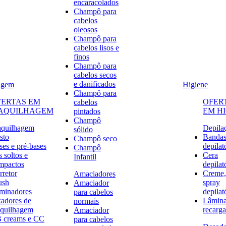
encaracolados
Champô para
cabelos
oleosos
Champô para
cabelos lisos e
finos
Champô para
cabelos secos
e danificados
agem
Higiene
Champô para
FERTAS EM
OFER
cabelos
AQUILHAGEM
EM H
pintados
Champô
quilhagem
Depila
sólido
sto
Banda
Champô seco
ses e pré-bases
depilat
Champô
 soltos e
Cera
Infantil
mpactos
depilat
rretor
Creme,
Amaciadores
ush
spray
Amaciador
uminadores
depilat
para cabelos
xadores de
Lâmina
normais
quilhagem
recarga
Amaciador
 creams e CC
para cabelos