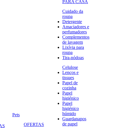
PARA CASA
Cuidado da
roupa
Detergente
Amaciadores e
perfumadores
Complementos
de lavagem
Lixívia para
roupa
Tira-nódoas
Celulose
Lenços e
tissues
Papel de
cozinha
Papel
higiénico
Papel
higiénico
húmido
Pets
Guardanapos
de papel
OFERTAS
AS