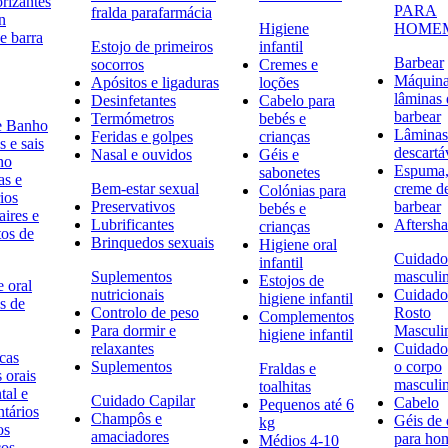
rizantes
PARA
fralda parafarmácia
n
Higiene
HOME
e barra
Estojo de primeiros
infantil
Barbear
socorros
Cremes e
Máquina
Apósitos e ligaduras
loções
lâminas 
Desinfetantes
Cabelo para
barbear
Termómetros
bebés e
e Banho
Lâminas
Feridas e golpes
crianças
 e sais
descartá
Nasal e ouvidos
Géis e
ho
Espuma,
sabonetes
as e
Bem-estar sexual
creme d
Colónias para
ios
Preservativos
barbear
bebés e
ires e
Lubrificantes
Aftersh
crianças
tos de
Brinquedos sexuais
Higiene oral
Cuidado
infantil
Suplementos
masculi
Estojos de
 oral
nutricionais
Cuidado
higiene infantil
s de
Controlo de peso
Rosto
Complementos
Para dormir e
Masculi
higiene infantil
relaxantes
Cuidado
icas
Suplementos
o corpo
Fraldas e
s orais
masculi
toalhitas
tal e
Cuidado Capilar
Cabelo
Pequenos até 6
ntários
Champôs e
Géis de
kg
os
amaciadores
para h
Médios 4-10
cos