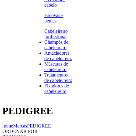
cabelo
Escovas e
pentes
Cabeleireiro
profissional
Champôs de
cabeleireiro
Amaciadores
de cabeleireiro
Máscaras de
cabeleireiro
Tratamentos
de cabeleireiro
Fixadores de
cabeleireiro
PEDIGREE
home
Marcas
PEDIGREE
ORDENAR POR