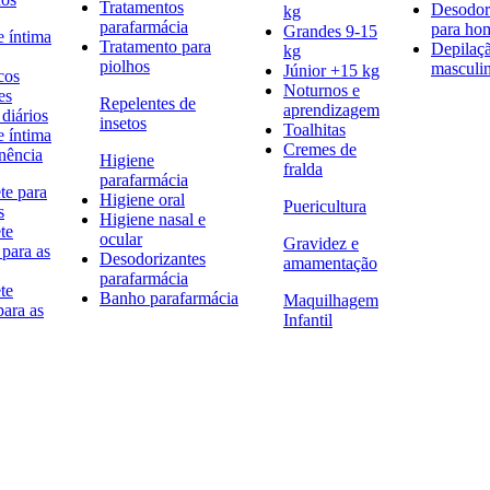
Tratamentos
Desodor
kg
parafarmácia
para h
Grandes 9-15
e íntima
Tratamento para
Depilaç
kg
piolhos
masculi
Júnior +15 kg
cos
Noturnos e
es
Repelentes de
aprendizagem
diários
insetos
Toalhitas
e íntima
Cremes de
nência
Higiene
fralda
parafarmácia
te para
Higiene oral
Puericultura
s
Higiene nasal e
te
ocular
Gravidez e
 para as
Desodorizantes
amamentação
parafarmácia
te
Banho parafarmácia
Maquilhagem
para as
Infantil