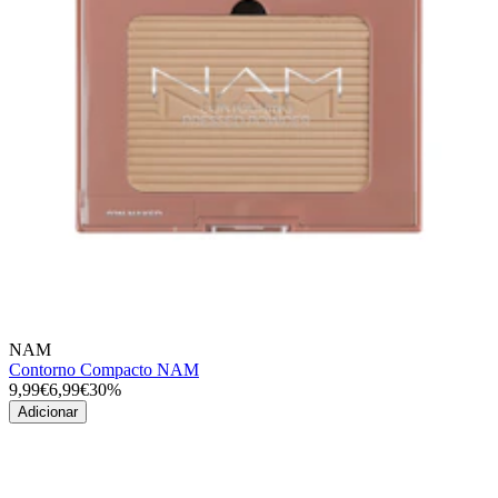
NAM
Contorno Compacto NAM
9,99€
6,99€
30%
Adicionar