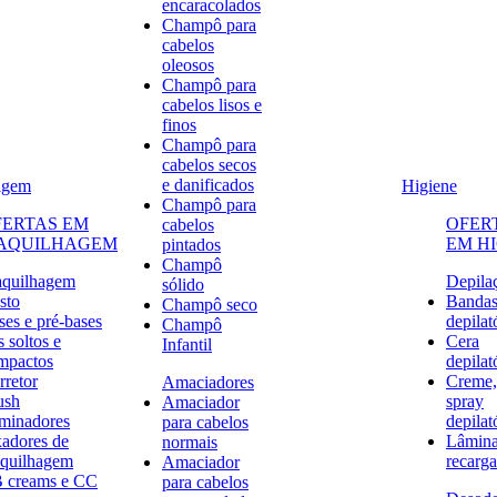
encaracolados
Champô para
cabelos
oleosos
Champô para
cabelos lisos e
finos
Champô para
cabelos secos
e danificados
agem
Higiene
Champô para
FERTAS EM
OFER
cabelos
AQUILHAGEM
EM H
pintados
Champô
quilhagem
Depila
sólido
sto
Banda
Champô seco
ses e pré-bases
depilat
Champô
 soltos e
Cera
Infantil
mpactos
depilat
rretor
Creme,
Amaciadores
ush
spray
Amaciador
uminadores
depilat
para cabelos
xadores de
Lâmina
normais
quilhagem
recarga
Amaciador
 creams e CC
para cabelos