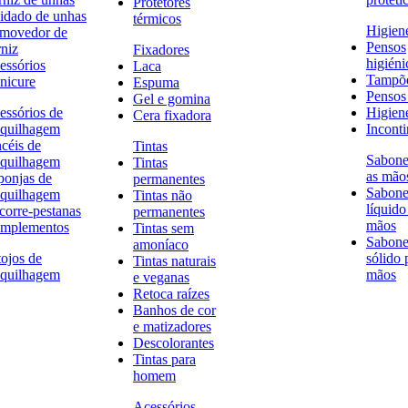
Protetores
idado de unhas
térmicos
Higien
movedor de
Pensos
rniz
Fixadores
higiéni
essórios
Laca
Tampõ
nicure
Espuma
Pensos 
Gel e gomina
essórios de
Higien
Cera fixadora
quilhagem
Inconti
ncéis de
Tintas
Sabone
quilhagem
Tintas
as mão
ponjas de
permanentes
Sabone
quilhagem
Tintas não
líquido
corre-pestanas
permanentes
mãos
mplementos
Tintas sem
Sabone
amoníaco
tojos de
sólido 
Tintas naturais
quilhagem
mãos
e veganas
Retoca raízes
Banhos de cor
e matizadores
Descolorantes
Tintas para
homem
Acessórios