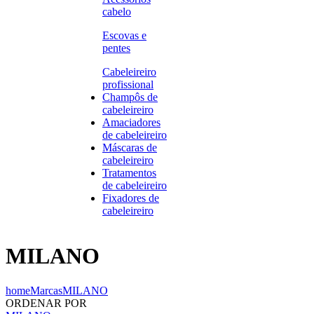
cabelo
Escovas e
pentes
Cabeleireiro
profissional
Champôs de
cabeleireiro
Amaciadores
de cabeleireiro
Máscaras de
cabeleireiro
Tratamentos
de cabeleireiro
Fixadores de
cabeleireiro
MILANO
home
Marcas
MILANO
ORDENAR POR