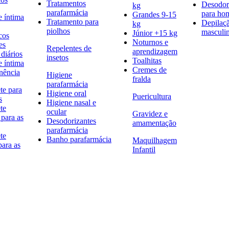
Tratamentos
Desodor
kg
parafarmácia
para h
Grandes 9-15
e íntima
Tratamento para
Depilaç
kg
piolhos
masculi
Júnior +15 kg
cos
Noturnos e
es
Repelentes de
aprendizagem
diários
insetos
Toalhitas
e íntima
Cremes de
nência
Higiene
fralda
parafarmácia
te para
Higiene oral
Puericultura
s
Higiene nasal e
te
ocular
Gravidez e
 para as
Desodorizantes
amamentação
parafarmácia
te
Banho parafarmácia
Maquilhagem
para as
Infantil