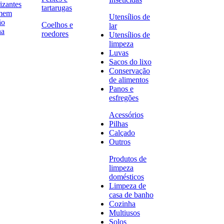
izantes
tartarugas
omem
Utensílios de
ão
Coelhos e
lar
na
roedores
Utensílios de
limpeza
Luvas
Sacos do lixo
Conservação
de alimentos
Panos e
esfregões
Acessórios
Pilhas
Calçado
Outros
Produtos de
limpeza
domésticos
Limpeza de
casa de banho
Cozinha
Multiusos
Solos