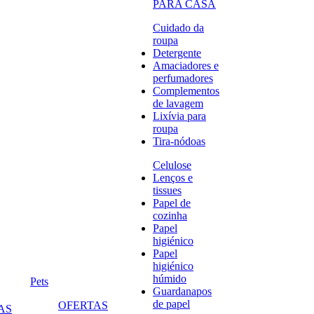
PARA CASA
Cuidado da
roupa
Detergente
Amaciadores e
perfumadores
Complementos
de lavagem
Lixívia para
roupa
Tira-nódoas
Celulose
Lenços e
tissues
Papel de
cozinha
Papel
higiénico
Papel
higiénico
húmido
Pets
Guardanapos
de papel
OFERTAS
AS