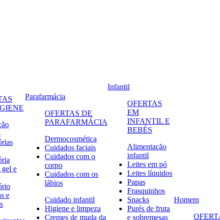
Infantil
Parafarmácia
TAS
OFERTAS
IGIENE
EM
OFERTAS DE
INFANTIL E
PARAFARMÁCIA
ção
BEBÉS
s
Dermocosmética
órias
Alimentação
Cuidados faciais
infantil
Cuidados com o
ória
Leites em pó
corpo
 gel e
Leites líquidos
Cuidados com os
Papas
lábios
ório
Frasquinhos
s e
Cuidado infantil
Snacks
Homem
s
Higiene e limpeza
Purés de fruta
OFERT
Cremes de muda da
e sobremesas