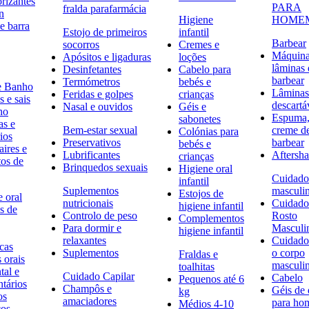
rizantes
PARA
fralda parafarmácia
n
Higiene
HOME
e barra
Estojo de primeiros
infantil
Barbear
socorros
Cremes e
Máquina
Apósitos e ligaduras
loções
lâminas 
Desinfetantes
Cabelo para
barbear
Termómetros
bebés e
e Banho
Lâminas
Feridas e golpes
crianças
 e sais
descartá
Nasal e ouvidos
Géis e
ho
Espuma,
sabonetes
as e
Bem-estar sexual
creme d
Colónias para
ios
Preservativos
barbear
bebés e
ires e
Lubrificantes
Aftersh
crianças
tos de
Brinquedos sexuais
Higiene oral
Cuidado
infantil
Suplementos
masculi
Estojos de
 oral
nutricionais
Cuidado
higiene infantil
s de
Controlo de peso
Rosto
Complementos
Para dormir e
Masculi
higiene infantil
relaxantes
Cuidado
icas
Suplementos
o corpo
Fraldas e
s orais
masculi
toalhitas
tal e
Cuidado Capilar
Cabelo
Pequenos até 6
ntários
Champôs e
Géis de
kg
os
amaciadores
para h
Médios 4-10
cos