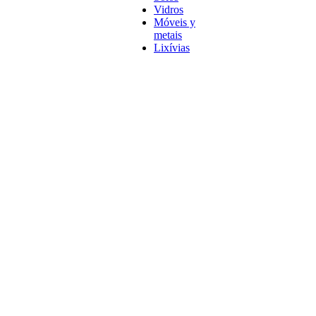
Vidros
Móveis y
metais
Lixívias