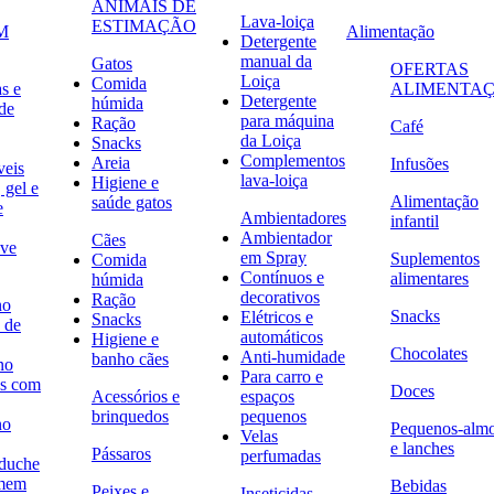
ANIMAIS DE
Lava-loiça
ESTIMAÇÃO
M
Alimentação
Detergente
manual da
Gatos
OFERTAS
Loiça
Comida
s e
ALIMENTA
Detergente
húmida
de
para máquina
Ração
Café
da Loiça
Snacks
Complementos
Areia
Infusões
veis
lava-loiça
Higiene e
 gel e
Alimentação
saúde gatos
e
Ambientadores
infantil
Ambientador
Cães
ave
em Spray
Suplementos
Comida
Contínuos e
alimentares
húmida
decorativos
Ração
no
Snacks
Elétricos e
Snacks
 de
automáticos
Higiene e
Chocolates
Anti-humidade
banho cães
no
Para carro e
s com
Doces
Acessórios e
espaços
brinquedos
pequenos
no
Pequenos-alm
Velas
e lanches
Pássaros
perfumadas
 duche
omem
Bebidas
Peixes e
Inseticidas