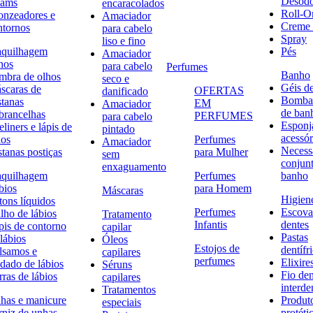
Desodo
eams
encaracolados
Roll-O
onzeadores e
Amaciador
Creme 
ntornos
para cabelo
Spray
liso e fino
quilhagem
Pés
Amaciador
hos
para cabelo
Perfumes
Banho
mbra de olhos
seco e
Géis d
scaras de
OFERTAS
danificado
Bombas
stanas
EM
Amaciador
de ban
brancelhas
PERFUMES
para cabelo
Esponj
liners e lápis de
pintado
acessór
hos
Perfumes
Amaciador
Necessa
stanas postiças
para Mulher
sem
conjun
enxaguamento
quilhagem
Perfumes
banho
bios
para Homem
Máscaras
Higiene
tons líquidos
Perfumes
Escova
lho de lábios
Tratamento
Infantis
dentes
pis de contorno
capilar
Pastas
lábios
Óleos
Estojos de
dentífr
lsamos e
capilares
perfumes
Elixire
idado de lábios
Séruns
Fio den
ras de lábios
capilares
interde
Tratamentos
has e manicure
Produt
especiais
rniz de unhas
protéti